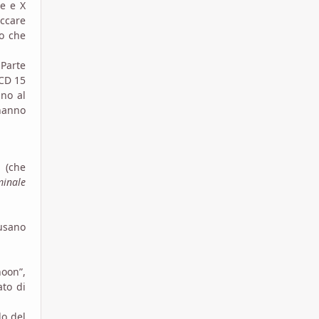
te e X
occare
so che
 Parte
 CD 15
ino al
 hanno
a (che
minale
 usano
hoon”,
ato di
lo del