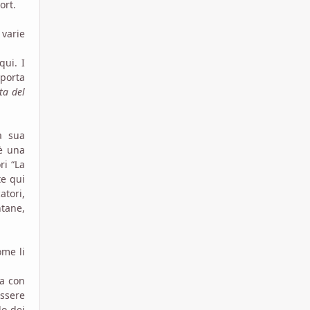
ort.
 varie
qui. I
porta
ta del
a sua
’è una
ri “La
te qui
tori,
tane,
ome li
ta con
ssere
lo dei