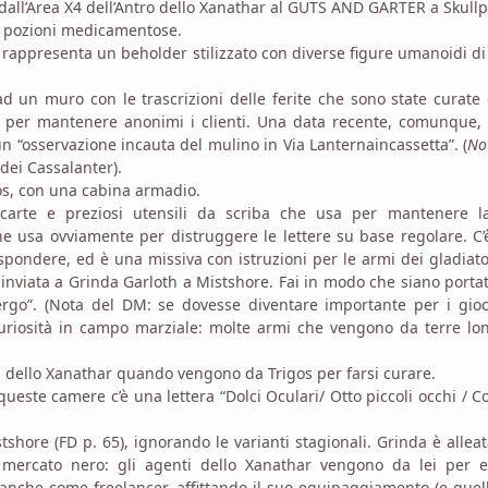
dall’Area X4 dell’Antro dello Xanathar al GUTS AND GARTER a Skullp
le pozioni medicamentose.
rappresenta un beholder stilizzato con diverse figure umanoidi di
 un muro con le trascrizioni delle ferite che sono state curate 
 per mantenere anonimi i clienti. Una data recente, comunque, 
i un “osservazione incauta del mulino in Via Lanternaincassetta”. (
No
dei Cassalanter).
os, con una cabina armadio.
carte e preziosi utensili da scriba che usa per mantenere l
e usa ovviamente per distruggere le lettere su base regolare. C
spondere, ed è una missiva con istruzioni per le armi dei gladiato
à inviata a Grinda Garloth a Mistshore. Fai in modo che siano porta
rgo”. (Nota del DM: se dovesse diventare importante per i gioca
uriosità in campo marziale: molte armi che vengono da terre lon
 dello Xanathar quando vengono da Trigos per farsi curare.
este camere c’è una lettera “Dolci Oculari/ Otto piccoli occhi / C
tshore (FD p. 65), ignorando le varianti stagionali. Grinda è allea
 mercato nero: gli agenti dello Xanathar vengono da lei per e
 anche come freelancer, affittando il suo equipaggiamento (e quel