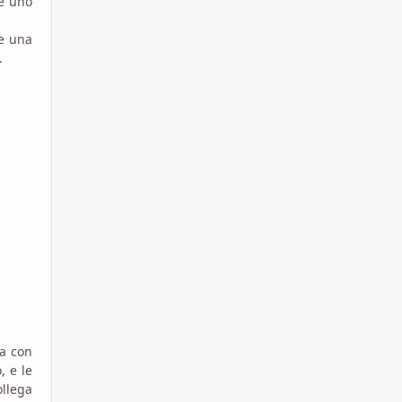
 e uno
re una
.
la con
, e le
ollega