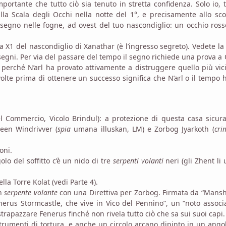
portante che tutto ciò sia tenuto in stretta confidenza. Solo io, 
la Scala degli Occhi nella notte del 1°, e precisamente allo sc
n segno nelle fogne, ad ovest del tuo nascondiglio: un occhio ros
ea X1 del nascondiglio di Xanathar (è l’ingresso segreto). Vedete la
egni. Per via del passare del tempo il segno richiede una prova a
7 perché N’arl ha provato attivamente a distruggere quello più vic
volte prima di ottenere un successo significa che N’arl o il tempo
l Commercio, Vicolo Brindul): a protezione di questa casa sicur
reen Windrivver (
spia
umana illuskan, LM) e Zorbog Jyarkoth (
cri
oni.
o del soffitto c’è un nido di tre
serpenti volanti
neri (gli Zhent li
a Torre Kolat (vedi Parte 4).
un
serpente volante
con una Direttiva per Zorbog. Firmata da “Mans
nerus Stormcastle, che vive in Vico del Pennino”, un “noto associ
trapazzare Fenerus finché non rivela tutto ciò che sa sui suoi capi.
trumenti di tortura, e anche un circolo arcano dipinto in un ango