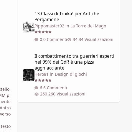
13 Classi di Troika! per Antiche Pergamene
13 Classi di Troika! per Antiche
Pergamene
Pippomaster92
in
La Torre del Mago
0 Commenti
34 Visualizzazioni
Il combattimento tra guerrieri esperti nel 99% dei GdR è 
Il combattimento tra guerrieri esperti
nel 99% dei GdR è una pizza
agghiacciante
Hero81
in
Design di giochi
6 Commenti
tello,
260 Visualizzazioni
(MM p.
rmente
’Antro
averso
testo