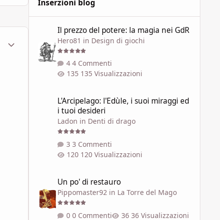
Inserzioni blog
Il prezzo del potere: la magia nei GdR
Il prezzo del potere: la magia nei GdR
Hero81
in
Design di giochi
ment_1793409
Statistiche Autore
4 Commenti
135 Visualizzazioni
L'Arcipelago: l'Edùle, i suoi miraggi ed i tuoi desideri
L'Arcipelago: l'Edùle, i suoi miraggi ed
i tuoi desideri
Ladon
in
Denti di drago
3 Commenti
120 Visualizzazioni
Un po' di restauro
Un po' di restauro
Pippomaster92
in
La Torre del Mago
0 Commenti
36 Visualizzazioni