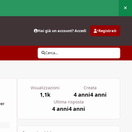
Nas
Hai già un account? Accedi
Registrati
Cerca...
Visualizzazioni
Creata
1,1k
4 anni
4 anni
Ultima risposta
wer
4 anni
4 anni