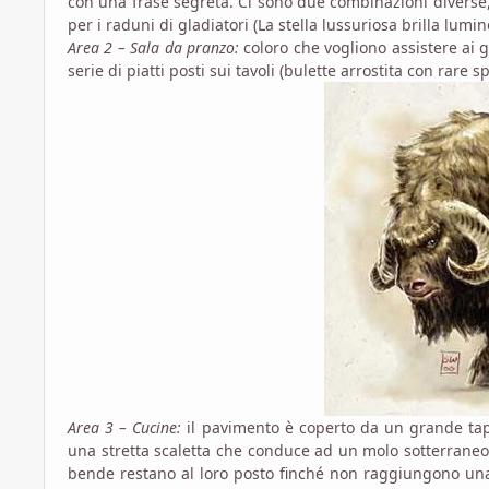
con una frase segreta. Ci sono due combinazioni diverse, 
per i raduni di gladiatori (La stella lussuriosa brilla lumin
Area 2 – Sala da pranzo:
coloro che vogliono assistere ai 
serie di piatti posti sui tavoli (bulette arrostita con rare
Area 3 – Cucine:
il pavimento è coperto da un grande tapp
una stretta scaletta che conduce ad un molo sotterraneo.
bende restano al loro posto finché non raggiungono una 