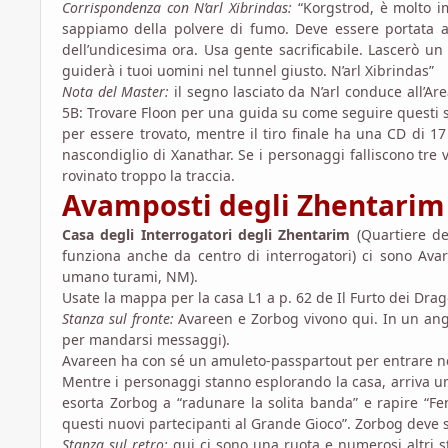
Corrispondenza con N’arl Xibrindas:
“Korgstrod, è molto im
sappiamo della polvere di fumo. Deve essere portata al
dell’undicesima ora. Usa gente sacrificabile. Lascerò u
guiderà i tuoi uomini nel tunnel giusto. N’arl Xibrindas”
Nota del Master:
il segno lasciato da N’arl conduce all’Ar
5B: Trovare Floon per una guida su come seguire questi s
per essere trovato, mentre il tiro finale ha una CD di 1
nascondiglio di Xanathar. Se i personaggi falliscono tre 
rovinato troppo la traccia.
Avamposti degli Zhentarim
Casa degli Interrogatori degli Zhentarim
(Quartiere de
funziona anche da centro di interrogatori) ci sono Ava
umano turami, NM).
Usate la mappa per la casa L1 a p. 62 de Il Furto dei Drag
Stanza sul fronte:
Avareen e Zorbog vivono qui. In un angol
per mandarsi messaggi).
Avareen ha con sé un amuleto-passpartout per entrare nell
Mentre i personaggi stanno esplorando la casa, arriva 
esorta Zorbog a “radunare la solita banda” e rapire “Fe
questi nuovi partecipanti al Grande Gioco”. Zorbog deve s
Stanza sul retro:
qui ci sono una ruota e numerosi altri s