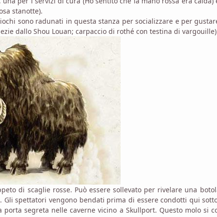
una per i servizi di cura (Ho sentito che la mano rossa era calda)
osa stanotte).
giochi sono radunati in questa stanza per socializzare e per gusta
 spezie dallo Shou Louan; carpaccio di rothé con testina di vargouille)
eto di scaglie rosse. Può essere sollevato per rivelare una boto
 Gli spettatori vengono bendati prima di essere condotti qui sotto
porta segreta nelle caverne vicino a Skullport. Questo molo si c