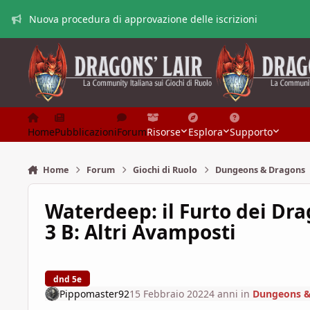
Vai al contenuto
Nuova procedura di approvazione delle iscrizioni
Home
Pubblicazioni
Forum
Risorse
Esplora
Supporto
Home
Forum
Giochi di Ruolo
Dungeons & Dragons
Waterdeep: il Furto dei Dra
3 B: Altri Avamposti
dnd 5e
Pippomaster92
15 Febbraio 2022
4 anni
in
Dungeons &