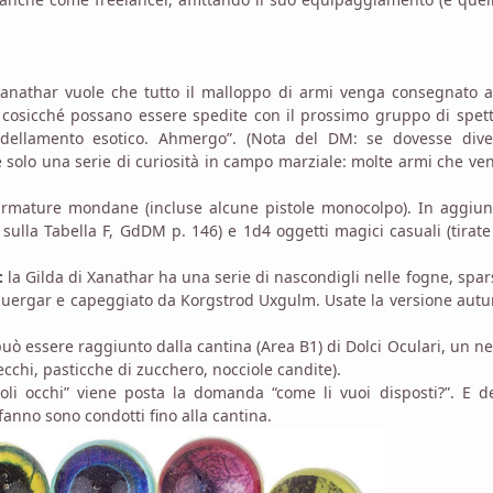
anathar vuole che tutto il malloppo di armi venga consegnato a
cosicché possano essere spedite con il prossimo gruppo di spett
dellamento esotico. Ahmergo”. (Nota del DM: se dovesse dive
 solo una serie di curiosità in campo marziale: molte armi che v
rmature mondane (incluse alcune pistole monocolpo). In aggiun
ulla Tabella F, GdDM p. 146) e 1d4 oggetti magici casuali (tirate
:
la Gilda di Xanathar ha una serie di nascondigli nelle fogne, spar
i duergar e capeggiato da Korgstrod Uxgulm. Usate la versione aut
può essere raggiunto dalla cantina (Area B1) di Dolci Oculari, un n
secchi, pasticche di zucchero, nocciole candite).
oli occhi” viene posta la domanda “come li vuoi disposti?”. E d
fanno sono condotti fino alla cantina.