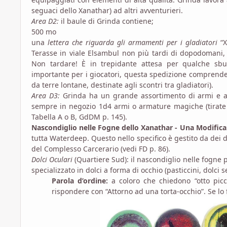
seguaci dello Xanathar) ad altri avventurieri.
Area D2:
il baule di Grinda contiene;
500 mo
una
lettera che riguarda gli armamenti per i gladiatori
“X
Terasse in viale Elsambul non più tardi di dopodomani, 
Non tardare! È in trepidante attesa per qualche sbu
importante per i giocatori, questa spedizione comprende
da terre lontane, destinate agli scontri tra gladiatori).
Area D3:
Grinda ha un grande assortimento di armi e a
sempre in negozio 1d4 armi o armature magiche (tirate s
Tabella A o B, GdDM p. 145).
Nascondiglio nelle Fogne dello Xanathar - Una Modifica
tutta Waterdeep. Questo nello specifico è gestito da de
del Complesso Carcerario (vedi FD p. 86).
Dolci Oculari
(Quartiere Sud): il nascondiglio nelle fogne 
specializzato in dolci a forma di occhio (pasticcini, dolci 
Parola d’ordine:
a coloro che chiedono “otto picc
rispondere con “Attorno ad una torta-occhio”. Se lo 