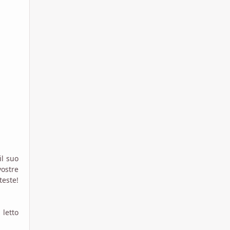
il suo
vostre
teste!
 letto