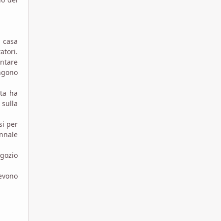
 casa
atori.
ntare
engono
ta ha
 sulla
si per
unnale
egozio
evono