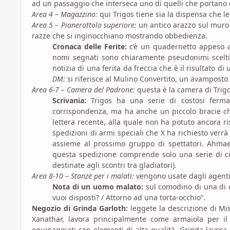
ad un passaggio che interseca uno di quelli che portano 
Area 4 – Magazzino:
qui Trigos tiene sia la dispensa che 
Area 5 – Pianerottolo superiore:
un antico arazzo sul muro 
razze che si inginocchiano mostrando obbedienza.
Cronaca delle Ferite:
c’è un quadernetto appeso ad
nomi segnati sono chiaramente pseudonimi scelti
notizia di una ferita da freccia che è il risultato d
DM:
si riferisce al Mulino Convertito, un avamposto 
Area 6-7 – Camera del Padrone:
questa è la camera di Trig
Scrivania:
Trigos ha una serie di costosi ferma
corrispondenza, ma ha anche un piccolo bracie ch
lettera recente, alla quale non ha potuto ancora ri
spedizioni di armi speciali che X ha richiesto verr
assieme al prossimo gruppo di spettatori. Ahmae
questa spedizione comprende solo una serie di c
destinate agli scontri tra gladiatori).
Area 8-10 – Stanze per i malati:
vengono usate dagli agenti
Nota di un uomo malato:
sul comodino di una di qu
vuoi disposti? / Attorno ad una torta-occhio”.
Negozio di Grinda Garloth:
leggete la descrizione di Mis
Xanathar, lavora principalmente come armaiola per il
equipaggiati con elementi di alta qualità. Grinda lavora