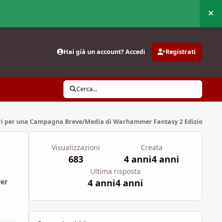
Nas
Hai già un account? Accedi
Registrati
Cerca...
ri per una Campagna Breve/Media di Warhammer Fantasy 2 Edizione
Visualizzazioni
Creata
683
4 anni
4 anni
Ultima risposta
4 anni
4 anni
wer