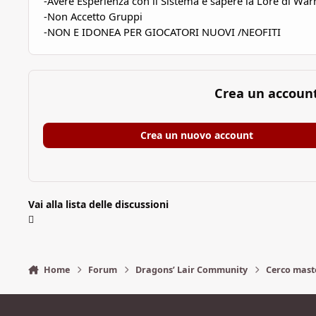
-Avere Esperienza con il Sistema e sapere la Lore di
War
-Non Accetto Gruppi
-NON
E
IDONEA PER GIOCATORI NUOVI /NEOFITI
Crea un accoun
Crea un nuovo account
Vai alla lista delle discussioni
Home
Forum
Dragons’ Lair Community
Cerco mast