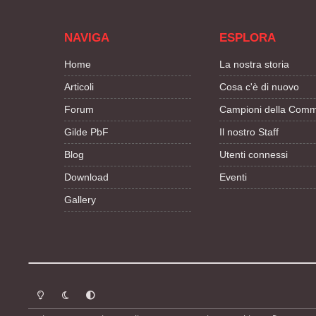
NAVIGA
ESPLORA
Home
La nostra storia
Articoli
Cosa c'è di nuovo
Forum
Campioni della Comm
Gilde PbF
Il nostro Staff
Blog
Utenti connessi
Download
Eventi
Gallery
Modalità chiara
Modalità scura
Segui la preferenza del sistema