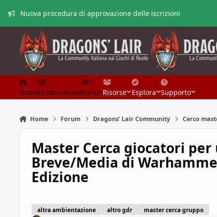
Vai al contenuto
Nuova procedura di approvazione delle iscrizioni
Home
Pubblicazioni
Forum
Risorse
Esplora
Supporto
Home
Forum
Dragons’ Lair Community
Cerco mast
Master Cerca giocatori pe
Breve/Media di Warhammer
Edizione
altra ambientazione
altro gdr
master cerca gruppo