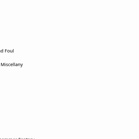
and
Foul
Miscellany