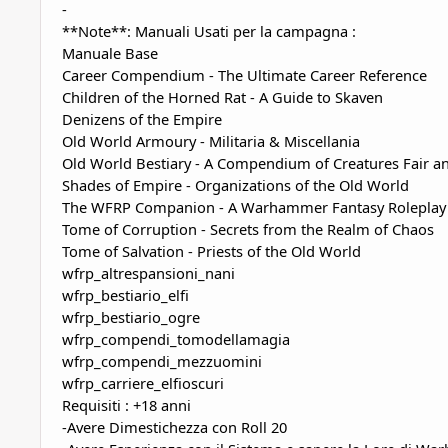
-
**Note**: Manuali Usati per la
campagna :
Manuale Base
Career
Compendium
- The Ultimate Career Reference
Children of the
Horned
Rat - A Guide to
Skaven
Denizens
of the Empire
Old
World
Armoury
- Militaria &
Miscellania
Old
World
Bestiary
- A
Compendium
of Creatures Fair 
Shades
of Empire -
Organizations
of the
Old
World
The WFRP Companion - A
Warhammer
Fantasy
Roleplay
Tome of
Corruption
- Secrets from the
Realm
of Chaos
Tome of
Salvation
-
Priests
of the
Old
World
wfrp_altrespansioni_nani
wfrp_bestiario_elfi
wfrp_bestiario_ogre
wfrp_compendi_tomodellamagia
wfrp_compendi_mezzuomini
wfrp_carriere_elfioscuri
Requisiti :
+18 anni
-Avere Dimestichezza con Roll 20