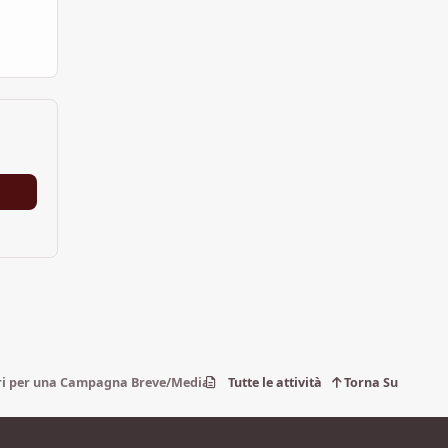
ri per una Campagna Breve/Media di Warhammer Fantasy 2 Edizione
Tutte le attività
Torna Su