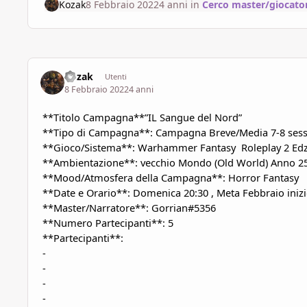
Kozak
8 Febbraio 2022
4 anni
in
Cerco master/giocator
Kozak
Utenti
8 Febbraio 2022
4 anni
**Titolo Campagna**”IL Sangue del Nord”
**Tipo di Campagna**: Campagna Breve/
Media
7-8 ses
**Gioco/Sistema**:
Warhammer
Fantasy
Roleplay
2
Ed
**Ambientazione**: vecchio Mondo (
Old
World) Anno 2
**Mood/Atmosfera della Campagna**: Horror Fantasy
**Date e Orario**:
Domenica
20:30 ,
Meta Febbraio iniz
**Master/Narratore**: Gorrian#5356
**Numero Partecipanti**: 5
**Partecipanti**:
-
-
-
-