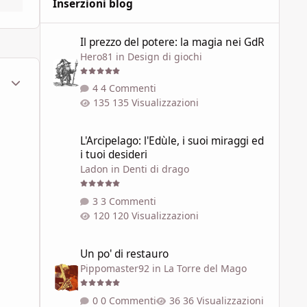
Inserzioni blog
Il prezzo del potere: la magia nei GdR
Il prezzo del potere: la magia nei GdR
Hero81
in
Design di giochi
ment_1792101
Statistiche Autore
4 Commenti
135 Visualizzazioni
L'Arcipelago: l'Edùle, i suoi miraggi ed i tuoi desideri
L'Arcipelago: l'Edùle, i suoi miraggi ed
i tuoi desideri
Ladon
in
Denti di drago
3 Commenti
120 Visualizzazioni
Un po' di restauro
Un po' di restauro
Pippomaster92
in
La Torre del Mago
0 Commenti
36 Visualizzazioni