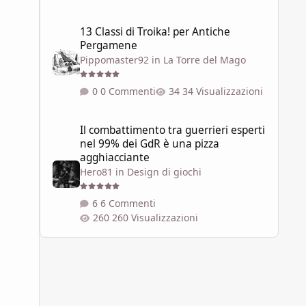
13 Classi di Troika! per Antiche Pergamene
13 Classi di Troika! per Antiche
Pergamene
Pippomaster92
in
La Torre del Mago
0 Commenti
34 Visualizzazioni
Il combattimento tra guerrieri esperti nel 99% dei GdR è 
Il combattimento tra guerrieri esperti
nel 99% dei GdR è una pizza
agghiacciante
Hero81
in
Design di giochi
6 Commenti
260 Visualizzazioni