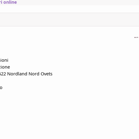
i online
com
sioni
zione
522
Nordland
Nord
Ovets
io