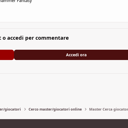
hammer
Fantasy
t o accedi per commentare
Accedi ora
er/giocatori
Cerco master/giocatori online
Master Cerca giocato