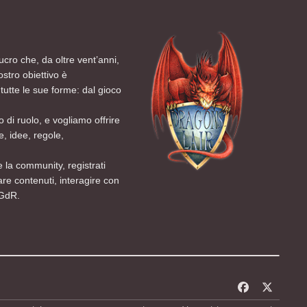
ucro che, da oltre vent’anni,
ostro obiettivo è
tutte le sue forme: dal gioco
 di ruolo, e vogliamo offrire
, idee, regole,
 la community, registrati
are contenuti, interagire con
 GdR.
f
x
a