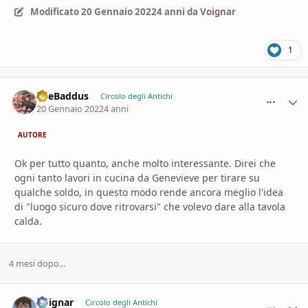
Modificato
20 Gennaio 2022
4 anni
da Voignar
1
TheBaddus
comment_
Stati
Circolo degli Antichi
20 Gennaio 2022
4 anni
AUTORE
Ok per tutto quanto, anche molto interessante. Direi che
ogni tanto lavori in cucina da Genevieve per tirare su
qualche soldo, in questo modo rende ancora meglio l'idea
di "luogo sicuro dove ritrovarsi" che volevo dare alla tavola
calda.
4 mesi dopo...
Voignar
comment_
Stati
Circolo degli Antichi