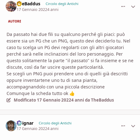
TheBaddus
comment_
Stati
Circolo degli Antichi
17 Gennaio 2022
4 anni
AUTORE
Da passato hai due fili su qualcuno perché gli piaci: può
essere sia un PG che un PNG, questo devi deciderlo tu. Nel
caso tu scelga un PG devi regolarti con gli altri giocatori
perché sarà nelle inclinazioni del loro personaggio. Per
questo solitamente la parte "il passato" si fa insieme e se ne
discute, così da far uscire queste particolarità.
Se scegli un PNG puoi prendere uno di quelli già descritti
oppure inventartene uno tu di sana pianta,
accompagnandolo con una piccola descrizione
Comunque la scheda tutto ok
👍
Modificato
17 Gennaio 2022
4 anni
da TheBaddus
Voignar
comment_
Stati
Circolo degli Antichi
17 Gennaio 2022
4 anni