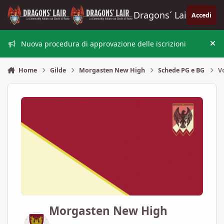
Vai al contenuto
Dragons´ Lair
Accedi
Nuova procedura di approvazione delle iscrizioni
Nas
Home
Gilde
Morgasten New High
Schede PG e BG
V
Morgasten New High