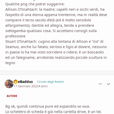
Qualche png che potrei suggerire:
Allison O’Snahtach: la madre; capelli neri e occhi verdi, ha
l’aspetto di una donna appena trentenne, ma in realtà deve
compiere il terzo secolo d’età (ed è molto sensibile
all’argomento). Gentile ed allegra, tende a prendere
sottogamba qualsiasi cosa. Si accettano consigli sulla
professione
Stuart O’Snahtach: cugino alla lontana di Allison e “zio” di
Seamus, anche lui fatato; serioso e ligio al dovere, nessuno
in paese lo ha mai visto sorridere o ridere; è un boscaiolo
ed un falegname, arrotonda realizzando piccole sculture in
legno
TheBaddus
comment_
Stati
Circolo degli Antichi
17 Gennaio 2022
4 anni
AUTORE
Bg ok, quindi continua pure ed espandilo se vuoi.
Lo scheletro di scheda è già nella cartella drive, è un txt.