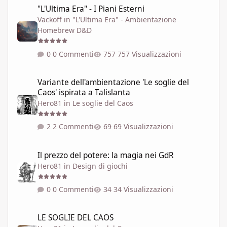
"L'Ultima Era" - I Piani Esterni
Vackoff
in
"L'Ultima Era" - Ambientazione
Homebrew D&D
0 Commenti
757 Visualizzazioni
Variante dell'ambientazione 'Le soglie del Caos' ispirata a Talisla
Variante dell'ambientazione 'Le soglie del
Caos' ispirata a Talislanta
Hero81
in
Le soglie del Caos
2 Commenti
69 Visualizzazioni
Il prezzo del potere: la magia nei GdR
Il prezzo del potere: la magia nei GdR
Hero81
in
Design di giochi
0 Commenti
34 Visualizzazioni
LE SOGLIE DEL CAOS
LE SOGLIE DEL CAOS