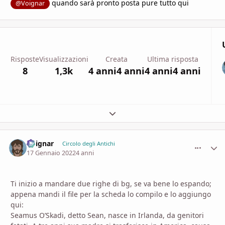
quando sarà pronto posta pure tutto qui
@Voignar
Risposte
Visualizzazioni
Creata
Ultima risposta
8
1,3k
4 anni
4 anni
4 anni
4 anni
Espandi panoramica del topic
Voignar
comment_
Stati
Circolo degli Antichi
17 Gennaio 2022
4 anni
Ti inizio a mandare due righe di bg, se va bene lo espando;
appena mandi il file per la scheda lo compilo e lo aggiungo
qui:
Seamus O’Skadi, detto Sean, nasce in Irlanda, da genitori