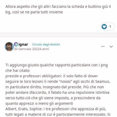
Allora aspetto che gli altri facciano la scheda e buttino giù il
bg, così se ne parla tutti insieme
1
Voignar
comment_
Stati
Circolo degli Antichi
20 Gennaio 2022
4 anni
Ti aggiungo giusto qualche rapporto particolare con i png
che hai citato:
preside e professori obbligatori: il solo fatto di dover
seguire le loro lezioni li rende “noiosi” agli occhi di Seamus,
in particolare diritto, insegnato dal preside. Più che non
poter andare d’accordo, il fatato ha una repulsione istintiva
verso tutto ciò che gli viene imposto, a prescindere da
quanto apprezzi o meno gli argomenti
Albert, Erato, Sophie: i tre professori che apprezza di più,
tutti legati a materie di cui è particolarmente interessato. Si