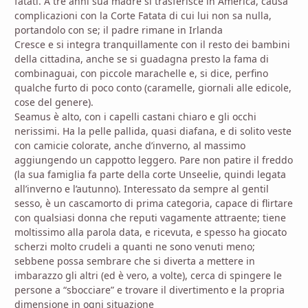
fatati. A tre anni sua madre si trasferisce in America, causa
complicazioni con la Corte Fatata di cui lui non sa nulla,
portandolo con se; il padre rimane in Irlanda
Cresce e si integra tranquillamente con il resto dei bambini
della cittadina, anche se si guadagna presto la fama di
combinaguai, con piccole marachelle e, si dice, perfino
qualche furto di poco conto (caramelle, giornali alle edicole,
cose del genere).
Seamus è alto, con i capelli castani chiaro e gli occhi
nerissimi. Ha la pelle pallida, quasi diafana, e di solito veste
con camicie colorate, anche d’inverno, al massimo
aggiungendo un cappotto leggero. Pare non patire il freddo
(la sua famiglia fa parte della corte Unseelie, quindi legata
all’inverno e l’autunno). Interessato da sempre al gentil
sesso, è un cascamorto di prima categoria, capace di flirtare
con qualsiasi donna che reputi vagamente attraente; tiene
moltissimo alla parola data, e ricevuta, e spesso ha giocato
scherzi molto crudeli a quanti ne sono venuti meno;
sebbene possa sembrare che si diverta a mettere in
imbarazzo gli altri (ed è vero, a volte), cerca di spingere le
persone a “sbocciare” e trovare il divertimento e la propria
dimensione in ogni situazione