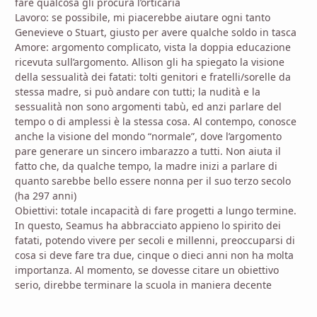
fare qualcosa gli procura l’orticaria
Lavoro: se possibile, mi piacerebbe aiutare ogni tanto
Genevieve o Stuart, giusto per avere qualche soldo in tasca
Amore: argomento complicato, vista la doppia educazione
ricevuta sull’argomento. Allison gli ha spiegato la visione
della sessualità dei fatati: tolti genitori e fratelli/sorelle da
stessa madre, si può andare con tutti; la nudità e la
sessualità non sono argomenti tabù, ed anzi parlare del
tempo o di amplessi è la stessa cosa. Al contempo, conosce
anche la visione del mondo “normale”, dove l’argomento
pare generare un sincero imbarazzo a tutti. Non aiuta il
fatto che, da qualche tempo, la madre inizi a parlare di
quanto sarebbe bello essere nonna per il suo terzo secolo
(ha 297 anni)
Obiettivi: totale incapacità di fare progetti a lungo termine.
In questo, Seamus ha abbracciato appieno lo spirito dei
fatati, potendo vivere per secoli e millenni, preoccuparsi di
cosa si deve fare tra due, cinque o dieci anni non ha molta
importanza. Al momento, se dovesse citare un obiettivo
serio, direbbe terminare la scuola in maniera decente