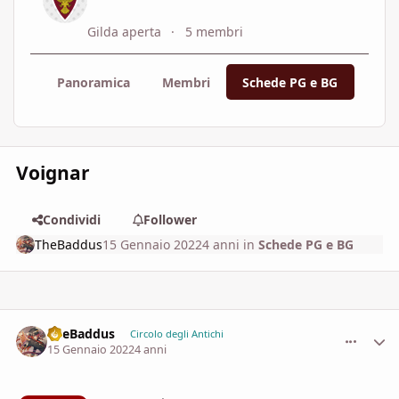
Gilda aperta
5 membri
Panoramica
Membri
Schede PG e BG
Orga
Voignar
Condividi
Follower
TheBaddus
15 Gennaio 2022
4 anni
in
Schede PG e BG
TheBaddus
comment_
Stati
Circolo degli Antichi
15 Gennaio 2022
4 anni