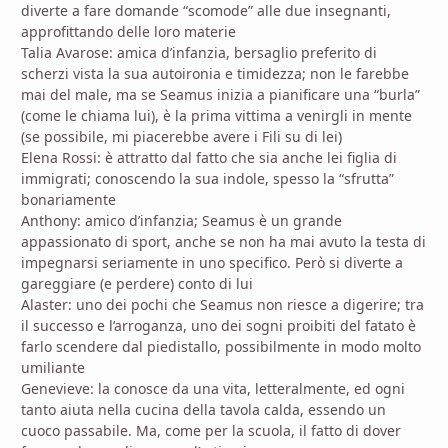
diverte a fare domande “scomode” alle due insegnanti,
approfittando delle loro materie
Talia Avarose: amica d’infanzia, bersaglio preferito di
scherzi vista la sua autoironia e timidezza; non le farebbe
mai del male, ma se Seamus inizia a pianificare una “burla”
(come le chiama lui), è la prima vittima a venirgli in mente
(se possibile, mi piacerebbe avere i Fili su di lei)
Elena Rossi: è attratto dal fatto che sia anche lei figlia di
immigrati; conoscendo la sua indole, spesso la “sfrutta”
bonariamente
Anthony: amico d’infanzia; Seamus è un grande
appassionato di sport, anche se non ha mai avuto la testa di
impegnarsi seriamente in uno specifico. Però si diverte a
gareggiare (e perdere) conto di lui
Alaster: uno dei pochi che Seamus non riesce a digerire; tra
il successo e l’arroganza, uno dei sogni proibiti del fatato è
farlo scendere dal piedistallo, possibilmente in modo molto
umiliante
Genevieve: la conosce da una vita, letteralmente, ed ogni
tanto aiuta nella cucina della tavola calda, essendo un
cuoco passabile. Ma, come per la scuola, il fatto di dover