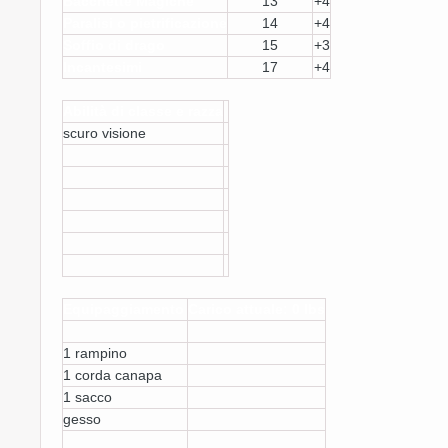
Bacchette Magiche
13
+4
Paralisi o pietrificazione
14
+4
Soffio di drago
15
+3
Incantesimi
17
+4
Abilità di classe e razza
scuro visione
Equipaggiamento
Carico attuale: 0 lbs
1 rampino
1 corda canapa
1 sacco
gesso