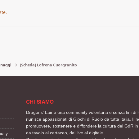
ste.
onaggi
[Scheda] Lofrena Cuorgranito
CHI SIAMO
Dragons' Lair è una community volontaria e senza fini di l
riunisce appassionati di Giochi di Ruolo da tutta Italia. Il n
promuovere, sostenere e diffondere la cultura del GdR in 
da tavolo al cartaceo, dal live al digitale.
uity