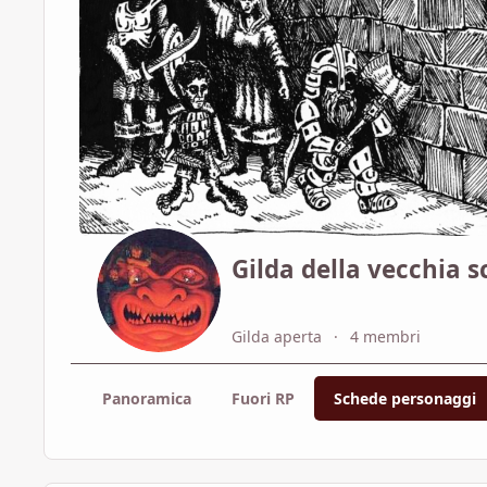
Gilda della vecchia s
Gilda aperta
4 membri
Panoramica
Fuori RP
Schede personaggi