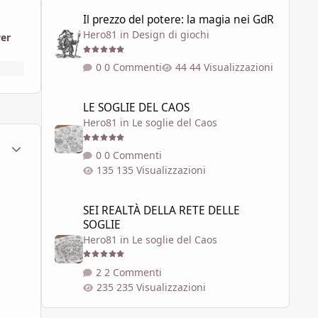
Il prezzo del potere: la magia nei GdR
Il prezzo del potere: la magia nei GdR
Hero81
in
Design di giochi
wer
0 Commenti
44 Visualizzazioni
LE SOGLIE DEL CAOS
LE SOGLIE DEL CAOS
Hero81
in
Le soglie del Caos
ment_1784159
Statistiche Autore
0 Commenti
135 Visualizzazioni
SEI REALTÀ DELLA RETE DELLE SOGLIE
SEI REALTÀ DELLA RETE DELLE
SOGLIE
Hero81
in
Le soglie del Caos
2 Commenti
235 Visualizzazioni