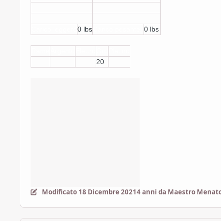
Carico leggero
0 lbs
Carico pesante
0 lbs
Rame
Argento
Elettro
Oro
Platino
20
Modificato
18 Dicembre 2021
4 anni
da Maestro Menato