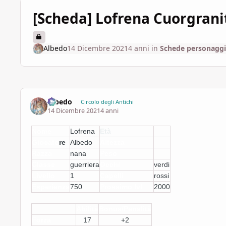
[Scheda] Lofrena Cuorgrani
Albedo
14 Dicembre 2021
4 anni
in
Schede personaggi
Albedo
Circolo degli Antichi
14 Dicembre 2021
4 anni
Nome
Lofrena
Età
Giocato
re
Albedo
Altezza
Razza
nana
Peso
Classe
guerriera
Occhi
verdi
Livello
1
Capelli
rossi
Esperienza
750
Prossimo lvl
2000
Abilità
Bonus/Penalità
Forza
17
+2