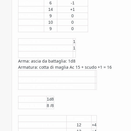
Intelligenza
6
-1
Saggezza
14
+1
Destrezza
9
0
Costituzione
10
0
Carisma
9
0
Bonus d'attacco
1
Bonus d'attacco in mischia
1
Bonus d'attacco a distanza
Arma: ascia da battaglia: 1d8
Armatura: cotta di maglia Ac 15 + scudo +1 = 16
Movimento (Overland/Turn/Encounter)
Bonus d'attacco in mischia
Bonus d'attacco a distanza
Hit Dice
1d8
Punti di Ferita
8 /8
Tiri salvezza
+/-
Veleno/Raggio di morte
12
+4