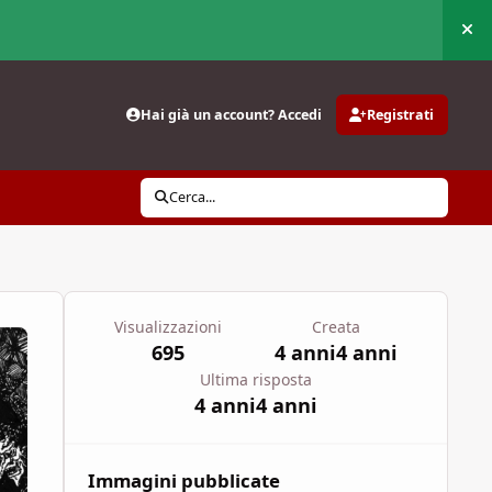
Nas
Hai già un account? Accedi
Registrati
Cerca...
Visualizzazioni
Creata
695
4 anni
4 anni
Ultima risposta
4 anni
4 anni
Immagini pubblicate