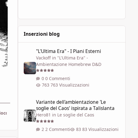
Inserzioni blog
"L'Ultima Era" - I Piani Esterni
"L'Ultima Era" - I Piani Esterni
Vackoff
in
"L'Ultima Era" -
Ambientazione Homebrew D&D
0 Commenti
763 Visualizzazioni
Variante dell'ambientazione 'Le soglie del Caos' ispirata a 
Variante dell'ambientazione 'Le
soglie del Caos' ispirata a Talislanta
ioco - Winter's Daughter
Hero81
in
Le soglie del Caos
2 Commenti
83 Visualizzazioni