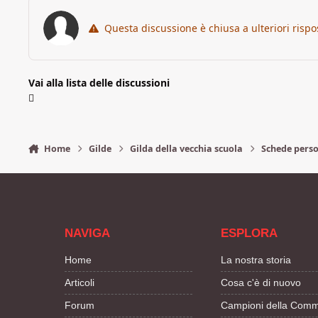
Questa discussione è chiusa a ulteriori rispo
Vai alla lista delle discussioni
Home
Gilde
Gilda della vecchia scuola
Schede pers
NAVIGA
ESPLORA
Home
La nostra storia
Articoli
Cosa c'è di nuovo
Forum
Campioni della Comm