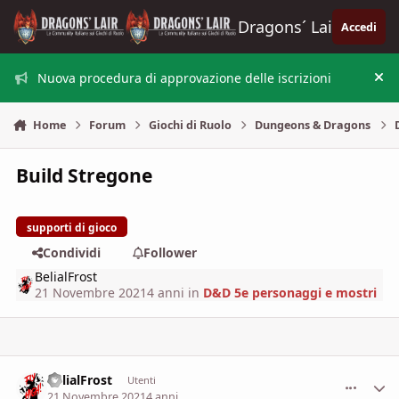
Vai al contenuto
Dragons´ Lair
Accedi
Nuova procedura di approvazione delle iscrizioni
Nas
Home
Forum
Giochi di Ruolo
Dungeons & Dragons
Build Stregone
supporti di gioco
Condividi
Follower
BelialFrost
21 Novembre 2021
4 anni
in
D&D 5e personaggi e mostri
BelialFrost
comment_
Stati
Utenti
21 Novembre 2021
4 anni