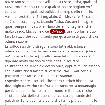
Razze tantissime ragionevoli. Senza usare Tasha, qualsiasi
razza con almeno +1 Cha e qualche potere aggiuntivo è
validissima per qualsiasi build, ad esempio Elfo Eladrin,
Aasimar protettore, Tiefling alato. O il Mezz'elfo. Se castano
su Cha ancora meglio. Usando Tasha, Custom Lineage è
quasi sempre imbattibile. Nano delle montagne anche
molto valido. Ma, come dice
, usando Tasha puoi
@Minsc
fare la razza che vuoi, diventa più questione di gusti che di
ottimizzazione.
Le sottoclassi dello stregone sono tutte abbastanza
interessanti, l'unica davvero diversa è il divine soul (che è
un'ottima sottoclasse). Le altre sono tutte più o meno OK,
dipende molto dal tipo di cose che ti piace fare.
Lo stregone ha senso o giocarlo puro, oppure multiclassarlo
con le altre classi basate su carisma, cioé il warlock e il
paladino, per fare due build molto standard:
rispettivamente il sorlock, che spara eldritch blast e usa
devil sight da warlock e sfrutta del sorcerer la metamagia
per fare due eldritch blast per round, e il sorcadin, che
sfrutta gli slot dello stregone per caricare gli smite del
paladino. Sono due tra le build che fanno più danni, ma le