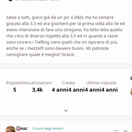
Salve a tutti, gioco già da un po' a D&D, ma ho sempre
giocato alla 3.5 ed ora giocherò per la prima volta alla 5e ed
avevo intenzione di fare uno stregone, ho letto letto quello
che c'era di diverso rispetto alla 3.5 ed in quanto a razze
sono sincero i Tiefling sono quelli che mi ispirano di più,
anche se i mezzelfi sono davvero buoni. Mi potreste
consigliare quale è meglio? Grazie.
Risposte
Visualizzazioni
Creata
Ultima risposta
5
3,4k
4 anni
4 anni
4 anni
4 anni
Espandi panoramica del topic
Minsc
comment_
Stati
Circolo degli Antichi