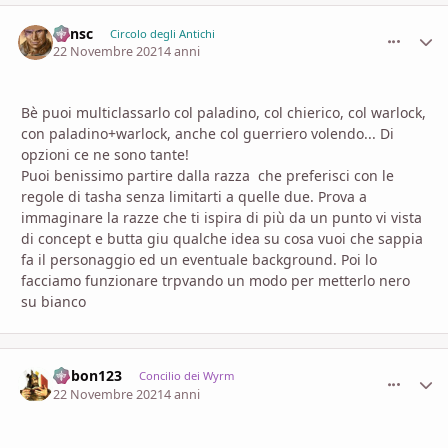
Minsc
comment_
Stati
Circolo degli Antichi
22 Novembre 2021
4 anni
Bè puoi multiclassarlo col paladino, col chierico, col warlock,
con paladino+warlock, anche col guerriero volendo... Di
opzioni ce ne sono tante!
Puoi benissimo partire dalla razza che preferisci con le
regole di tasha senza limitarti a quelle due. Prova a
immaginare la razze che ti ispira di più da un punto vi vista
di concept e butta giu qualche idea su cosa vuoi che sappia
fa il personaggio ed un eventuale background. Poi lo
facciamo funzionare trpvando un modo per metterlo nero
su bianco
bobon123
comment_
Stati
Concilio dei Wyrm
22 Novembre 2021
4 anni