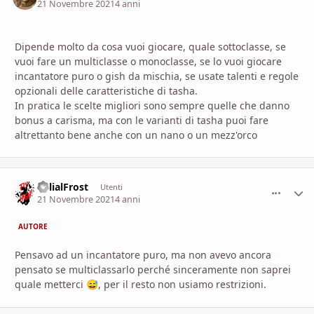
21 Novembre 2021
4 anni
Dipende molto da cosa vuoi giocare, quale sottoclasse, se
vuoi fare un multiclasse o monoclasse, se lo vuoi giocare
incantatore puro o gish da mischia, se usate talenti e regole
opzionali delle caratteristiche di tasha.
In pratica le scelte migliori sono sempre quelle che danno
bonus a carisma, ma con le varianti di tasha puoi fare
altrettanto bene anche con un nano o un mezz'orco
BelialFrost
comment_
Stati
Utenti
21 Novembre 2021
4 anni
AUTORE
Pensavo ad un incantatore puro, ma non avevo ancora
pensato se multiclassarlo perché sinceramente non saprei
quale metterci
, per il resto non usiamo restrizioni.
😅