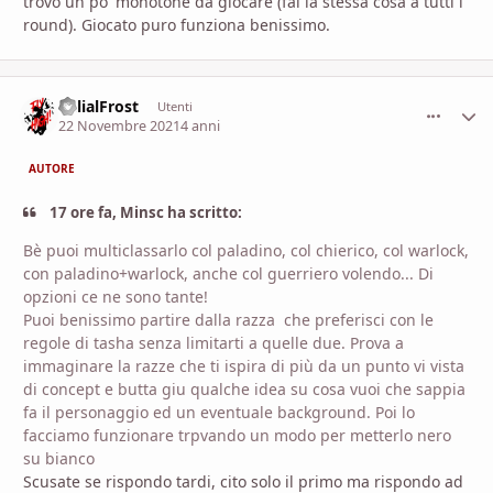
trovo un po' monotone da giocare (fai la stessa cosa a tutti i
round). Giocato puro funziona benissimo.
BelialFrost
comment_
Stati
Utenti
22 Novembre 2021
4 anni
AUTORE
17 ore fa, Minsc ha scritto:
Bè puoi multiclassarlo col paladino, col chierico, col warlock,
con paladino+warlock, anche col guerriero volendo... Di
opzioni ce ne sono tante!
Puoi benissimo partire dalla razza che preferisci con le
regole di tasha senza limitarti a quelle due. Prova a
immaginare la razze che ti ispira di più da un punto vi vista
di concept e butta giu qualche idea su cosa vuoi che sappia
fa il personaggio ed un eventuale background. Poi lo
facciamo funzionare trpvando un modo per metterlo nero
su bianco
Scusate se rispondo tardi, cito solo il primo ma rispondo ad