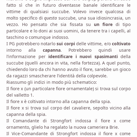
fatto sì che in futuro diventasse banale identificare le
vittime di qualsiasi succube. Volevo invece qualcosa di
molto specifico di
questa
succube, una sua idiosincrasia, un
vezzo. Ho pensato che sia fissata su
un fiore
di tipo
particolare e lo doni ai suoi uomini, da tenere tra i capelli, al
taschino o comunque indosso.
I PG potrebbero notarlo
sui corpi
delle vittime, e/o
coltivato
intorno alla
capanna
. Potrebbero quindi usare
l’informazione per
identificare i nuovi spasimanti
della
succube (quelli ancora in vita, nella fortezza). A quel punto,
chiedendo loro da chi hanno avuto il fiore, sarebbe un gioco
da ragazzi smascherare l’identità della colpevole.
Riassumo gli indizi in modo più schematico:
Il fiore x (un particolare fiore ornamentale) si trova sul corpo
del valletto 1.
Il fiore x è coltivato intorno alla capanna della spia.
Il fiore x si trova sul corpo del cavaliere, sepolto vicino alla
capanna della spia.
Il Comandante di Strongfort indossa il fiore x come
ornamento, glielo ha regalato la nuova cameriera Brie.
Il Vice-Comandante di Strongfort indossa il fiore x come