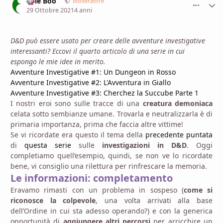
Bille Boo
comment_
Stati
Moderatore
29 Ottobre 2021
4 anni
D&D può essere usato per creare delle avventure investigative
interessanti? Eccovi il quarto articolo di una serie in cui
espongo le mie idee in merito.
Avventure Investigative #1: Un Dungeon in Rosso
Avventure Investigative #2: L'Avventura in Giallo
Avventure Investigative #3: Cherchez la Succube Parte 1
I nostri eroi sono sulle tracce di una
creatura demoniaca
celata sotto sembianze umane. Trovarla e neutralizzarla è di
primaria importanza, prima che faccia altre vittime!
Se vi ricordate era questo il tema della
precedente puntata
di
questa serie
sulle
investigazioni in D&D
. Oggi
completiamo quell’esempio, quindi, se non ve lo ricordate
bene, vi consiglio una rilettura per rinfrescare la memoria.
Le informazioni: completamento
Eravamo rimasti con un problema in sospeso (
come si
riconosce la colpevole
, una volta arrivati alla base
dell’Ordine in cui sta adesso operando?) e con la generica
opportunità di
aggiungere altri percorsi
per arricchire un