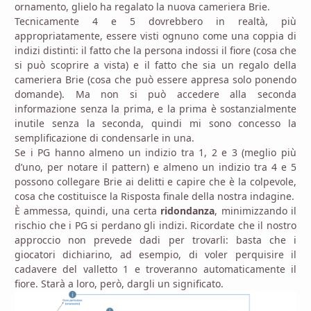
ornamento, glielo ha regalato la nuova cameriera Brie.
Tecnicamente 4 e 5 dovrebbero in realtà, più
appropriatamente, essere visti ognuno come una coppia di
indizi distinti: il fatto che la persona indossi il fiore (cosa che
si può scoprire a vista) e il fatto che sia un regalo della
cameriera Brie (cosa che può essere appresa solo ponendo
domande). Ma non si può accedere alla seconda
informazione senza la prima, e la prima è sostanzialmente
inutile senza la seconda, quindi mi sono concesso la
semplificazione di condensarle in una.
Se i PG hanno almeno un indizio tra 1, 2 e 3 (meglio più
d’uno, per notare il pattern) e almeno un indizio tra 4 e 5
possono collegare Brie ai delitti e capire che è la colpevole,
cosa che costituisce la Risposta finale della nostra indagine.
È ammessa, quindi, una certa
ridondanza
, minimizzando il
rischio che i PG si perdano gli indizi. Ricordate che il nostro
approccio non prevede dadi per trovarli: basta che i
giocatori dichiarino, ad esempio, di voler perquisire il
cadavere del valletto 1 e troveranno automaticamente il
fiore. Starà a loro, però, dargli un significato.