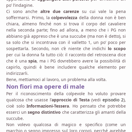
po’ l’indagine.
Ci sono anche
altre due carenze
su cui vale la pena
soffermarsi. Primo, la
colpevolezza
della donna non è ben
chiara, almeno finché non si trova il corpo del cavaliere
nella seconda parte; fino ad allora, a meno che i PG non
abbiano già appreso che è una succube (ma non è detto), si
sa solo che si incontrava con il valletto 1, un po’ poco per
sospettarla. Secondo, non c’è niente che indichi
lo scopo
per cui la donna fa tutto ciò: il racconto del retroscena dice
che è una
spia
, ma i PG dovrebbero avere la possibilità di
capirlo, quindi è bene includere qualche elemento per
indirizzarli.
Bene, mettiamoci al lavoro, un problema alla volta.
Non fiori ma opere di male
Per il riconoscimento della colpevole ho voluto provare
qualcosa che usasse l’
approccio di Testa
(vedi
episodio 2
),
cioè solo
Informazioni-Tessera
. Ho pensato che potrebbe
esserci un
segno distintivo
che caratterizza gli amanti della
succube.
Non volevo qualcosa di magico e specifico (come un
marchio o segno impresso sul loro corpo), perché avrebbe