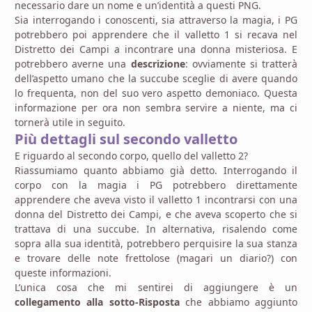
necessario dare un nome e un’identità a questi PNG.
Sia interrogando i conoscenti, sia attraverso la magia, i PG
potrebbero poi apprendere che il valletto 1 si recava nel
Distretto dei Campi a incontrare una donna misteriosa. E
potrebbero averne una
descrizione
: ovviamente si tratterà
dell’aspetto umano che la succube sceglie di avere quando
lo frequenta, non del suo vero aspetto demoniaco. Questa
informazione per ora non sembra servire a niente, ma ci
tornerà utile in seguito.
Più dettagli sul secondo valletto
E riguardo al secondo corpo, quello del valletto 2?
Riassumiamo quanto abbiamo già detto. Interrogando il
corpo con la magia i PG potrebbero direttamente
apprendere che aveva visto il valletto 1 incontrarsi con una
donna del Distretto dei Campi, e che aveva scoperto che si
trattava di una succube. In alternativa, risalendo come
sopra alla sua identità, potrebbero perquisire la sua stanza
e trovare delle note frettolose (magari un diario?) con
queste informazioni.
L’unica cosa che mi sentirei di aggiungere è un
collegamento alla sotto-Risposta
che abbiamo aggiunto