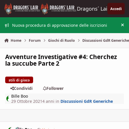
Vai al contenuto
Dragons´ Lair
Accedi
Nuova procedura di approvazione delle iscrizioni
Nas
Home
Forum
Giochi di Ruolo
Discussioni GdR Generich
Avventure Investigative #4: Cherchez
la succube Parte 2
stili di gioco
Condividi
Follower
Bille Boo
29 Ottobre 2021
4 anni
in
Discussioni GdR Generiche