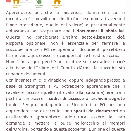
Apprendere, poi, che la misteriosa donna con cui si
incontrava è coinvolta nel delitto (per esempio attraverso il
filone precedente, quello del veleno) è presumibilmente
abbastanza per sospettare che
i documenti li abbia lei
.
Questa l’ho considerata un’altra
sotto-Risposta
, cioè
Risposta opzionale: non è essenziale per fermare la
succube, ma se i PG recuperano i documenti potrebbero
trarne vantaggi, o essere ricompensati se li restituiscono.
Non è finita qui, perché anche dove si trova adesso, cioè
alla base dell’Ordine del Guanto d’Arme, la succube sta
rubando documenti.
Con incantesimi di divinazione, oppure indagando presso la
base di Strongfort, i PG potrebbero apprendere che il
cavaliere ucciso (quello ritrovato alla capanna) era tra i
pochi a conoscere i
codici di accesso
all’
archivio segreto
locale. Sempre indagando a Strongfort i PG possono
apprendere che di recente sono
spariti dei documenti
da
quell’archivio (potrebbero addirittura essere le loro
domande a mettere la pulce nell’orecchio ai membri
dell’Ordine, portando a questa scoperta). L’unione di queste