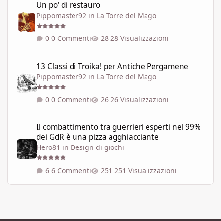
Un po' di restauro
Pippomaster92
in
La Torre del Mago
0 Commenti
28 Visualizzazioni
13 Classi di Troika! per Antiche Pergamene
13 Classi di Troika! per Antiche Pergamene
Pippomaster92
in
La Torre del Mago
0 Commenti
26 Visualizzazioni
Il combattimento tra guerrieri esperti nel 99% dei GdR è una pi
Il combattimento tra guerrieri esperti nel 99%
dei GdR è una pizza agghiacciante
Hero81
in
Design di giochi
6 Commenti
251 Visualizzazioni