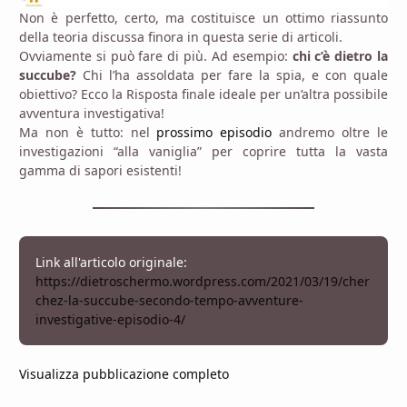
Non è perfetto, certo, ma costituisce un ottimo riassunto
della teoria discussa finora in questa serie di articoli.
Ovviamente si può fare di più. Ad esempio:
chi c’è dietro la
succube?
Chi l’ha assoldata per fare la spia, e con quale
obiettivo? Ecco la Risposta finale ideale per un’altra possibile
avventura investigativa!
Ma non è tutto: nel
prossimo episodio
andremo oltre le
investigazioni “alla vaniglia” per coprire tutta la vasta
gamma di sapori esistenti!
Link all'articolo originale:
https://dietroschermo.wordpress.com/2021/03/19/cher
chez-la-succube-secondo-tempo-avventure-
investigative-episodio-4/
Visualizza pubblicazione completo