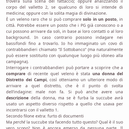
troverà sulla scena del fattaccio; oppure analizzando il
corpo del valletto 2, se qualcuno di loro si intende di
medicina; oppure con la solita magia di divinazione.
È un veleno raro che si può comprare
solo in un posto
, in
città. Potrebbe essere un posto che i PG già conoscono o a
cui possono arrivare da soli, in base ai loro contatti o al loro
background. In caso contrario possono indagare nei
bassifondi fino a trovarlo. Io ho immaginato un covo di
contrabbandieri chiamato “Il Sottobanco” (ma naturalmente
può essere sostituito con qualunque luogo più idoneo alla
campagna).
Interrogare i contrabbandieri può portare a scoprire che a
comprare
di recente quel veleno è stata
una donna del
Distretto dei Campi
, così otteniamo un ulteriore modo di
arrivare a quel distretto, che è il punto di svolta
dell’indagine: male non fa. Si può anche avere una
descrizione
della donna, ma se è furba la succube avrà
usato un aspetto diverso rispetto a quello che usava per
incontrarsi con il valletto 1.
Secondo filone extra: furto di documenti
Ma
perché
la succube sta facendo tutto questo? Qual è il suo
vero scopo? Non è ancora emerso da nessuna parte. Il