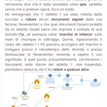
retroscena dice che è stata assoldata come
spia
: sarebbe
carino che si potesse capire. Ecco un modo.
Ho immaginato che il valletto 1 sia stato indotto dalla
succube a
rubare
alcuni
documenti segreti
dalla sua
fazione, Neverwinter; e che quei documenti fossero protetti
da un blando rituale sacro che imprime il simbolo di una
divinità (
Tyr
, ad esempio) come “
marchio di infamia
” sulle
mani di chiunque lo sottragga. Quindi, ispezionando il
corpo del valletto 1 i PG possono accorgersi del marchio e
indagare presso il clero/tempio della divinità, o presso
l’ambasciata di Neverwinter, venendo a sapere il suo
significato. A quel punto, presumibilmente, cercheranno i
documenti nelle stanze del valletto 1: non trovandoli,
potrebbero dedurre che li ha
ceduti a qualcun altro
.