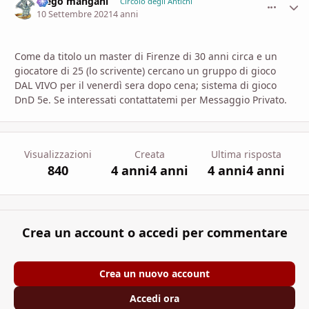
diego mangani
comment_
Stati
Circolo degli Antichi
10 Settembre 2021
4 anni
Come da titolo un master di Firenze di 30 anni circa e un
giocatore di 25 (lo scrivente) cercano un gruppo di gioco
DAL VIVO per il venerdì sera dopo cena; sistema di gioco
DnD 5e. Se interessati contattatemi per Messaggio Privato.
Visualizzazioni
Creata
Ultima risposta
840
4 anni
4 anni
4 anni
4 anni
Crea un account o accedi per commentare
Crea un nuovo account
Accedi ora