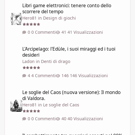
Libri game elettronici: tenere conto dello scorrere del tempo
Libri game elettronici: tenere conto dello
scorrere del tempo
Hero81
in
Design di giochi
0 Commenti
41 Visualizzazioni
L'Arcipelago: l'Edùle, i suoi miraggi ed i tuoi desideri
L'Arcipelago: l'Edùle, i suoi miraggi ed i tuoi
desideri
Ladon
in
Denti di drago
4 Commenti
146 Visualizzazioni
Le soglie del Caos (nuova versione): Il mondo di Valdora.
Le soglie del Caos (nuova versione): Il mondo
di Valdora.
Hero81
in
Le soglie del Caos
0 Commenti
40 Visualizzazioni
Il combattimento tra guerrieri esperti nel 99% dei GdR è una pi