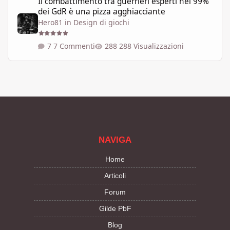
Il combattimento tra guerrieri esperti nel 99%
dei GdR è una pizza agghiacciante
Hero81
in
Design di giochi
7 Commenti
288 Visualizzazioni
NAVIGA
Home
Articoli
Forum
Gilde PbF
Blog