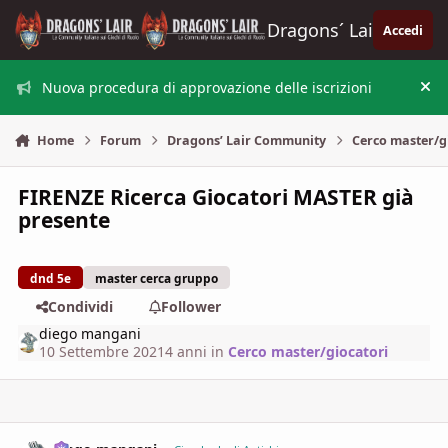
Vai al contenuto
Dragons´ Lair
Accedi
Nuova procedura di approvazione delle iscrizioni
Nas
Home
Forum
Dragons’ Lair Community
Cerco master/g
FIRENZE Ricerca Giocatori MASTER già
presente
dnd 5e
master cerca gruppo
Condividi
Follower
diego mangani
10 Settembre 2021
4 anni
in
Cerco master/giocatori