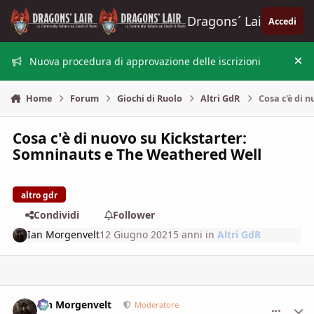
Vai al contenuto
Dragons´ Lair
Accedi
Nuova procedura di approvazione delle iscrizioni
Nas
Home
Forum
Giochi di Ruolo
Altri GdR
Cosa c'è di 
Cosa c'è di nuovo su Kickstarter:
Somninauts e The Weathered Well
altro gdr
Condividi
Follower
Ian Morgenvelt
12 Giugno 2021
5 anni
in
Altri GdR
Ian Morgenvelt
comment_
Stati
Moderatore