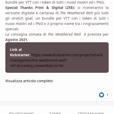
bundle per VTT con i token di tutti i nuovi mostri ed i PNG.
Special Thanks Print & Digital (25$):
si riceveranno la
versione digitale e cartacea di
The Weathered Well
più tutti
gli stretch goal, un bundle per VTT con i token di tutti i
nuovi mostri ed i PNG e il proprio nome tra i ringraziamenti
speciali.
La consegna stimata di
The Weathered Well
è prevista per
Agosto 2021
.
Link al
Kickstarter:
https://www.kickstarter.com/projects/hack
shackgames/the-weathered-well?
ref=discovery_newest&term=5e
Visualizza articolo completo
1
Visualizzazioni
Creata
Ultima risposta