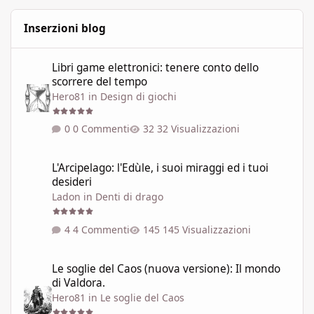
Inserzioni blog
Libri game elettronici: tenere conto dello scorrere del tempo
Libri game elettronici: tenere conto dello
scorrere del tempo
Hero81
in
Design di giochi
0 Commenti
32 Visualizzazioni
L'Arcipelago: l'Edùle, i suoi miraggi ed i tuoi desideri
L'Arcipelago: l'Edùle, i suoi miraggi ed i tuoi
desideri
Ladon
in
Denti di drago
4 Commenti
145 Visualizzazioni
Le soglie del Caos (nuova versione): Il mondo di Valdora.
Le soglie del Caos (nuova versione): Il mondo
di Valdora.
Hero81
in
Le soglie del Caos