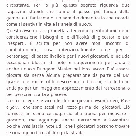
circostante. Per lo più, questo segreto riguarda due
ragazzini stupidi che fanno il passo più lungo della
gamba e il fantasma di un semidio dimenticato che ricorda
come si sentiva in vita e la anela di nuovo.
Questa avventura è progettata tenendo specificatamente in
considerazione i bisogni e le difficoltà di giocatori e DM
inesperti. È scritta per non avere molti incontri di
combattimento, cosa intenzionalmente utile per i
personaggi di basso livello e per i nuovi giocatori, e include
occasionali blocchi di note e suggerimenti per aiutare
anche i nuovi Dungeon Master nel loro lavoro. Può essere
giocata sia senza alcuna preparazione da parte del DM
grazie alle molte utili descrizioni a blocchi, sia letta in
anticipo per un maggiore apprezzamento dei retroscena o
per personalizzarla a piacere.
La storia segue le vicende di due giovani avventurieri,
Vren
e
Jorri
, che sono scesi nel Pozzo prima dei giocatori. Ciò
fornisce un semplice aggancio alla trama per motivare i
giocatori, ma aggiunge anche narrazione all'avventura
poiché
Vren
lascia note utili che i giocatori possono trovare
se rimangono bloccati lungo la strada.