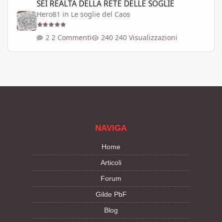
SEI REALTÀ DELLA RETE DELLE SOGLIE
Hero81
in
Le soglie del Caos
2 Commenti
240 Visualizzazioni
NAVIGA
Home
Articoli
Forum
Gilde PbF
Blog