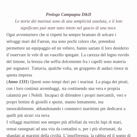
Prologo Campagna D&D
Le storie dei marinai sono di una semplicità assoluta, e il loro
significato può stare tutto intero nel guscio di una noce.
Ogni avventuriero che si rispetti ha sempre bramato di solcare i
selvaggi mari del Faerun, ma sono pochi coloro che, potendosi
permettere un equipaggio ed un veliero, hanno saziato il loro desiderio
d’osservare le vele di un vascello spiegate. La carezza del legno ruvido
del timone, la brezza che soffia dolcemente fra i capelli sono materia
per sognatori. Tuttavia, qualche volta, un gruppetto di audaci riesce in
questa impresa.
(
Anno 1331
) Questi sono tempi duri per i marinai. La piaga dei pirati,
con i loro continui arrembaggi, sta costituendo una vera e propria
calamità per i Nobili. Incapaci di difendere i propri mercantili, veri e
propri bottini di gioielli e spezie, stanno lentamente, ma
inesorabilmente, abbandonando i commerci marittimi per dedicarsi a
quelli più sicuri via terra.
I villaggi marittimi son sempre più affollati da vecchi lupi di mari,
ormai rassegnati ad una vita da contadini o, per i più sfortunati, da
sbandati ai margini della civiltà. L’insofferenza, la rabbia ed il sogno di