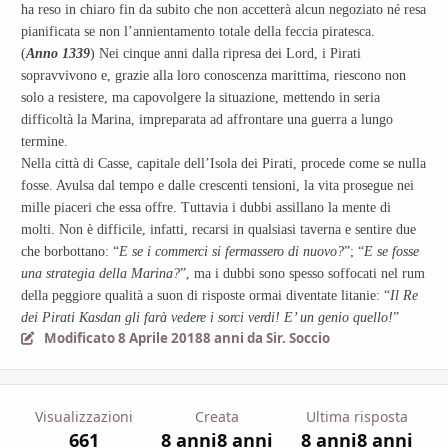
ha reso in chiaro fin da subito che non accetterà alcun negoziato né resa
pianificata se non l’annientamento totale della feccia piratesca.
(
Anno
1339
) Nei cinque anni dalla ripresa dei Lord, i Pirati
sopravvivono e, grazie alla loro conoscenza marittima, riescono non
solo a resistere, ma capovolgere la situazione, mettendo in seria
difficoltà la Marina, impreparata ad affrontare una guerra a lungo
termine.
Nella città di Casse, capitale dell’Isola dei Pirati, procede come se nulla
fosse. Avulsa dal tempo e dalle crescenti tensioni, la vita prosegue nei
mille piaceri che essa offre. Tuttavia i dubbi assillano la mente di
molti. Non è difficile, infatti, recarsi in qualsiasi taverna e sentire due
che borbottano: “
E se i commerci si fermassero di nuovo?
”; “
E se fosse
una strategia della Marina?
”, ma i dubbi sono spesso soffocati nel rum
della peggiore qualità a suon di risposte ormai diventate litanie: “
Il Re
dei Pirati Kasdan gli farà vedere i sorci verdi! E’ un genio quello!
”
Modificato
8 Aprile 2018
8 anni
da Sir. Soccio
Visualizzazioni
Creata
Ultima risposta
661
8 anni
8 anni
8 anni
8 anni