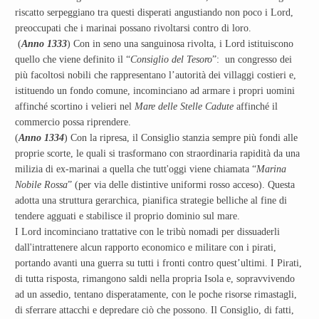
riscatto serpeggiano tra questi disperati angustiando non poco i Lord,
preoccupati che i marinai possano rivoltarsi contro di loro.
(
Anno 1333
) Con in seno una sanguinosa rivolta, i Lord istituiscono
quello che viene definito il “
Consiglio del Tesoro
”: un congresso dei
più facoltosi nobili che rappresentano l’autorità dei villaggi costieri e,
istituendo un fondo comune, incominciano ad armare i propri uomini
affinché scortino i velieri nel
Mare delle Stelle Cadute
affinché il
commercio possa riprendere.
(
Anno 1334
) Con la ripresa, il Consiglio stanzia sempre più fondi alle
proprie scorte, le quali si trasformano con straordinaria rapidità da una
milizia di ex-marinai a quella che tutt'oggi viene chiamata “
Marina
Nobile Rossa
” (per via delle distintive uniformi rosso acceso). Questa
adotta una struttura gerarchica, pianifica strategie belliche al fine di
tendere agguati e stabilisce il proprio dominio sul mare.
I Lord incominciano trattative con le tribù nomadi per dissuaderli
dall'intrattenere alcun rapporto economico e militare con i pirati,
portando avanti una guerra su tutti i fronti contro quest’ultimi. I Pirati,
di tutta risposta, rimangono saldi nella propria Isola e, sopravvivendo
ad un assedio, tentano disperatamente, con le poche risorse rimastagli,
di sferrare attacchi e depredare ciò che possono. Il Consiglio, di fatti,