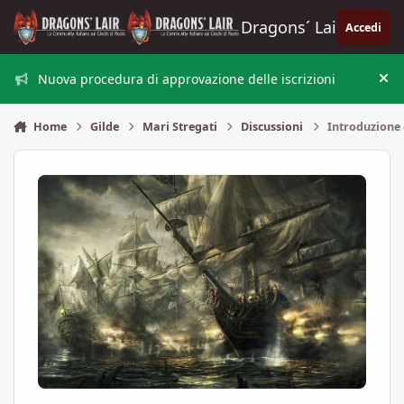
Vai al contenuto
Dragons´ Lair
Accedi
Nuova procedura di approvazione delle iscrizioni
Nas
Home
Gilde
Mari Stregati
Discussioni
Introduzione