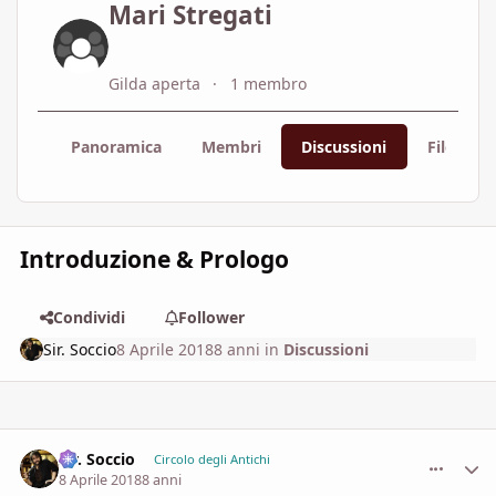
Mari Stregati
Gilda aperta
1 membro
Panoramica
Membri
Discussioni
File
Introduzione & Prologo
Condividi
Follower
Sir. Soccio
8 Aprile 2018
8 anni
in
Discussioni
Sir. Soccio
comment_
Stati
Circolo degli Antichi
8 Aprile 2018
8 anni