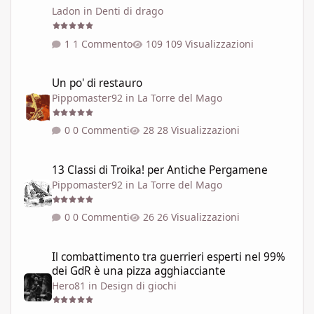
Ladon
in
Denti di drago
1 Commento
109 Visualizzazioni
Un po' di restauro
Un po' di restauro
Pippomaster92
in
La Torre del Mago
0 Commenti
28 Visualizzazioni
13 Classi di Troika! per Antiche Pergamene
13 Classi di Troika! per Antiche Pergamene
Pippomaster92
in
La Torre del Mago
0 Commenti
26 Visualizzazioni
Il combattimento tra guerrieri esperti nel 99% dei GdR è una pi
Il combattimento tra guerrieri esperti nel 99%
dei GdR è una pizza agghiacciante
Hero81
in
Design di giochi