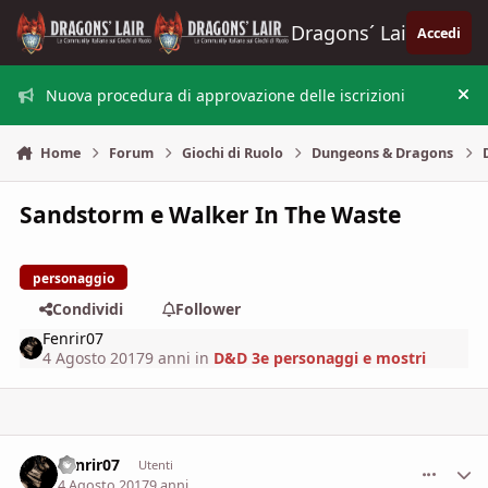
Vai al contenuto
Dragons´ Lair
Accedi
Nuova procedura di approvazione delle iscrizioni
Nas
Home
Forum
Giochi di Ruolo
Dungeons & Dragons
Sandstorm e Walker In The Waste
personaggio
Condividi
Follower
Fenrir07
4 Agosto 2017
9 anni
in
D&D 3e personaggi e mostri
Fenrir07
comment_
Stati
Utenti
4 Agosto 2017
9 anni