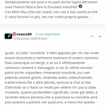
Semplicemente non puoi e mi pare anche logico altrimenti
cosa l'hanno fatta a fare la funzione invisibile?
Con MSN Plus (che non usavo, non uso e mai userò) so che
ci sono funzioni in più, ma non credo proprio questa...
francesco89
comment_
Stati
Circolo degli Antichi
16 Dicembre 2006
19 anni
quoto. Lo stato "invisibile" è fatto apposta per chi non vuole
essere disturbato e nemmeno mostrare di essere connesso.
Puoi comunque scrivergli, e se lui è effettivamente
connesso riceverà il messaggio, e con le ultime versioni
potrà anche rispondere rimanendo invisibile, pur non
potendo avviare giochi, chiamate audio, videochiamate,
trasferimento file e altre attività, esclusa la chat scritta.
D'altronde se ci fosse un modo per vedere chi usa lo stato
invisibile, questo perderebbe significato, come già detto, e
secondo meuna persona che si posiziona su invisibile avrà
poco piacere a parlare con qualcuno, a meno che questa