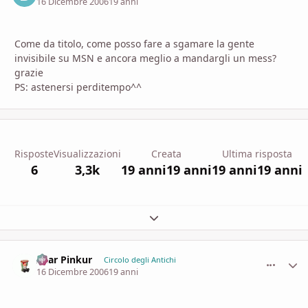
16 Dicembre 2006
19 anni
Come da titolo, come posso fare a sgamare la gente
invisibile su MSN e ancora meglio a mandargli un mess?
grazie
PS: astenersi perditempo^^
Risposte
Visualizzazioni
Creata
Ultima risposta
6
3,3k
19 anni
19 anni
19 anni
19 anni
Espandi panoramica del topic
Azar Pinkur
comment_
Stati
Circolo degli Antichi
16 Dicembre 2006
19 anni