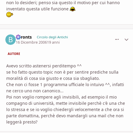
non lo desideri; penso sia questo il motivo per cui hanno
inventato questa utile funzione
Baronts
comment_
Stati
Circolo degli Antichi
16 Dicembre 2006
19 anni
AUTORE
Avevo scritto astenersi perditempo ^^
se ho fatto questo topic non è per sentire prediche sulla
moralità di cosa sia giusto e cosa sia sbagliato.
Che non ci fosse 1 programma ufficiale lo intuivo ^^, infatti
ne cerco uno non canonico...
Poi non voglio rompere agli invisibili, ad esempio il mio
compagno di università, mette invisibile perchè c'è una che
lo stressa e se io voglio chiedergli velocemente a che ora si
parte domattina, perchè devo mandargli una mail che non
leggerà presto?