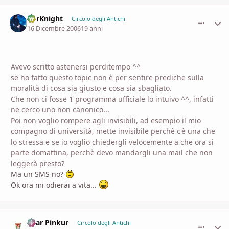
DarKnight
comment_
Stati
Circolo degli Antichi
16 Dicembre 2006
19 anni
Avevo scritto astenersi perditempo ^^
se ho fatto questo topic non è per sentire prediche sulla
moralità di cosa sia giusto e cosa sia sbagliato.
Che non ci fosse 1 programma ufficiale lo intuivo ^^, infatti
ne cerco uno non canonico...
Poi non voglio rompere agli invisibili, ad esempio il mio
compagno di università, mette invisibile perchè c'è una che
lo stressa e se io voglio chiedergli velocemente a che ora si
parte domattina, perchè devo mandargli una mail che non
leggerà presto?
Ma un SMS no?
Ok ora mi odierai a vita...
Azar Pinkur
comment_
Stati
Circolo degli Antichi