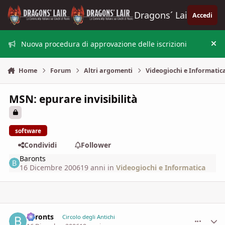
Vai al contenuto
Dragons´ Lair
Accedi
Nuova procedura di approvazione delle iscrizioni
Nas
Home
Forum
Altri argomenti
Videogiochi e Informatic
MSN: epurare invisibilità
software
Condividi
Follower
Baronts
16 Dicembre 2006
19 anni
in
Videogiochi e Informatica
Baronts
comment_
Stati
Circolo degli Antichi