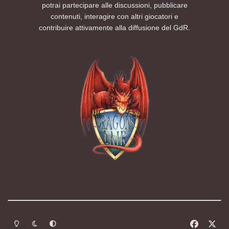
potrai partecipare alle discussioni, pubblicare
contenuti, interagire con altri giocatori e
contribuire attivamente alla diffusione del GdR.
Modalità chiara
Modalità scura
Segui la preferenza del sistema
f
x