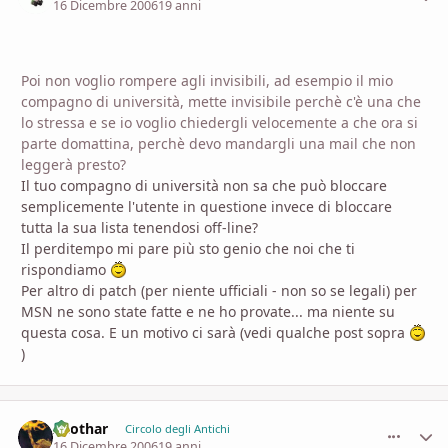
16 Dicembre 2006
19 anni
Poi non voglio rompere agli invisibili, ad esempio il mio
compagno di università, mette invisibile perchè c'è una che
lo stressa e se io voglio chiedergli velocemente a che ora si
parte domattina, perchè devo mandargli una mail che non
leggerà presto?
Il tuo compagno di università non sa che può bloccare
semplicemente l'utente in questione invece di bloccare
tutta la sua lista tenendosi off-line?
Il perditempo mi pare più sto genio che noi che ti
rispondiamo
Per altro di patch (per niente ufficiali - non so se legali) per
MSN ne sono state fatte e ne ho provate... ma niente su
questa cosa. E un motivo ci sarà (vedi qualche post sopra
)
Azothar
comment_
Stati
Circolo degli Antichi
16 Dicembre 2006
19 anni