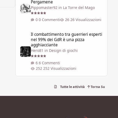
Pergamene
Pippomaster92
in
La Torre del Mago
0 Commenti
26 Visualizzazioni
Il combattimento tra guerrieri esperti nel 99% dei GdR è 
Il combattimento tra guerrieri esperti
nel 99% dei GdR è una pizza
agghiacciante
Hero81
in
Design di giochi
6 Commenti
252 Visualizzazioni
Tutte le attività
Torna Su