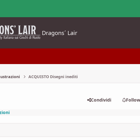
Dragons´ Lair
lustrazioni
ACQUISTO Disegni inediti
Condividi
Follo
zioni