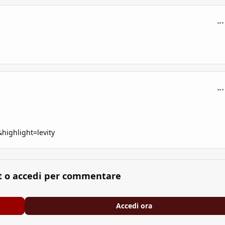
com
com
highlight=levity
t o accedi per commentare
Accedi ora