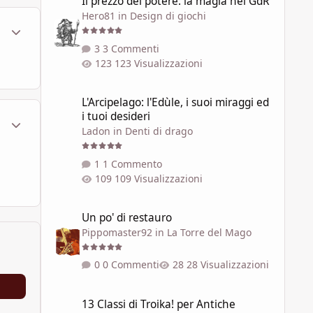
Il prezzo del potere: la magia nei GdR
Hero81
in
Design di giochi
ment_108874
Statistiche Autore
3 Commenti
123 Visualizzazioni
L'Arcipelago: l'Edùle, i suoi miraggi ed i tuoi desideri
L'Arcipelago: l'Edùle, i suoi miraggi ed
i tuoi desideri
ment_108916
Statistiche Autore
Ladon
in
Denti di drago
1 Commento
109 Visualizzazioni
Un po' di restauro
Un po' di restauro
Pippomaster92
in
La Torre del Mago
0 Commenti
28 Visualizzazioni
13 Classi di Troika! per Antiche Pergamene
13 Classi di Troika! per Antiche