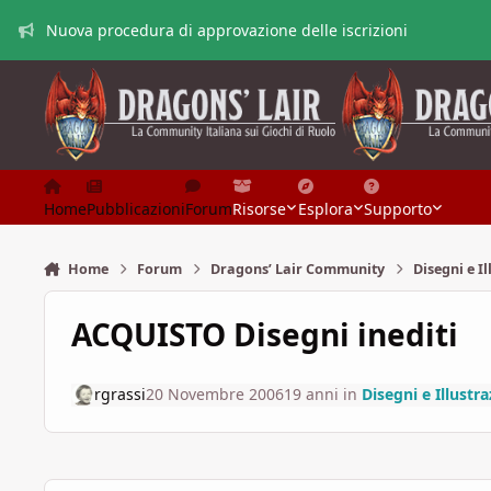
Vai al contenuto
Nuova procedura di approvazione delle iscrizioni
Home
Pubblicazioni
Forum
Risorse
Esplora
Supporto
Home
Forum
Dragons’ Lair Community
Disegni e Il
ACQUISTO Disegni inediti
rgrassi
20 Novembre 2006
19 anni
in
Disegni e Illustra