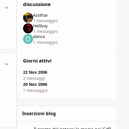
discussione
ment_108213
Statistiche Autore
Azothar
1 messaggio
Hellboy
1 messaggio
danco
1 messaggio
Giorni attivi
ment_108275
Statistiche Autore
22 Nov 2006
2 messaggi
20 Nov 2006
1 messaggio
Inserzioni blog
Il prezzo del potere: la magia nei GdR