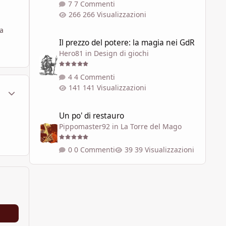
7 Commenti
266 Visualizzazioni
ta
Il prezzo del potere: la magia nei GdR
Il prezzo del potere: la magia nei GdR
Hero81
in
Design di giochi
4 Commenti
141 Visualizzazioni
ment_103434
Statistiche Autore
Un po' di restauro
Un po' di restauro
Pippomaster92
in
La Torre del Mago
0 Commenti
39 Visualizzazioni