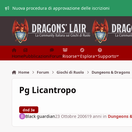
Vai al contenuto
Nuova procedura di approvazione delle iscrizioni
Home
Pubblicazioni
Forum
Risorse
Esplora
Supporto
Home
Forum
Giochi di Ruolo
Dungeons & Dragons
Pg Licantropo
dnd 3e
Black guardian
23 Ottobre 2006
19 anni
in
Dungeons &