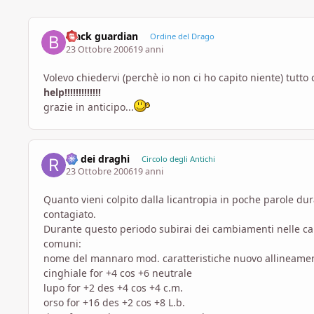
Black guardian
Ordine del Drago
23 Ottobre 2006
19 anni
Volevo chiedervi (perchè io non ci ho capito niente) tutto 
help!!!!!!!!!!!!!
grazie in anticipo...
Re dei draghi
Circolo degli Antichi
23 Ottobre 2006
19 anni
Quanto vieni colpito dalla licantropia in poche parole dura
contagiato.
Durante questo periodo subirai dei cambiamenti nelle carat
comuni:
nome del mannaro mod. caratteristiche nuovo allineame
cinghiale for +4 cos +6 neutrale
lupo for +2 des +4 cos +4 c.m.
orso for +16 des +2 cos +8 L.b.