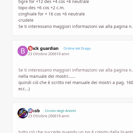
tigre for +12 des +4 cos +6 neutrale
topo des +6 cos +2 c.m.
cinghiale for + 16 cos +6 neutrale
crudele
Se ti interessano maggiori informazioni vai alla pagina 
Black guardian
Ordine del Drago
23 Ottobre 2006
19 anni
Se ti interessano maggiori informazioni vai alla pagina 
nella manuale dei mostri......
quindi ciò che è scritto nel manuale dei mostri a pag. 160
ecc...)
Jakob
Circolo degli Antichi
23 Ottobre 2006
19 anni
tutto ciò che succede quando un pg è colpito dalla licantro