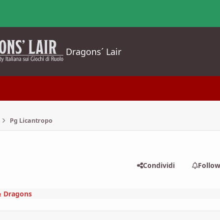
Dragons´ Lair
Pg Licantropo
Condividi
Follo
 Dragons