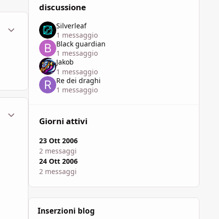
discussione
Silverleaf
ment_103359
Statistiche Autore
1 messaggio
Black guardian
1 messaggio
Jakob
1 messaggio
Re dei draghi
1 messaggio
ment_103364
Statistiche Autore
Giorni attivi
23 Ott 2006
2 messaggi
24 Ott 2006
2 messaggi
Inserzioni blog