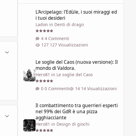
L'Arcipelago: l'Edùle, i suoi miraggi ed i tuoi desideri
L'Arcipelago: l'Edùle, i suoi miraggi ed
i tuoi desideri
Ladon
in
Denti di drago
4 Commenti
127 Visualizzazioni
ment_103383
Statistiche Autore
Le soglie del Caos (nuova versione): Il mondo di Valdora.
Le soglie del Caos (nuova versione): Il
mondo di Valdora.
Hero81
in
Le soglie del Caos
0 Commenti
14 Visualizzazioni
Il combattimento tra guerrieri esperti nel 99% dei GdR è 
Il combattimento tra guerrieri esperti
nel 99% dei GdR è una pizza
ment_103397
Statistiche Autore
agghiacciante
Hero81
in
Design di giochi