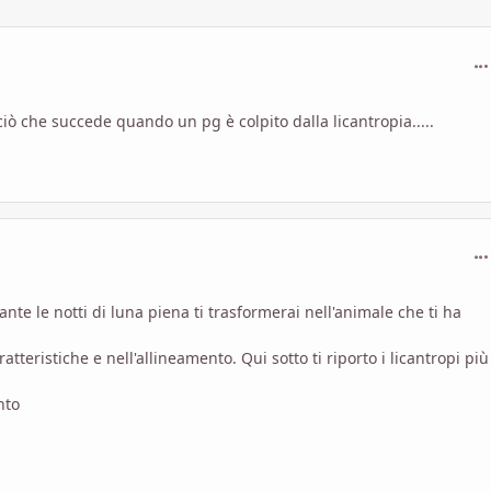
com
ciò che succede quando un pg è colpito dalla licantropia.....
com
nte le notti di luna piena ti trasformerai nell'animale che ti ha
teristiche e nell'allineamento. Qui sotto ti riporto i licantropi più
nto