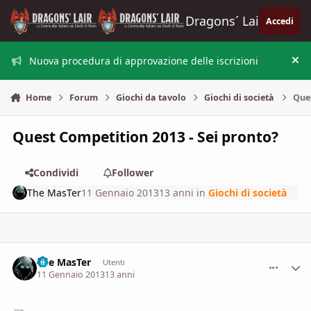
Vai al contenuto
Dragons´ Lair
Accedi
Nuova procedura di approvazione delle iscrizioni
Nas
Home
Forum
Giochi da tavolo
Giochi di società
Ques
Quest Competition 2013 - Sei pronto?
Condividi
Follower
The MasTer
11 Gennaio 2013
13 anni
in
Giochi di società
The MasTer
comment_
Stati
Utenti
11 Gennaio 2013
13 anni