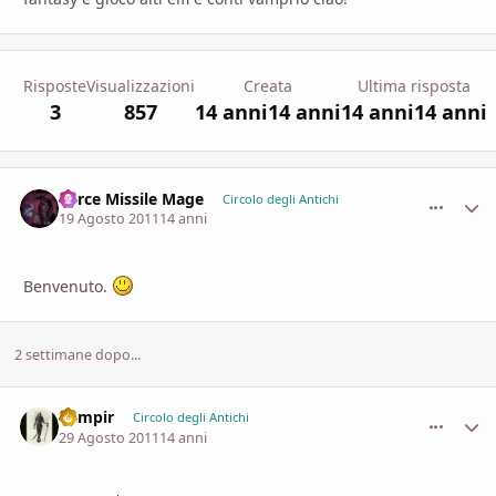
Risposte
Visualizzazioni
Creata
Ultima risposta
3
857
14 anni
14 anni
14 anni
14 anni
Force Missile Mage
comment_
Stati
Circolo degli Antichi
19 Agosto 2011
14 anni
Benvenuto.
2 settimane dopo...
Vampir
comment_
Stati
Circolo degli Antichi
29 Agosto 2011
14 anni