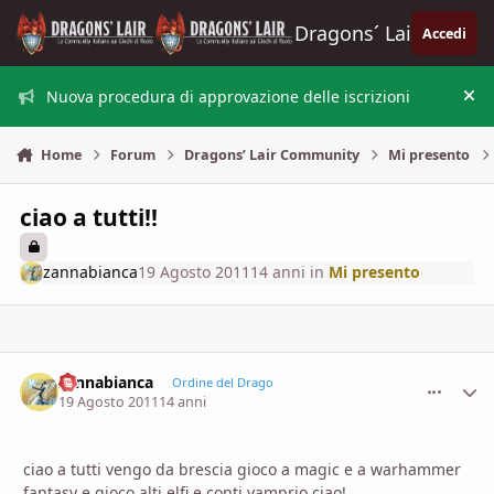
Vai al contenuto
Dragons´ Lair
Accedi
Nuova procedura di approvazione delle iscrizioni
Nas
Home
Forum
Dragons’ Lair Community
Mi presento
ciao a tutti!!
zannabianca
19 Agosto 2011
14 anni
in
Mi presento
zannabianca
comment_
Stati
Ordine del Drago
19 Agosto 2011
14 anni
ciao a tutti vengo da brescia gioco a magic e a warhammer
fantasy e gioco alti elfi e conti vamprio ciao!