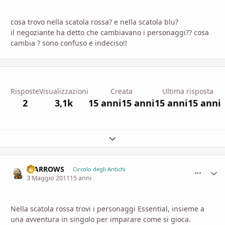
cosa trovo nella scatola rossa? e nella scatola blu?
il negoziante ha detto che cambiavano i personaggi?? cosa
cambia ? sono confuso e indeciso!!
Risposte
Visualizzazioni
Creata
Ultima risposta
2
3,1k
15 anni
15 anni
15 anni
15 anni
Espandi panoramica del topic
II ARROWS
comment_
Stati
Circolo degli Antichi
3 Maggio 2011
15 anni
Nella scatola rossa trovi i personaggi Essential, insieme a
una avventura in singolo per imparare come si gioca.