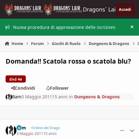
Vai al contenuto
Dragons´ Lair
Accedi
Nuova procedura di approvazione delle iscrizioni
Nas
Home
Forum
Giochi di Ruolo
Dungeons & Dragons
Domanda!! Scatola rossa o scatola blu?
dnd 4e
Condividi
Follower
Bam
3 Maggio 2011
15 anni
in
Dungeons & Dragons
Bam
comment_
Stati
Ordine del Drago
3 Maggio 2011
15 anni