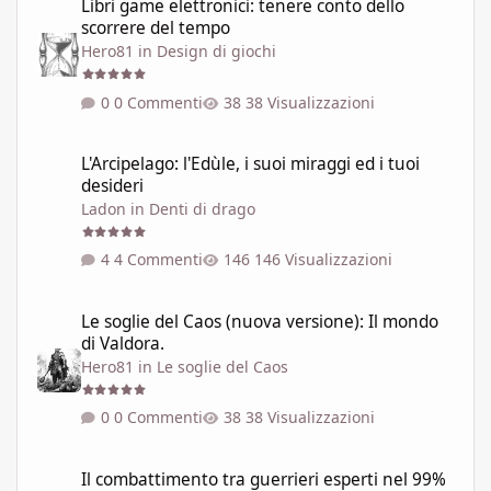
Libri game elettronici: tenere conto dello
scorrere del tempo
Hero81
in
Design di giochi
0 Commenti
38 Visualizzazioni
L'Arcipelago: l'Edùle, i suoi miraggi ed i tuoi desideri
L'Arcipelago: l'Edùle, i suoi miraggi ed i tuoi
desideri
Ladon
in
Denti di drago
4 Commenti
146 Visualizzazioni
Le soglie del Caos (nuova versione): Il mondo di Valdora.
Le soglie del Caos (nuova versione): Il mondo
di Valdora.
Hero81
in
Le soglie del Caos
0 Commenti
38 Visualizzazioni
Il combattimento tra guerrieri esperti nel 99% dei GdR è una pi
Il combattimento tra guerrieri esperti nel 99%