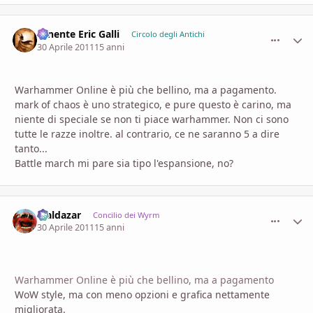
Tenente Eric Galli
comment_
Stati
Circolo degli Antichi
30 Aprile 2011
15 anni
Warhammer Online è più che bellino, ma a pagamento.
mark of chaos è uno strategico, e pure questo è carino, ma
niente di speciale se non ti piace warhammer. Non ci sono
tutte le razze inoltre. al contrario, ce ne saranno 5 a dire
tanto...
Battle march mi pare sia tipo l'espansione, no?
Maldazar
comment_
Stati
Concilio dei Wyrm
30 Aprile 2011
15 anni
Warhammer Online è più che bellino, ma a pagamento
WoW style, ma con meno opzioni e grafica nettamente
migliorata.