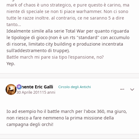
mark of chaos è uno strategico, e pure questo è carino, ma
niente di speciale se non ti piace warhammer. Non ci sono
tutte le razze inoltre. al contrario, ce ne saranno 5 a dire
tanto...
Idealmente simile alla serie Total War per quanto riguarda
le tipologie di gioco (non è un rts "standard" con accumulo
di risorse, limitato city building e produzione incentrata
sull'addestramento di truppe).
Battle march mi pare sia tipo l'espansione, no?
Yep.
Tenente Eric Galli
comment_
Stati
Circolo degli Antichi
30 Aprile 2011
15 anni
Io ad esempio ho il battle march per l'xbox 360, ma giuro,
non riesco a fare nemmeno la prima missione della
campagna degli orchi!