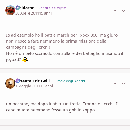
Maldazar
comment_
Stati
Concilio dei Wyrm
30 Aprile 2011
15 anni
Io ad esempio ho il battle march per l'xbox 360, ma giuro,
non riesco a fare nemmeno la prima missione della
campagna degli orchi!
Non è un pelo scomodo controllare dei battaglioni usando il
joypad?
Tenente Eric Galli
comment_
Stati
Circolo degli Antichi
1 Maggio 2011
15 anni
un pochino, ma dopo ti abitui in fretta. Tranne gli orchi. Il
capo muore nemmeno fosse un goblin zoppo...