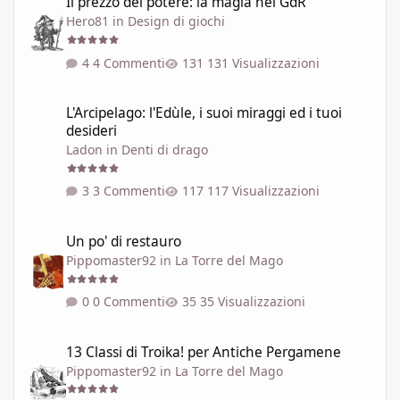
Il prezzo del potere: la magia nei GdR
Hero81
in
Design di giochi
4 Commenti
131 Visualizzazioni
L'Arcipelago: l'Edùle, i suoi miraggi ed i tuoi desideri
L'Arcipelago: l'Edùle, i suoi miraggi ed i tuoi
desideri
Ladon
in
Denti di drago
3 Commenti
117 Visualizzazioni
Un po' di restauro
Un po' di restauro
Pippomaster92
in
La Torre del Mago
0 Commenti
35 Visualizzazioni
13 Classi di Troika! per Antiche Pergamene
13 Classi di Troika! per Antiche Pergamene
Pippomaster92
in
La Torre del Mago