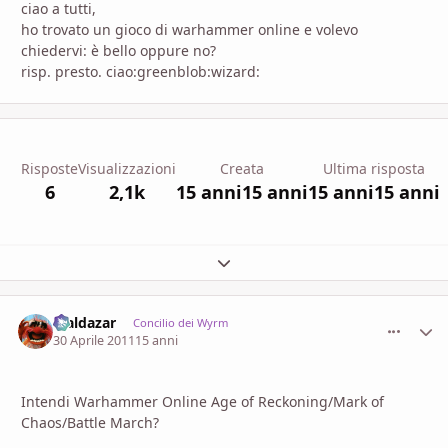
ciao a tutti,
ho trovato un gioco di warhammer online e volevo
chiedervi: è bello oppure no?
risp. presto. ciao:greenblob:wizard:
Risposte
Visualizzazioni
Creata
Ultima risposta
6
2,1k
15 anni
15 anni
15 anni
15 anni
Espandi panoramica del topic
Maldazar
comment_
Stati
Concilio dei Wyrm
30 Aprile 2011
15 anni
Intendi Warhammer Online Age of Reckoning/Mark of
Chaos/Battle March?