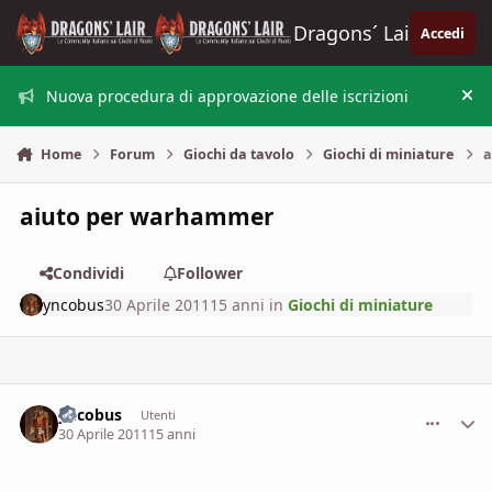
Vai al contenuto
Dragons´ Lair
Accedi
Nuova procedura di approvazione delle iscrizioni
Nas
Home
Forum
Giochi da tavolo
Giochi di miniature
a
aiuto per warhammer
Condividi
Follower
yncobus
30 Aprile 2011
15 anni
in
Giochi di miniature
yncobus
comment_
Stati
Utenti
30 Aprile 2011
15 anni