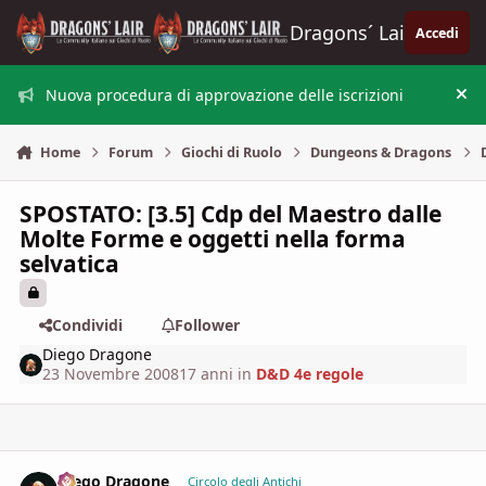
Vai al contenuto
Dragons´ Lair
Accedi
Nuova procedura di approvazione delle iscrizioni
Nas
Home
Forum
Giochi di Ruolo
Dungeons & Dragons
SPOSTATO: [3.5] Cdp del Maestro dalle
Molte Forme e oggetti nella forma
selvatica
Condividi
Follower
Diego Dragone
23 Novembre 2008
17 anni
in
D&D 4e regole
Diego Dragone
comment_
Stati
Circolo degli Antichi