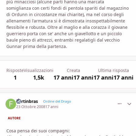
più minacciosi (alcune parti hanno una marcata
somiglianza con certi fondi di pentola spariti dal magazzino
di Ordunn in circostanze mai chiarite), ma nel corso degli
allenamenti l'armatura si è dimostrata insospettabilmente
flessibile e robusta. Oltre al maglio e alla corazza il giovane
guerriero porta con se' anche un giavellotto e un piccolo
baule pieno di attrezzi, entrambi regalatigli dal vecchio
Gunnar prima della partenza.
Risposte
Visualizzazioni
Creata
Ultima risposta
1
1,5k
17 anni
17 anni
17 anni
17 anni
Fortinbras
comment_
Stati
Ordine del Drago
23 Ottobre 2008
17 anni
AUTORE
Cosa pensa dei suoi compagni: