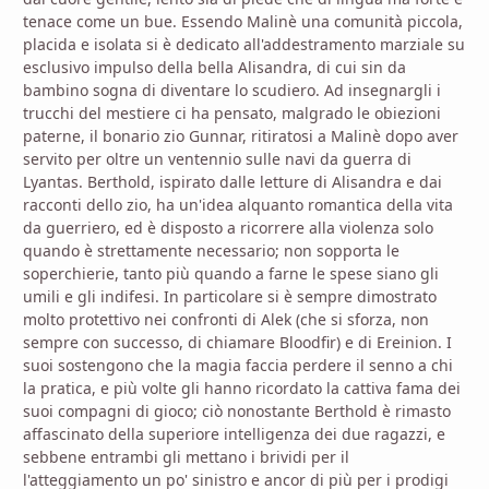
tenace come un bue. Essendo Malinè una comunità piccola,
placida e isolata si è dedicato all'addestramento marziale su
esclusivo impulso della bella Alisandra, di cui sin da
bambino sogna di diventare lo scudiero. Ad insegnargli i
trucchi del mestiere ci ha pensato, malgrado le obiezioni
paterne, il bonario zio Gunnar, ritiratosi a Malinè dopo aver
servito per oltre un ventennio sulle navi da guerra di
Lyantas. Berthold, ispirato dalle letture di Alisandra e dai
racconti dello zio, ha un'idea alquanto romantica della vita
da guerriero, ed è disposto a ricorrere alla violenza solo
quando è strettamente necessario; non sopporta le
soperchierie, tanto più quando a farne le spese siano gli
umili e gli indifesi. In particolare si è sempre dimostrato
molto protettivo nei confronti di Alek (che si sforza, non
sempre con successo, di chiamare Bloodfir) e di Ereinion. I
suoi sostengono che la magia faccia perdere il senno a chi
la pratica, e più volte gli hanno ricordato la cattiva fama dei
suoi compagni di gioco; ciò nonostante Berthold è rimasto
affascinato della superiore intelligenza dei due ragazzi, e
sebbene entrambi gli mettano i brividi per il
l'atteggiamento un po' sinistro e ancor di più per i prodigi