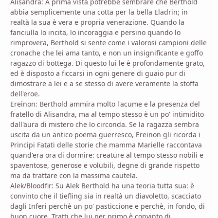
Alisandra: A prima vista potrebbe sembrare che Berthold
abbia semplicemente una cotta per la bella Eladrin; in
realtà la sua è vera e propria venerazione. Quando la
fanciulla lo incita, lo incoraggia e persino quando lo
rimprovera, Berthold si sente come i valorosi campioni delle
cronache che lei ama tanto, e non un insignificante e goffo
ragazzo di bottega. Di questo lui le è profondamente grato,
ed è disposto a ficcarsi in ogni genere di guaio pur di
dimostrare a lei e a se stesso di avere veramente la stoffa
dell'eroe.
Ereinon: Berthold ammira molto l'acume e la presenza del
fratello di Alisandra, ma al tempo stesso è un po' intimidito
dall'aura di mistero che lo circonda. Se la ragazza sembra
uscita da un antico poema guerresco, Ereinon gli ricorda i
Principi Fatati delle storie che mamma Marielle raccontava
quand'era ora di dormire: creature al tempo stesso nobili e
spaventose, generose e volubili, degne di grande rispetto
ma da trattare con la massima cautela.
Alek/Bloodfir: Su Alek Berthold ha una teoria tutta sua: è
convinto che il tiefling sia in realtà un diavoletto, scacciato
dagli Inferi perchè un po' pasticcione e perchè, in fondo, di
buon cuore. Tratti che lui per primo è convinto di