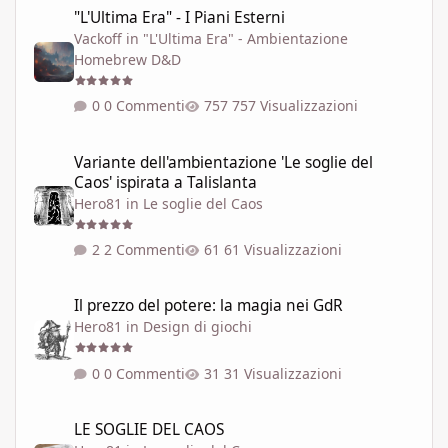
"L'Ultima Era" - I Piani Esterni
Vackoff
in
"L'Ultima Era" - Ambientazione
Homebrew D&D
0 Commenti
757 Visualizzazioni
Variante dell'ambientazione 'Le soglie del Caos' ispirata a Talisla
Variante dell'ambientazione 'Le soglie del
Caos' ispirata a Talislanta
Hero81
in
Le soglie del Caos
2 Commenti
61 Visualizzazioni
Il prezzo del potere: la magia nei GdR
Il prezzo del potere: la magia nei GdR
Hero81
in
Design di giochi
0 Commenti
31 Visualizzazioni
LE SOGLIE DEL CAOS
LE SOGLIE DEL CAOS