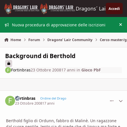
Vai al contenuto
Dragons´ Lair
Accedi
Nuova procedura di approvazione delle iscrizioni
Nas
Home
Forum
Dragons’ Lair Community
Cerco master/g
Background di Berthold
Fortinbras
23 Ottobre 2008
17 anni
in
Gioco PbF
Fortinbras
comment_
Stati
Ordine del Drago
23 Ottobre 2008
17 anni
Berthold figlio di Ordunn, fabbro di Malinè. Un ragazzone
dal cuore gentile, lento sia di piede che di lingua ma forte e