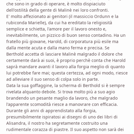
che sono in grado di operare, è molto dispiaciuto
dell'ostilità della gente di Malinè nei loro confronti.
E' molto affezionato ai genitori (il massiccio Ordunn e la
rubiconda Marielle), da cui ha ereditato la religiosità
semplice e schietta, l'amore per il lavoro onesto e,
inevitabilmente, un pizzico di buon senso contadino. Ha un
fratello più giovane, Harold, di corporatura più esile ma
dalla mente acuta e dalla mano ferma e precisa. Se
Berthold accetta di lasciare Malinè malgrado il dolore che
certamente darà ai suoi, è proprio perchè conta che Harold
saprà mandare avanti il lavoro alla forgia meglio di quanto
lui potrebbe fare mai; questa certezza, ad ogni modo, riesce
ad alleviare il suo senso di colpa solo in parte.
Data la sua goffaggine, la scherma di Berthold si è sempre
rivelata alquanto debole. Si trova molto più a suo agio
brandendo un pesante maglio da lavoro, che malgrado
l'apparente scomodità riesce a manovrare con efficacia.
Durante gli anni di apprendistato alla forgia,
presumibilmente ispiratosi ai disegni di uno dei libri di
Alisandra, il nostro ha segretamente costruito una
rudimentale corazza di piastre. Il suo aspetto non sarà dei