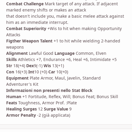
Combat Challenge
Mark target of any attack. If adjacent
marked enemy shifts or makes an attack
that doesn't include you, make a basic melee attack against
him as an immediate interrupt.
Combat Superiority
+Wis to hit when making Opportunity
Attacks
Figther Weapon Talent
+1 to hit while wielding 2-handed
weapons
Alignment
Lawful Good
Language
Common, Elven
Skills
Athletics +7, Endurance +6, Heal +6, Intimidate +5
Str
18(+4)
Dex
9(-1)
Wis
13(+1)
Con
16(+3)
Int
10 (+0)
Car
10(+0)
Equipment
Plate Armor, Maul, Javelin, Standard
Adventurer's Kit
Informazioni non presenti nello Stat Block
Human
+1 Fortitude, Reflex, Will; Bonus Feat; Bonus Skill
Feats
Toughness, Armor Prof. :Plate
Healing Surges
12
Surge Value
9
Armor Penalty
-2 (già applicata)