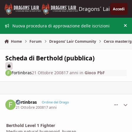
Vai al contenuto
Dragons´ Lair
Accedi
Nuova procedura di approvazione delle iscrizioni
Nas
Home
Forum
Dragons’ Lair Community
Cerco master/g
Scheda di Berthold (pubblica)
Fortinbras
21 Ottobre 2008
17 anni
in
Gioco PbF
Fortinbras
comment_
Stati
Ordine del Drago
21 Ottobre 2008
17 anni
Berthold
Level 1 Fighter
Medium natural humanoid, human