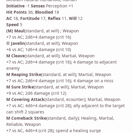
Initiative
-1
Senses
Perception +1
Hit Points
36;
Bloodied
18
AC
18,
Fortitude
17,
Reflex
11,
Will
12
Speed
5
(M) Maul
(standard, at will) ; Weapon
+7 vs AC; 2d6+4 damage (crit 16)
® Javelin
(standard, at will); Weapon
+6 vs AC; 1d6+4 damage (crit 10)
M Cleave
(standard, at will); Martial, Weapon
+7 vs AC; 2d6+4 damage (crit 16); 4 damage to adjacent
enemy
M Reaping Strike
(standard, at will); Martial, Weapon
+7 vs AC; 2d6+4 damage (crit 16); 4 damage on a miss
M Sure Strike
(standard, at will); Martial, Weapon
+9 vs AC; 2d6 damage (crit 12)
M Covering Attack
(standard, ecounter); Martial, Weapon
+7 vs AC; 4d6+4 damage (crit 28); ally adjacent to the target
can shift 2 squares
M Comeback Strike
(standard, daily); Healing, Martial,
Reliable, Weapon
+7 vs AC, 4d6+4 (crit 28); spend a healing surge