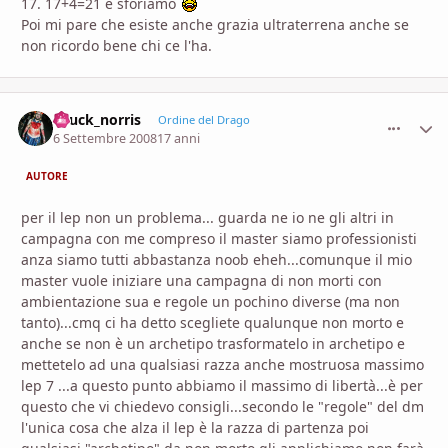
17. 17+4=21 e sforiamo
Poi mi pare che esiste anche grazia ultraterrena anche se
non ricordo bene chi ce l'ha.
chuck_norris
comment_
Stati
Ordine del Drago
6 Settembre 2008
17 anni
AUTORE
per il lep non un problema... guarda ne io ne gli altri in
campagna con me compreso il master siamo professionisti
anza siamo tutti abbastanza noob eheh...comunque il mio
master vuole iniziare una campagna di non morti con
ambientazione sua e regole un pochino diverse (ma non
tanto)...cmq ci ha detto scegliete qualunque non morto e
anche se non è un archetipo trasformatelo in archetipo e
mettetelo ad una qualsiasi razza anche mostruosa massimo
lep 7 ...a questo punto abbiamo il massimo di libertà...è per
questo che vi chiedevo consigli...secondo le "regole" del dm
l'unica cosa che alza il lep è la razza di partenza poi