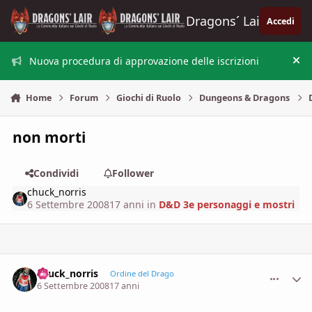
Vai al contenuto
Dragons´ Lair
Accedi
Nuova procedura di approvazione delle iscrizioni
Nas
Home
Forum
Giochi di Ruolo
Dungeons & Dragons
non morti
Condividi
Follower
chuck_norris
6 Settembre 2008
17 anni
in
D&D 3e personaggi e mostri
chuck_norris
comment_
Stati
Ordine del Drago
6 Settembre 2008
17 anni