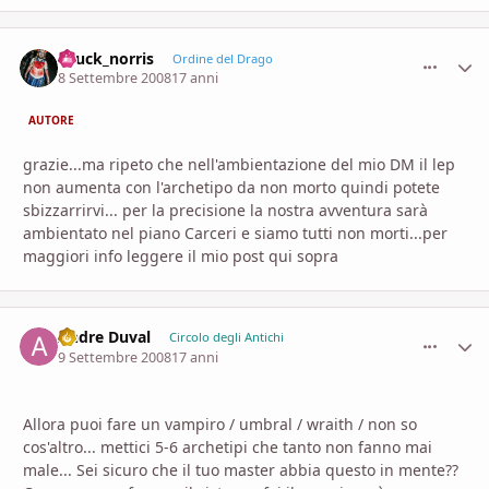
chuck_norris
comment_
Stati
Ordine del Drago
8 Settembre 2008
17 anni
AUTORE
grazie...ma ripeto che nell'ambientazione del mio DM il lep
non aumenta con l'archetipo da non morto quindi potete
sbizzarrirvi... per la precisione la nostra avventura sarà
ambientato nel piano Carceri e siamo tutti non morti...per
maggiori info leggere il mio post qui sopra
Andre Duval
comment_
Stati
Circolo degli Antichi
9 Settembre 2008
17 anni
Allora puoi fare un vampiro / umbral / wraith / non so
cos'altro... mettici 5-6 archetipi che tanto non fanno mai
male... Sei sicuro che il tuo master abbia questo in mente??