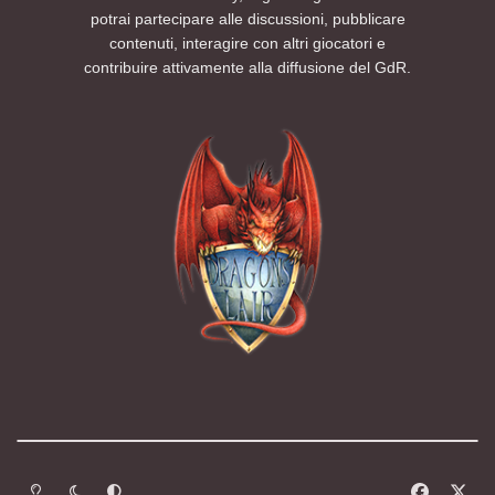
potrai partecipare alle discussioni, pubblicare
contenuti, interagire con altri giocatori e
contribuire attivamente alla diffusione del GdR.
Modalità chiara
Modalità scura
Segui la preferenza del sistema
f
x