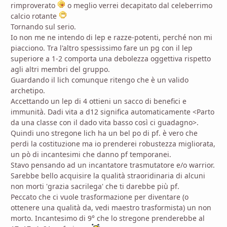
rimproverato
o meglio verrei decapitato dal celeberrimo
calcio rotante
Tornando sul serio.
Io non me ne intendo di lep e razze-potenti, perché non mi
piacciono. Tra l'altro spessissimo fare un pg con il lep
superiore a 1-2 comporta una debolezza oggettiva rispetto
agli altri membri del gruppo.
Guardando il lich comunque ritengo che è un valido
archetipo.
Accettando un lep di 4 ottieni un sacco di benefici e
immunità. Dadi vita a d12 significa automaticamente <Parto
da una classe con il dado vita basso così ci guadagno>.
Quindi uno stregone lich ha un bel po di pf. è vero che
perdi la costituzione ma io prenderei robustezza migliorata,
un pò di incantesimi che danno pf temporanei.
Stavo pensando ad un incantatore trasmutatore e/o warrior.
Sarebbe bello acquisire la qualità straoridinaria di alcuni
non morti 'grazia sacrilega' che ti darebbe più pf.
Peccato che ci vuole trasformazione per diventare (o
ottenere una qualità da, vedi maestro trasformista) un non
morto. Incantesimo di 9° che lo stregone prenderebbe al