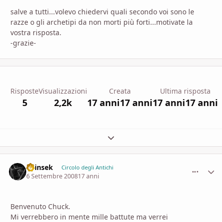
salve a tutti...volevo chiedervi quali secondo voi sono le
razze o gli archetipi da non morti più forti...motivate la
vostra risposta.
-grazie-
Risposte
Visualizzazioni
Creata
Ultima risposta
5
2,2k
17 anni
17 anni
17 anni
17 anni
Espandi panoramica del topic
Shinsek
comment_
Stati
Circolo degli Antichi
6 Settembre 2008
17 anni
Benvenuto Chuck.
Mi verrebbero in mente mille battute ma verrei