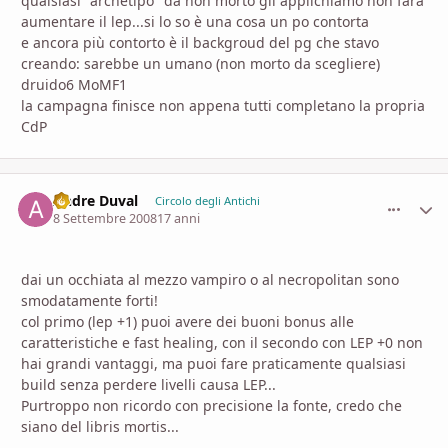
qualsiasi "archetipo" da non morto gli applichiamo non farà
aumentare il lep...si lo so è una cosa un po contorta
e ancora più contorto è il backgroud del pg che stavo
creando: sarebbe un umano (non morto da scegliere)
druido6 MoMF1
la campagna finisce non appena tutti completano la propria
CdP
Andre Duval
comment_
Stati
Circolo degli Antichi
8 Settembre 2008
17 anni
dai un occhiata al mezzo vampiro o al necropolitan sono
smodatamente forti!
col primo (lep +1) puoi avere dei buoni bonus alle
caratteristiche e fast healing, con il secondo con LEP +0 non
hai grandi vantaggi, ma puoi fare praticamente qualsiasi
build senza perdere livelli causa LEP...
Purtroppo non ricordo con precisione la fonte, credo che
siano del libris mortis...