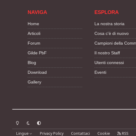
NAVIGA
ESPLORA
Home
La nostra storia
Articoli
Cosa c'è di nuovo
Forum
Campioni della Comm
Gilde PbF
Il nostro Staff
Blog
Utenti connessi
Download
Eventi
Gallery
Modalità chiara
Modalità scura
Segui la preferenza del sistema
Lingue
Privacy Policy
Contattaci
Cookie
RSS