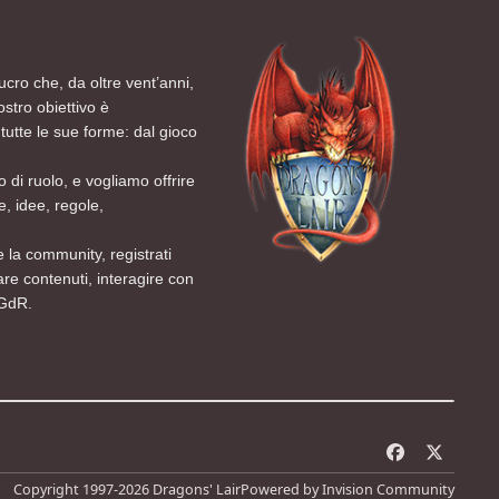
ucro che, da oltre vent’anni,
ostro obiettivo è
tutte le sue forme: dal gioco
 di ruolo, e vogliamo offrire
, idee, regole,
 la community, registrati
are contenuti, interagire con
 GdR.
f
x
a
Copyright 1997-2026 Dragons' Lair
Powered by
Invision Community