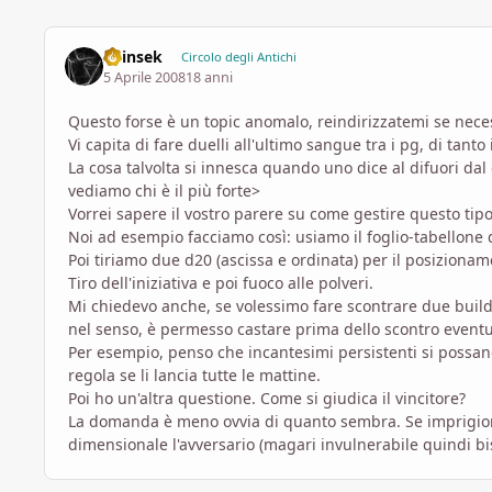
Shinsek
Circolo degli Antichi
5 Aprile 2008
18 anni
Questo forse è un topic anomalo, reindirizzatemi se nece
Vi capita di fare duelli all'ultimo sangue tra i pg, di tanto 
La cosa talvolta si innesca quando uno dice al difuori da
vediamo chi è il più forte>
Vorrei sapere il vostro parere su come gestire questo tipo d
Noi ad esempio facciamo così: usiamo il foglio-tabellone
Poi tiriamo due d20 (ascissa e ordinata) per il posizionam
Tiro dell'iniziativa e poi fuoco alle polveri.
Mi chiedevo anche, se volessimo fare scontrare due buil
nel senso, è permesso castare prima dello scontro eventua
Per esempio, penso che incantesimi persistenti si possan
regola se li lancia tutte le mattine.
Poi ho un'altra questione. Come si giudica il vincitore?
La domanda è meno ovvia di quanto sembra. Se imprigioni
dimensionale l'avversario (magari invulnerabile quindi bi