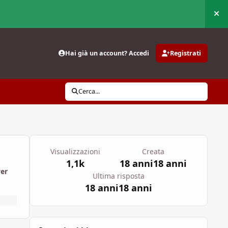
Nas
Hai già un account? Accedi
Registrati
Cerca...
Visualizzazioni
Creata
1,1k
18 anni
18 anni
wer
Ultima risposta
18 anni
18 anni