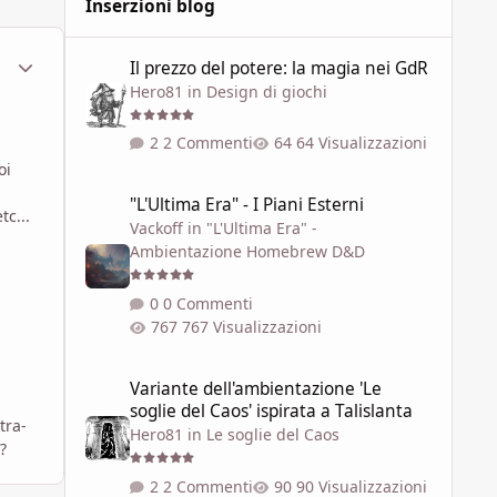
Inserzioni blog
Il prezzo del potere: la magia nei GdR
ment_450108
Statistiche Autore
Il prezzo del potere: la magia nei GdR
Hero81
in
Design di giochi
2 Commenti
64 Visualizzazioni
oi
"L'Ultima Era" - I Piani Esterni
"L'Ultima Era" - I Piani Esterni
tc...
Vackoff
in
"L'Ultima Era" -
Ambientazione Homebrew D&D
0 Commenti
767 Visualizzazioni
Variante dell'ambientazione 'Le soglie del Caos' ispirata a 
Variante dell'ambientazione 'Le
soglie del Caos' ispirata a Talislanta
tra-
Hero81
in
Le soglie del Caos
?
2 Commenti
90 Visualizzazioni