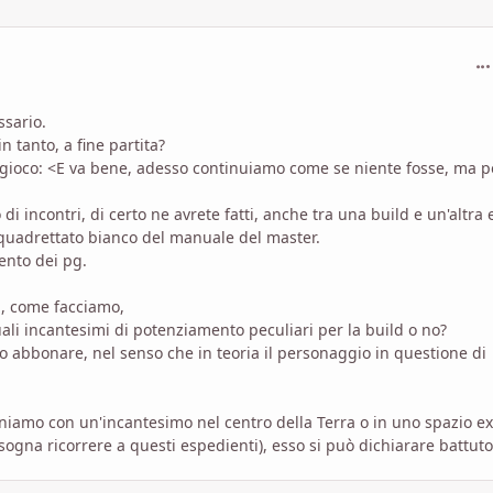
com
ssario.
in tanto, a fine partita?
l gioco: <E va bene, adesso continuiamo come se niente fosse, ma p
i incontri, di certo ne avrete fatti, anche tra una build e un'altra e
 quadrettato bianco del manuale del master.
ento dei pg.
d, come facciamo,
li incantesimi di potenziamento peculiari per la build o no?
o abbonare, nel senso che in teoria il personaggio in questione di
amo con un'incantesimo nel centro della Terra o in uno spazio ex
sogna ricorrere a questi espedienti), esso si può dichiarare battuto