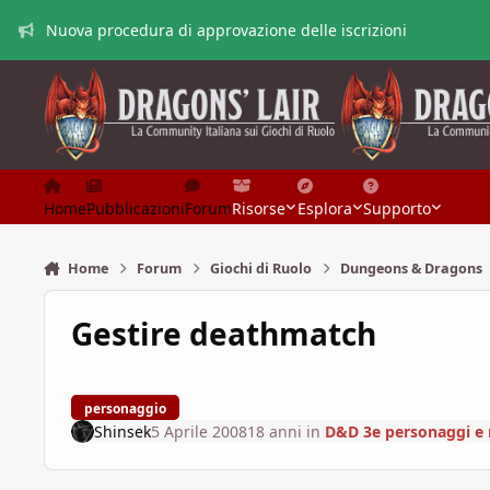
Vai al contenuto
Nuova procedura di approvazione delle iscrizioni
Home
Pubblicazioni
Forum
Risorse
Esplora
Supporto
Home
Forum
Giochi di Ruolo
Dungeons & Dragons
Gestire deathmatch
personaggio
Shinsek
5 Aprile 2008
18 anni
in
D&D 3e personaggi e 