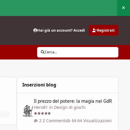
Nas
Hai già un account? Accedi
Registrati
Cerca...
Inserzioni blog
Il prezzo del potere: la magia nei GdR
Il prezzo del potere: la magia nei GdR
Hero81
in
Design di giochi
2 Commenti
64 Visualizzazioni