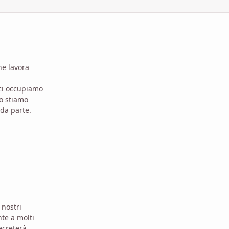
he lavora
 ci occupiamo
do stiamo
 da parte.
 nostri
nte a molti
decreterà