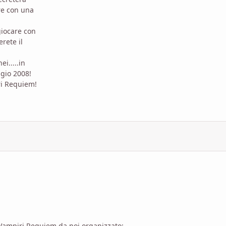
ire con una
giocare con
erete il
i.....in
gio 2008!
ri Requiem!
 di Vampiri Requiem da noi organizzato: