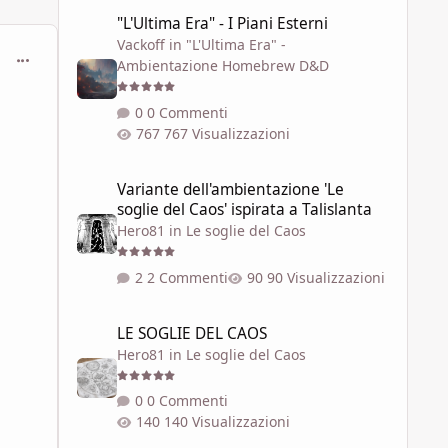
"L'Ultima Era" - I Piani Esterni
"L'Ultima Era" - I Piani Esterni
Vackoff
in
"L'Ultima Era" -
comment_449805
Ambientazione Homebrew D&D
0 Commenti
767 Visualizzazioni
Variante dell'ambientazione 'Le soglie del Caos' ispirata a 
Variante dell'ambientazione 'Le
soglie del Caos' ispirata a Talislanta
Hero81
in
Le soglie del Caos
2 Commenti
90 Visualizzazioni
LE SOGLIE DEL CAOS
LE SOGLIE DEL CAOS
Hero81
in
Le soglie del Caos
0 Commenti
140 Visualizzazioni