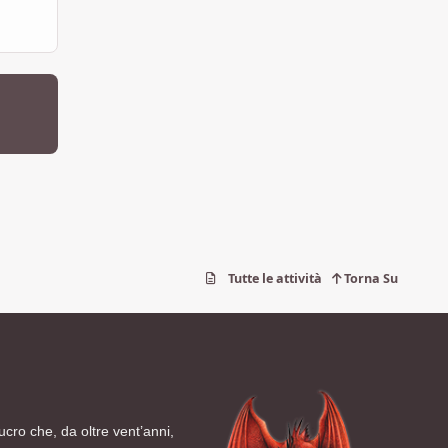
Tutte le attività
Torna Su
ucro che, da oltre vent’anni,