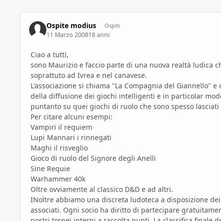
Ospite modius
Ospiti
11 Marzo 2008
18 anni
Ciao a tutti,
sono Maurizio e faccio parte di una nuova realtà ludica c
soprattuto ad Ivrea e nel canavese.
L'associazione si chiama "La Compagnia del Giannello" e
della diffusione dei giochi intelligenti e in particolar mo
puntanto su quei giochi di ruolo che sono spesso lasciati
Per citare alcuni esempi:
Vampiri il requiem
Lupi Mannari i rinnegati
Maghi il risveglio
Gioco di ruolo del Signore degli Anelli
Sine Requie
Warhammer 40k
Oltre ovviamente al classico D&D e ad altri.
INoltre abbiamo una discreta ludoteca a disposizione dei
associati. Ogni socio ha diritto di partecipare gratuitame
nostri tornei interni a raccolta punti. La classifica finale 