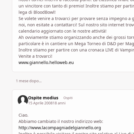
un vincitore con tanto di premio! Inoltre stiamo per part
lega di BloodBowl!
Se volete venire a trovarci per provare senza impegno a 
noi, non esitate a contattarci! Sul nostro sito internet trov
calendario aggiornato con le nostre attività!
Ah ovviamente stiamo organizzando anche dei grossi torne
particolare è in cantiere un Mega Torneo di D&D per Mag
Inoltre stiamo per partire con una cronaca LIVE di Vampi
Venite a trovarci!
www.giannello.helloweb.eu
1 mese dopo...
Ospite modius
Ospiti
15 Aprile 2008
18 anni
Ciao.
Abbiamo cambiato il nostro indirizzo web:
http://www.lacompagniadelgiannello.org
Inoltre è possibile visitare il nostro sito relativo al Live