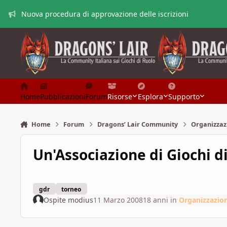
Vai al contenuto
Nuova procedura di approvazione delle iscrizioni
Home
Pubblicazioni
Forum
Risorse
Esplora
Supporto
Home
Forum
Dragons’ Lair Community
Organizzaz
Un'Associazione di Giochi di
gdr
torneo
Ospite modius
11 Marzo 2008
18 anni
in
Organizzazion