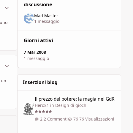
discussione
ment_449764
Statistiche Autore
Mad Master
1 messaggio
cuno
Giorni attivi
7 Mar 2008
1 messaggio
ment_449769
Statistiche Autore
, un
Inserzioni blog
Il prezzo del potere: la magia nei GdR
Il prezzo del potere: la magia nei GdR
Hero81
in
Design di giochi
2 Commenti
76 Visualizzazioni
"L'Ultima Era" - I Piani Esterni