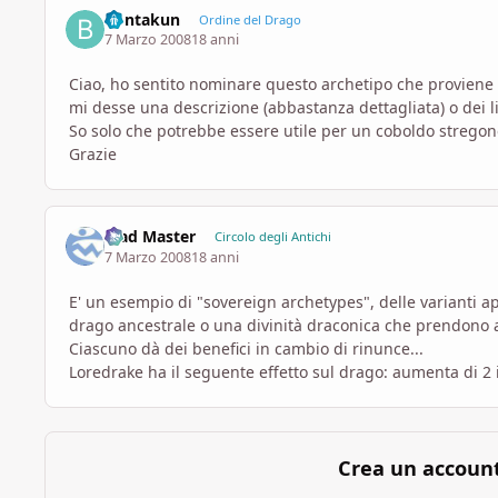
bontakun
Ordine del Drago
7 Marzo 2008
18 anni
Ciao, ho sentito nominare questo archetipo che proviene
mi desse una descrizione (abbastanza dettagliata) o dei 
So solo che potrebbe essere utile per un coboldo stregone
Grazie
Mad Master
Circolo degli Antichi
7 Marzo 2008
18 anni
E' un esempio di "sovereign archetypes", delle varianti a
drago ancestrale o una divinità draconica che prendono 
Ciascuno dà dei benefici in cambio di rinunce...
Loredrake ha il seguente effetto sul drago: aumenta di 2 il
Crea un accoun