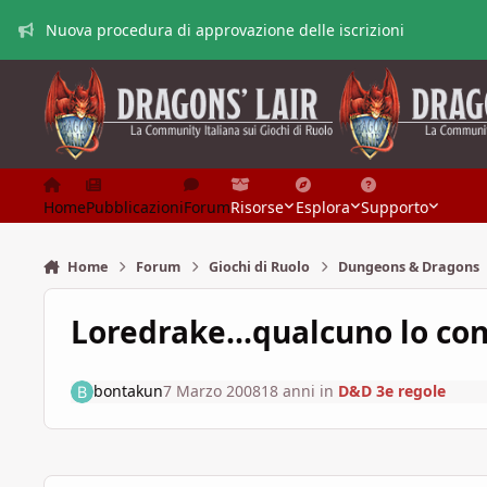
Vai al contenuto
Nuova procedura di approvazione delle iscrizioni
Home
Pubblicazioni
Forum
Risorse
Esplora
Supporto
Home
Forum
Giochi di Ruolo
Dungeons & Dragons
Loredrake...qualcuno lo co
bontakun
7 Marzo 2008
18 anni
in
D&D 3e regole