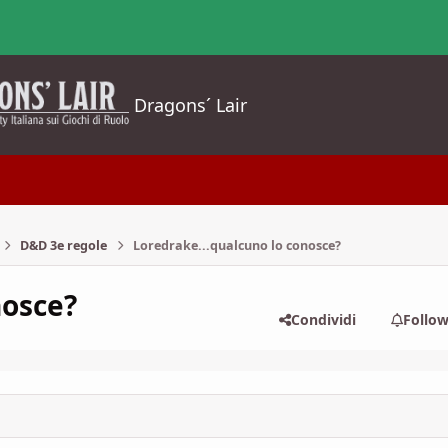
Dragons´ Lair
D&D 3e regole
Loredrake...qualcuno lo conosce?
nosce?
Condividi
Follo