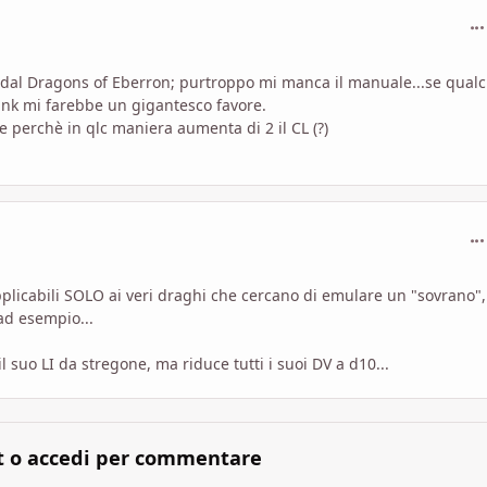
com
 dal Dragons of Eberron; purtroppo mi manca il manuale...se qual
link mi farebbe un gigantesco favore.
 perchè in qlc maniera aumenta di 2 il CL (?)
com
pplicabili SOLO ai veri draghi che cercano di emulare un "sovrano"
ad esempio...
 suo LI da stregone, ma riduce tutti i suoi DV a d10...
t o accedi per commentare