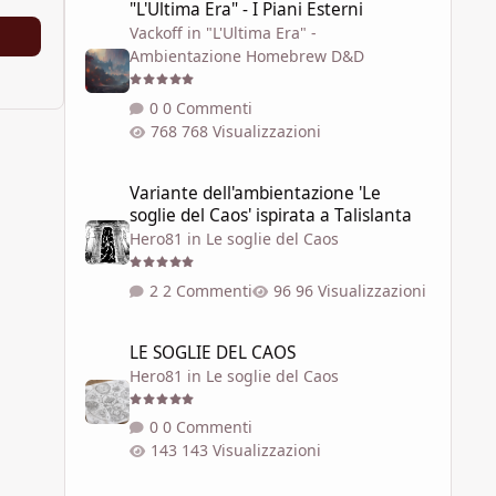
"L'Ultima Era" - I Piani Esterni
Vackoff
in
"L'Ultima Era" -
Ambientazione Homebrew D&D
0 Commenti
768 Visualizzazioni
Variante dell'ambientazione 'Le soglie del Caos' ispirata a 
Variante dell'ambientazione 'Le
soglie del Caos' ispirata a Talislanta
Hero81
in
Le soglie del Caos
2 Commenti
96 Visualizzazioni
LE SOGLIE DEL CAOS
LE SOGLIE DEL CAOS
Hero81
in
Le soglie del Caos
0 Commenti
143 Visualizzazioni
SEI REALTÀ DELLA RETE DELLE SOGLIE