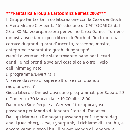
***Fantasika Group a Cartoomics Games 2008***
Il Gruppo Fantasika in collaborazione con la Casa dei Giochi
e Fiera Milano City per la 15° edizione di CARTOOMICS dal
28 al 30 Marzo organizzerà per voi nell'area Games, Tornei e
dimostrativi e tanto gioco libero di Giochi di Ruolo, in una
cornice di grandi giorni d' incontri, rassegne, mostre,
anteprime e sopratutto giochi di ogni tipo!
Neofiti o Veterani che siate troverete pane per i vostri
denti...e noi pronti a svelarvi cosa si cela oltre il velo
dell'inimmaginato!
Il programma?Divertirsi!!
Vi serve davvero di sapere altro, se non quando
raggiungerci!?
Gioco Libero e Dimostrativi sono programmati per Sabato 29
e Domenica 30 Marzo dalle 10.00 alle 18.00.
Dal nuovo Sine Requie al Werewolf the apocalypse
passando per Mondo di tenebra Storie di Fantasmi!
Da Lupi Mannari i Rinnegati passando per Il signore degli
anelli (Decipher), Girsa, Cyberpunk, Il richiamo di Cthulhu, e
ancora Vampiri secoli bui, il nuovo Mondo di Tenebra, e