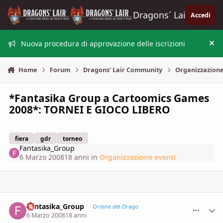
Vai al contenuto
Dragons´ Lair
Accedi
Nuova procedura di approvazione delle iscrizioni
Nas
Home
Forum
Dragons’ Lair Community
Organizzazione
*Fantasika Group a Cartoomics Games
2008*: TORNEI E GIOCO LIBERO
fiera
gdr
torneo
Fantasika_Group
6 Marzo 2008
18 anni
in
Organizzazione eventi
Fantasika_Group
comment_
Stati
Ordine del Drago
6 Marzo 2008
18 anni