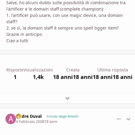
Salve, ho alcuni dubbi sulle possibilità di combinazione tra
l'artificer e le domain staff (complete champion):
1. l'artificer può usare, con use magic device, una domain
staff?
2. se si, la domain staff è sempre uno spell tigger item?
Grazie in anticipo
Ciao a tutti
Risposte
Visualizzazioni
Creata
Ultima risposta
1
1,4k
18 anni
18 anni
18 anni
18 anni
Espandi panoramica del topic
Andre Duval
comment_
Stati
Circolo degli Antichi
4 Febbraio 2008
18 anni