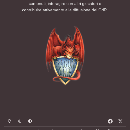
contenuti, interagire con altri giocatori e
contribuire attivamente alla diffusione del GdR.
Modalità chiara
Modalità scura
Segui la preferenza del sistema
f
x
a