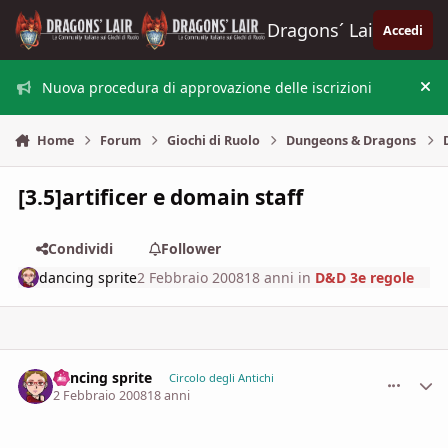
Vai al contenuto
Dragons´ Lair
Accedi
Nuova procedura di approvazione delle iscrizioni
Nas
Home
Forum
Giochi di Ruolo
Dungeons & Dragons
[3.5]artificer e domain staff
Condividi
Follower
dancing sprite
2 Febbraio 2008
18 anni
in
D&D 3e regole
dancing sprite
comment_
Stati
Circolo degli Antichi
2 Febbraio 2008
18 anni