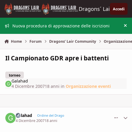
Vai al contenuto
Dragons´ Lair
Accedi
Nuova procedura di approvazione delle iscrizioni
Nas
Home
Forum
Dragons’ Lair Community
Organizzazione
Il Campionato GDR apre i battenti
torneo
Galahad
4 Dicembre 2007
18 anni
in
Organizzazione eventi
Galahad
comment_
Stati
Ordine del Drago
4 Dicembre 2007
18 anni