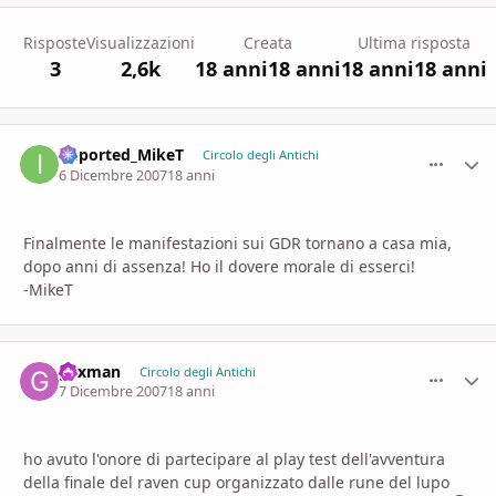
Risposte
Visualizzazioni
Creata
Ultima risposta
3
2,6k
18 anni
18 anni
18 anni
18 anni
imported_MikeT
comment_
Stati
Circolo degli Antichi
6 Dicembre 2007
18 anni
Finalmente le manifestazioni sui GDR tornano a casa mia,
dopo anni di assenza! Ho il dovere morale di esserci!
-MikeT
gexman
comment_
Stati
Circolo degli Antichi
7 Dicembre 2007
18 anni
ho avuto l'onore di partecipare al play test dell'avventura
della finale del raven cup organizzato dalle rune del lupo