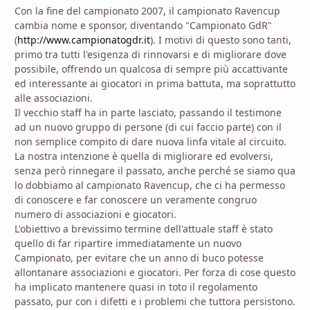
Con la fine del campionato 2007, il campionato Ravencup
cambia nome e sponsor, diventando "Campionato GdR"
(
http://www.campionatogdr.it
). I motivi di questo sono tanti,
primo tra tutti l'esigenza di rinnovarsi e di migliorare dove
possibile, offrendo un qualcosa di sempre più accattivante
ed interessante ai giocatori in prima battuta, ma soprattutto
alle associazioni.
Il vecchio staff ha in parte lasciato, passando il testimone
ad un nuovo gruppo di persone (di cui faccio parte) con il
non semplice compito di dare nuova linfa vitale al circuito.
La nostra intenzione è quella di migliorare ed evolversi,
senza però rinnegare il passato, anche perché se siamo qua
lo dobbiamo al campionato Ravencup, che ci ha permesso
di conoscere e far conoscere un veramente congruo
numero di associazioni e giocatori.
L'obiettivo a brevissimo termine dell'attuale staff è stato
quello di far ripartire immediatamente un nuovo
Campionato, per evitare che un anno di buco potesse
allontanare associazioni e giocatori. Per forza di cose questo
ha implicato mantenere quasi in toto il regolamento
passato, pur con i difetti e i problemi che tuttora persistono.