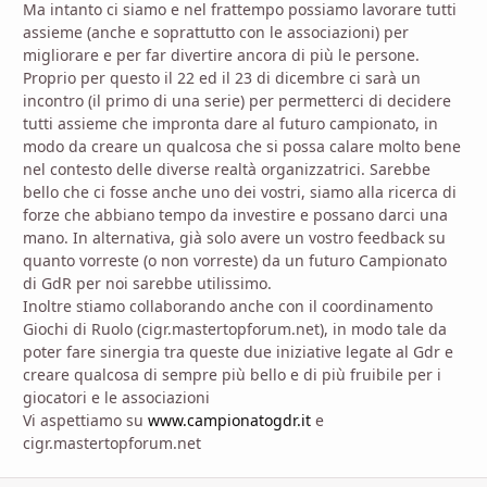
Ma intanto ci siamo e nel frattempo possiamo lavorare tutti
assieme (anche e soprattutto con le associazioni) per
migliorare e per far divertire ancora di più le persone.
Proprio per questo il 22 ed il 23 di dicembre ci sarà un
incontro (il primo di una serie) per permetterci di decidere
tutti assieme che impronta dare al futuro campionato, in
modo da creare un qualcosa che si possa calare molto bene
nel contesto delle diverse realtà organizzatrici. Sarebbe
bello che ci fosse anche uno dei vostri, siamo alla ricerca di
forze che abbiano tempo da investire e possano darci una
mano. In alternativa, già solo avere un vostro feedback su
quanto vorreste (o non vorreste) da un futuro Campionato
di GdR per noi sarebbe utilissimo.
Inoltre stiamo collaborando anche con il coordinamento
Giochi di Ruolo (cigr.mastertopforum.net), in modo tale da
poter fare sinergia tra queste due iniziative legate al Gdr e
creare qualcosa di sempre più bello e di più fruibile per i
giocatori e le associazioni
Vi aspettiamo su
www.campionatogdr.it
e
cigr.mastertopforum.net