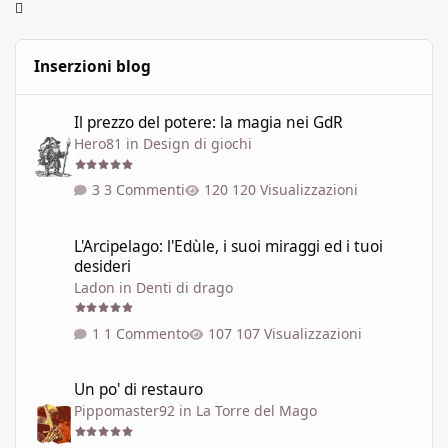
Inserzioni blog
Il prezzo del potere: la magia nei GdR
Il prezzo del potere: la magia nei GdR
Hero81
in
Design di giochi
3 Commenti
120 Visualizzazioni
L'Arcipelago: l'Edùle, i suoi miraggi ed i tuoi desideri
L'Arcipelago: l'Edùle, i suoi miraggi ed i tuoi
desideri
Ladon
in
Denti di drago
1 Commento
107 Visualizzazioni
Un po' di restauro
Un po' di restauro
Pippomaster92
in
La Torre del Mago