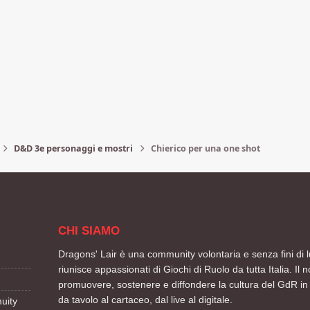
D&D 3e personaggi e mostri
Chierico per una one shot
CHI SIAMO
Dragons' Lair è una community volontaria e senza fini di l
riunisce appassionati di Giochi di Ruolo da tutta Italia. Il n
promuovere, sostenere e diffondere la cultura del GdR in 
da tavolo al cartaceo, dal live al digitale.
uity