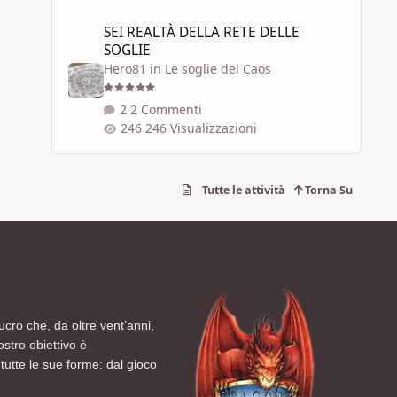
SEI REALTÀ DELLA RETE DELLE SOGLIE
SEI REALTÀ DELLA RETE DELLE
SOGLIE
Hero81
in
Le soglie del Caos
2 Commenti
246 Visualizzazioni
Tutte le attività
Torna Su
ucro che, da oltre vent’anni,
ostro obiettivo è
tutte le sue forme: dal gioco