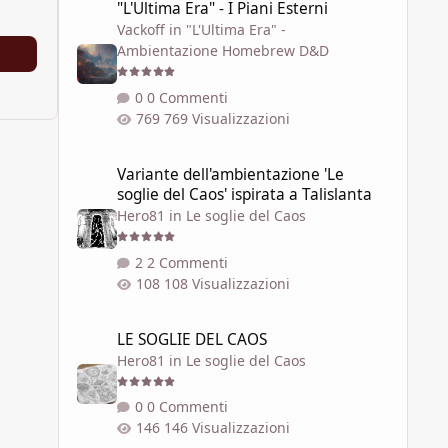
"L'Ultima Era" - I Piani Esterni
Vackoff
in
"L'Ultima Era" -
Ambientazione Homebrew D&D
0 Commenti
769 Visualizzazioni
Variante dell'ambientazione 'Le soglie del Caos' ispirata a 
Variante dell'ambientazione 'Le
soglie del Caos' ispirata a Talislanta
Hero81
in
Le soglie del Caos
2 Commenti
108 Visualizzazioni
LE SOGLIE DEL CAOS
LE SOGLIE DEL CAOS
Hero81
in
Le soglie del Caos
0 Commenti
146 Visualizzazioni