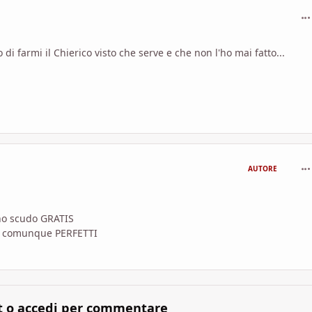
com
i farmi il Chierico visto che serve e che non l'ho mai fatto...
com
AUTORE
no scudo GRATIS
no comunque PERFETTI
t o accedi per commentare