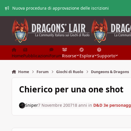
Vai al contenuto
Nuova procedura di approvazione delle iscrizioni
Home
Pubblicazioni
Forum
Risorse
Esplora
Supporto
Home
Forum
Giochi di Ruolo
Dungeons & Dragons
Chierico per una one shot
Sniper
7 Novembre 2007
18 anni
in
D&D 3e personaggi