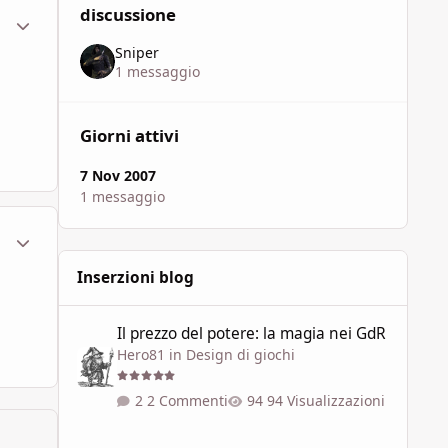
discussione
ment_448201
Statistiche Autore
Sniper
1 messaggio
Giorni attivi
7 Nov 2007
1 messaggio
ment_448202
Statistiche Autore
Inserzioni blog
Il prezzo del potere: la magia nei GdR
Il prezzo del potere: la magia nei GdR
Hero81
in
Design di giochi
2 Commenti
94 Visualizzazioni
"L'Ultima Era" - I Piani Esterni