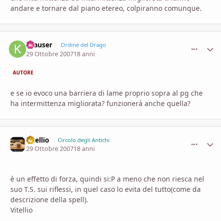
andare e tornare dal piano etereo, colpiranno comunque.
Krauser
comment_
Stati
Ordine del Drago
29 Ottobre 2007
18 anni
AUTORE
e se io evoco una barriera di lame proprio sopra al pg che
ha intermittenza migliorata? funzionerà anche quella?
vitellio
comment_
Stati
Circolo degli Antichi
29 Ottobre 2007
18 anni
è un effetto di forza, quindi si:P a meno che non riesca nel
suo T.S. sui riflessi, in quel caso lo evita del tutto(come da
descrizione della spell).
Vitellio