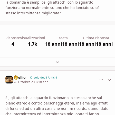
la domanda è semplice: gli attacchi con lo sguardo
funzionano normalmente su uno che ha lanciato su sè
stesso intermittenza migliorata?
Risposte
Visualizzazioni
Creata
Ultima risposta
4
1,7k
18 anni
18 anni
18 anni
18 anni
Espandi panoramica del topic
vitellio
comment_
Stati
Circolo degli Antichi
28 Ottobre 2007
18 anni
Si, gli attacchi a sguardo funzionano lo stesso anche sul
piano etereo e contro personaggi eterei, insieme agli effetti
di forza ed ad un altra cosa che non mi ricordo. quindi dato
che intermittenza ed intermittenza migliorata ti fanno