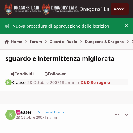
Vai al contenuto
Dragons´ Lair
Accedi
Nuova procedura di approvazione delle iscrizioni
Nas
Home
Forum
Giochi di Ruolo
Dungeons & Dragons
sguardo e intermittenza migliorata
Condividi
Follower
Krauser
28 Ottobre 2007
18 anni
in
D&D 3e regole
Krauser
comment_
Stati
Ordine del Drago
28 Ottobre 2007
18 anni