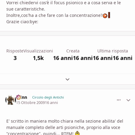
Vorrei chiedervi cos'è il focus psionico e a cosa serva e le
sue caratteristiche.
Inoltre,cos'ha a che fare con la concentrazione?
Grazie ciao:bye:
Risposte
Visualizzazioni
Creata
Ultima risposta
3
1,5k
16 anni
16 anni
16 anni
16 anni
Espandi panoramica del topic
Krinn
comment_
Stati
Circolo degli Antichi
15 Ottobre 2009
16 anni
E' scritto in maniera molto chiara nella sezione abilita' del
manuale completo delle arti psioniche, proprio alla voce
"concentrazione", quindi... RTFM!