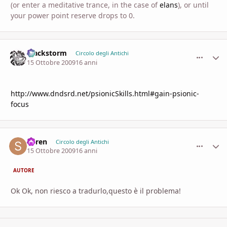
(or enter a meditative trance, in the case of
elans
), or until
your power point reserve drops to 0.
Blackstorm
comment_
Stati
Circolo degli Antichi
15 Ottobre 2009
16 anni
http://www.dndsrd.net/psionicSkills.html#gain-psionic-
focus
Soren
comment_
Stati
Circolo degli Antichi
15 Ottobre 2009
16 anni
AUTORE
Ok Ok, non riesco a tradurlo,questo è il problema!