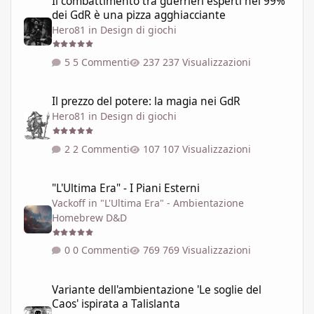
Il combattimento tra guerrieri esperti nel 99%
dei GdR è una pizza agghiacciante
Hero81
in
Design di giochi
5 Commenti
237 Visualizzazioni
Il prezzo del potere: la magia nei GdR
Il prezzo del potere: la magia nei GdR
Hero81
in
Design di giochi
2 Commenti
107 Visualizzazioni
"L'Ultima Era" - I Piani Esterni
"L'Ultima Era" - I Piani Esterni
Vackoff
in
"L'Ultima Era" - Ambientazione
Homebrew D&D
0 Commenti
769 Visualizzazioni
Variante dell'ambientazione 'Le soglie del Caos' ispirata a Talisla
Variante dell'ambientazione 'Le soglie del
Caos' ispirata a Talislanta