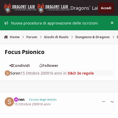
Vai al contenuto
Dragons´ Lair
Accedi
Nuova procedura di approvazione delle iscrizioni
Nas
Home
Forum
Giochi di Ruolo
Dungeons & Dragons
Focus Psionico
Condividi
Follower
Soren
15 Ottobre 2009
16 anni
in
D&D 3e regole
Soren
comment_
Stati
Circolo degli Antichi
15 Ottobre 2009
16 anni