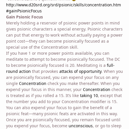
http://www.d20srd.org/srd/psionic/skills/concentration.htm
#gainPsionicFocus
Gain Psionic Focus
Merely holding a reservoir of psionic power points in mind
gives psionic characters a special energy. Psionic characters
can put that energy to work without actually paying a power
point cost—they can become psionically focused as a
special use of the Concentration skill.
If you have 1 or more power points available, you can
meditate to attempt to become psionically focused. The DC
to become psionically focused is 20. Meditating is a
full-
round action
that provokes
attacks of opportunity
. When you
are psionically focused, you can expend your focus on any
single
Concentration
check you make thereafter. When you
expend your focus in this manner, your
Concentration
check
is treated as if you rolled a 15. It’s like
taking 10
, except that
the number you add to your Concentration modifier is 15.
You can also expend your focus to gain the benefit of a
psionic feat—many psionic feats are activated in this way.
Once you are psionically focused, you remain focused until
you expend your focus, become
unconscious
, or go to sleep