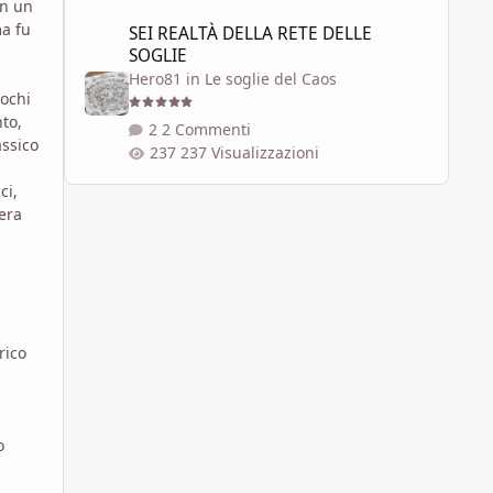
in un
SEI REALTÀ DELLA RETE DELLE SOGLIE
ma fu
SEI REALTÀ DELLA RETE DELLE
n
SOGLIE
Hero81
in
Le soglie del Caos
pochi
to,
2 Commenti
assico
237 Visualizzazioni
ci,
era
rico
o