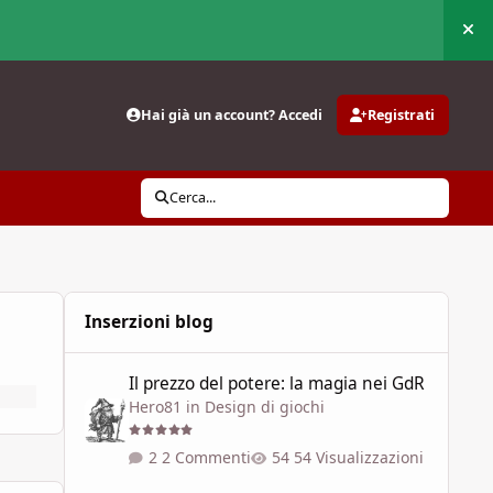
Nas
Hai già un account? Accedi
Registrati
Cerca...
Inserzioni blog
Il prezzo del potere: la magia nei GdR
Il prezzo del potere: la magia nei GdR
Hero81
in
Design di giochi
2 Commenti
54 Visualizzazioni