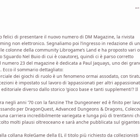
com
mo felici di presentare il nuovo numero di DM Magazine, la rivista
aming non elettronico. Segnaliamo poi l’ingresso in redazione di un
le colonne della community Librogame’s Land e ha proposto vari o
no Sguardo Nel Buio di cui è coautore), quindi ci è parso corretto
l numero 23 del magazine è dedicata a Paul Jaquays, uno dei gran
… Ecco il sommario dettagliato:
erciale dei giochi di ruolo è un fenomeno ormai assodato, con tirat
ezioni è impostato sul lavoro di ‘appassionati per altri appassionati
editoriale diverso dallo storico ‘gioco base e tanti supplementi’? Il
iera negli anni ’70 con la fanzine The Dungeoneer ed è finito per lav
 passando per DragonQuest, Advanced Dungeons & Dragons, Colecov
vo una carriera incredibilmente variegata e lunga più di trent’anni c
colto molti plausi oltreoceano e sarà anche pubblicata sul gigante
la collana RoleGame della EL il titolo più richiesto da collezionisti