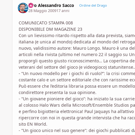
Ciro Alessandro Sacco
Ordine del Drago
28 Maggio 2009
17 anni
COMUNICATO STAMPA 008
DISPONIBILE DM MAGAZINE 23
Con un lievissimo ritardo rispetto alla data prevista, sia
italiana (e unica al mondo) dedicata al mondo del retrog
nuovo, validissimo autore: Mauro Longo. Mauro è una del
articoli nella rivista (ultimo nel numero 22 il saggio su U
proporgli questo giusto riconoscimento… La copertina de
veterani del settore del gioco (e videogioco) statunitense
- “Un nuovo modello per i giochi di ruolo?”: la crisi comm
costante calo e un settore editoriale che con rarissime ecc
Può essere che l’editoria libraria possa essere un modello 
condirettore presenta la sua opinione.
- “Un giovane pioniere del gioco”: ha iniziato la sua carr
al colosso Halo Wars della Microsoft/Ensemble Studios
e perfino bigiotteria elettronica! Paul Jaquays ha all’atti
ripercorre con noi in questa grande intervista che ha rac
sito EN World.
- “Un gioco unico nel suo genere”: dei giochi pubblicati dal