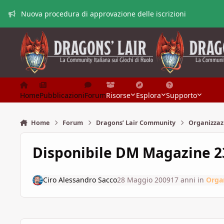
Vai al contenuto
Nuova procedura di approvazione delle iscrizioni
Home
Pubblicazioni
Forum
Risorse
Esplora
Supporto
Home
Forum
Dragons’ Lair Community
Organizzaz
Disponibile DM Magazine 23,
Ciro Alessandro Sacco
28 Maggio 2009
17 anni
in
Orga