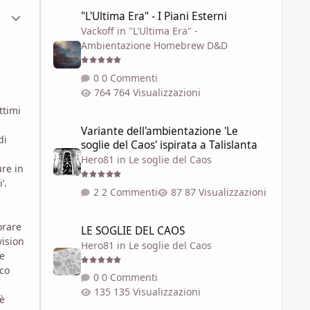
"L'Ultima Era" - I Piani Esterni
ment_330200
Statistiche Autore
"L'Ultima Era" - I Piani Esterni
Vackoff
in
"L'Ultima Era" -
Ambientazione Homebrew D&D
0 Commenti
764 Visualizzazioni
ttimi
Variante dell'ambientazione 'Le soglie del Caos' ispirata a 
Variante dell'ambientazione 'Le
di
soglie del Caos' ispirata a Talislanta
Hero81
in
Le soglie del Caos
ure in
’.
2 Commenti
87 Visualizzazioni
LE SOGLIE DEL CAOS
orare
LE SOGLIE DEL CAOS
ision
Hero81
in
Le soglie del Caos
he
sco
0 Commenti
135 Visualizzazioni
 è