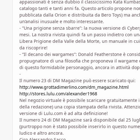
appassionati è senza dubbio il classicissimo Kata Kumbas
catalogo tanti e tanti anni fa. Questo articolo propone n
pubblicata dalla Orion e distribuita da Bero Toys) ma anch
un’analisi inusuale e molto interessante.
- “Una prigione senza sbarre”: la nuova versione di Cybe
mesi. La nostra rivista quindi fa un passo indietro con 
Libera Prigione della Valle della Morte, un manuale in c
da riscoprire!
- “Il decano dei wargames”: Donald Featherstone è conside
propugnatore di una filosofia che proponeva il wargame c
di questo formidabile personaggio, ancora in attività dop
-
Il numero 23 di DM Magazine può essere scaricato qui:
http://www.grottadimerlino.com/dm_magazine.html
http://stores.lulu.com/alexander1968
Nel negozio virtuale è possibile scaricare gratuitamente i
della redazione) una copia stampata della rivista. Attenzi
versione di Lulu.com è ad alta definizione!
Il numero 24 di DM Magazine sarà disponibile dal 25 luglio:
(purtroppo non è stato possibile inserirlo in questo nume
ludico e altro ancora.
Ciro Alessandro Sacco