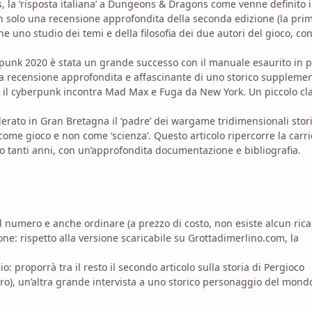
, la ‘risposta italiana’ a Dungeons & Dragons come venne definito 
on solo una recensione approfondita della seconda edizione (la pri
e uno studio dei temi e della filosofia dei due autori del gioco, co
rpunk 2020 è stata un grande successo con il manuale esaurito in 
una recensione approfondita e affascinante di uno storico supplemen
ui il cyberpunk incontra Mad Max e Fuga da New York. Un piccolo cl
rato in Gran Bretagna il ‘padre’ dei wargame tridimensionali stori
ome gioco e non come ‘scienza’. Questo articolo ripercorre la carri
o tanti anni, con un’approfondita documentazione e bibliografia.
l numero e anche ordinare (a prezzo di costo, non esiste alcun rica
one: rispetto alla versione scaricabile su Grottadimerlino.com, la
 proporrà tra il resto il secondo articolo sulla storia di Pergioco
ro), un’altra grande intervista a uno storico personaggio del mond