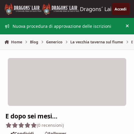
Vai al contenuto
Dragons´ Lair
Accedi
Nuova procedura di approvazione delle iscrizioni
Nas
Home
Blog
Generico
La vecchia taverna sul fiume
E
E dopo sei mesi...
(0 recensioni)
Condividi
Follower