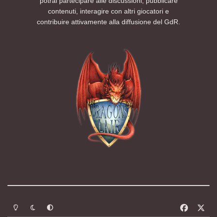
potrai partecipare alle discussioni, pubblicare
contenuti, interagire con altri giocatori e
contribuire attivamente alla diffusione del GdR.
Modalità chiara
Modalità scura
Segui la preferenza del sistema
f
x
a