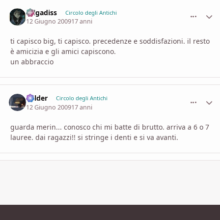
zelgadiss
comment_
Stati
Circolo degli Antichi
12 Giugno 2009
17 anni
ti capisco big, ti capisco. precedenze e soddisfazioni. il resto
è amicizia e gli amici capiscono.
un abbraccio
Balder
comment_
Stati
Circolo degli Antichi
12 Giugno 2009
17 anni
guarda merin... conosco chi mi batte di brutto. arriva a 6 o 7
lauree. dai ragazzi!! si stringe i denti e si va avanti.