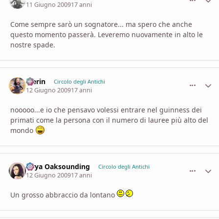
11 Giugno 2009
17 anni
Come sempre sarò un sognatore... ma spero che anche
questo momento passerà. Leveremo nuovamente in alto le
nostre spade.
Merin
comment_
Stati
Circolo degli Antichi
12 Giugno 2009
17 anni
nooooo...e io che pensavo volessi entrare nel guinness dei
primati come la persona con il numero di lauree più alto del
mondo
Sirya Oaksounding
comment_
Stati
Circolo degli Antichi
12 Giugno 2009
17 anni
Un grosso abbraccio da lontano