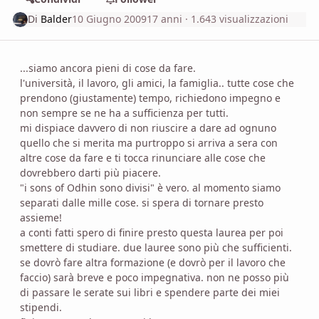
Di
Balder
10 Giugno 2009
17 anni
· 1.643 visualizzazioni
...siamo ancora pieni di cose da fare.
l'università, il lavoro, gli amici, la famiglia.. tutte cose che
prendono (giustamente) tempo, richiedono impegno e
non sempre se ne ha a sufficienza per tutti.
mi dispiace davvero di non riuscire a dare ad ognuno
quello che si merita ma purtroppo si arriva a sera con
altre cose da fare e ti tocca rinunciare alle cose che
dovrebbero darti più piacere.
"i sons of Odhin sono divisi" è vero. al momento siamo
separati dalle mille cose. si spera di tornare presto
assieme!
a conti fatti spero di finire presto questa laurea per poi
smettere di studiare. due lauree sono più che sufficienti.
se dovrò fare altra formazione (e dovrò per il lavoro che
faccio) sarà breve e poco impegnativa. non ne posso più
di passare le serate sui libri e spendere parte dei miei
stipendi.