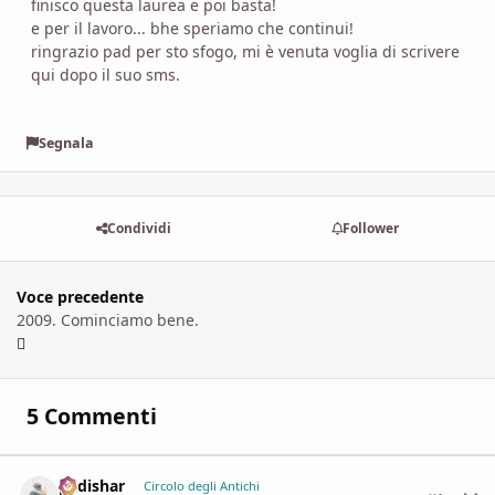
finisco questa laurea e poi basta!
e per il lavoro... bhe speriamo che continui!
ringrazio pad per sto sfogo, mi è venuta voglia di scrivere
qui dopo il suo sms.
Segnala
Condividi
Follower
Voce precedente
2009. Cominciamo bene.
5 Commenti
padishar
comment_
Stati
Circolo degli Antichi