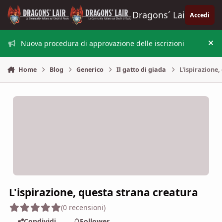
Vai al contenuto
Dragons´ Lair
Accedi
Nuova procedura di approvazione delle iscrizioni
Nas
Home
Blog
Generico
Il gatto di giada
L'ispirazione,
L'ispirazione, questa strana creatura
(0 recensioni)
Condividi
Follower