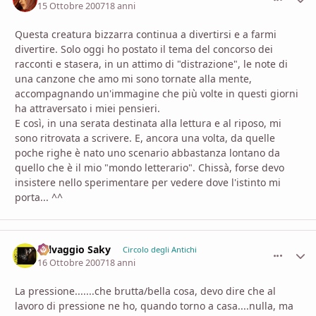
15 Ottobre 2007
18 anni
Questa creatura bizzarra continua a divertirsi e a farmi
divertire. Solo oggi ho postato il tema del concorso dei
racconti e stasera, in un attimo di "distrazione", le note di
una canzone che amo mi sono tornate alla mente,
accompagnando un'immagine che più volte in questi giorni
ha attraversato i miei pensieri.
E così, in una serata destinata alla lettura e al riposo, mi
sono ritrovata a scrivere. E, ancora una volta, da quelle
poche righe è nato uno scenario abbastanza lontano da
quello che è il mio "mondo letterario". Chissà, forse devo
insistere nello sperimentare per vedere dove l'istinto mi
porta... ^^
Selvaggio Saky
comment_
Stati
Circolo degli Antichi
16 Ottobre 2007
18 anni
La pressione.......che brutta/bella cosa, devo dire che al
lavoro di pressione ne ho, quando torno a casa....nulla, ma