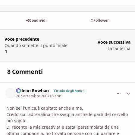
Condividi
Follower
Voce precedente
Voce successiva
Quando si mette il punto finale
La lanterna
8 Commenti
Gideon Rowhan
comment_
Stati
Circolo degli Antichi
20 Settembre 2007
18 anni
Non sei l'unica,è capitato anche a me.
Credo sia l'adrenalina che sveglia anche le parti del cervello
più sopite.
Di recente la mia creatività è stata iperstimolata da una
ottima compagnia, ho trovato persone con cui parlare e