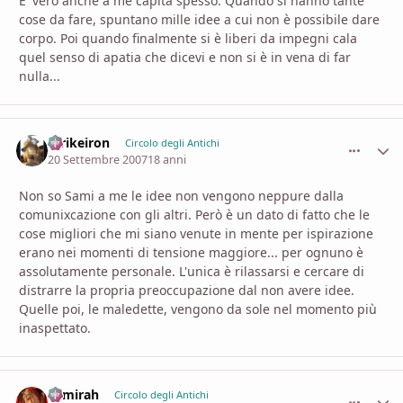
E' vero anche a me capita spesso. Quando si hanno tante
cose da fare, spuntano mille idee a cui non è possibile dare
corpo. Poi quando finalmente si è liberi da impegni cala
quel senso di apatia che dicevi e non si è in vena di far
nulla...
Strikeiron
comment_
Stati
Circolo degli Antichi
20 Settembre 2007
18 anni
Non so Sami a me le idee non vengono neppure dalla
comunixcazione con gli altri. Però è un dato di fatto che le
cose migliori che mi siano venute in mente per ispirazione
erano nei momenti di tensione maggiore... per ognuno è
assolutamente personale. L'unica è rilassarsi e cercare di
distrarre la propria preoccupazione dal non avere idee.
Quelle poi, le maledette, vengono da sole nel momento più
inaspettato.
Samirah
comment_
Stati
Circolo degli Antichi