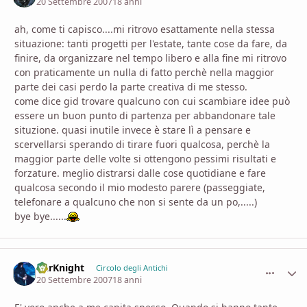
20 Settembre 2007
18 anni
ah, come ti capisco....mi ritrovo esattamente nella stessa
situazione: tanti progetti per l'estate, tante cose da fare, da
finire, da organizzare nel tempo libero e alla fine mi ritrovo
con praticamente un nulla di fatto perchè nella maggior
parte dei casi perdo la parte creativa di me stesso.
come dice gid trovare qualcuno con cui scambiare idee può
essere un buon punto di partenza per abbandonare tale
situzione. quasi inutile invece è stare lì a pensare e
scervellarsi sperando di tirare fuori qualcosa, perchè la
maggior parte delle volte si ottengono pessimi risultati e
forzature. meglio distrarsi dalle cose quotidiane e fare
qualcosa secondo il mio modesto parere (passeggiate,
telefonare a qualcuno che non si sente da un po,.....)
bye bye......
DarKnight
comment_
Stati
Circolo degli Antichi
20 Settembre 2007
18 anni