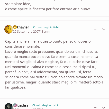
scambiare idee,
è come aprire la finestra per fare entrare aria nuova!
Lothavier
comment_
Stati
Circolo degli Antichi
20 Settembre 2007
18 anni
Capita anche a me, a questo punto penso di doverlo
considerare normale.
Lavoro meglio sotto pressione, quando sono in chiusura,
quando manca poco e devo fare tremila cose insieme. La
mente si sveglia, si alza e agisce, fa quello che deve fare.
Nei momenti di calma è come se dicesse "se ti riposi tu,
perchè io no?", e si addormenta, sta quieta.. sì, forse
sciopera come hai detto tu. Non ho ancora trovato un modo
per uscirne, magari quando starò meglio mi metterò sotto a
far qualcosa.
zelgadiss
comment_
Stati
Circolo degli Antichi