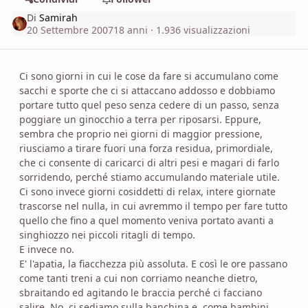
Di
Samirah
20 Settembre 2007
18 anni
· 1.936 visualizzazioni
Ci sono giorni in cui le cose da fare si accumulano come
sacchi e sporte che ci si attaccano addosso e dobbiamo
portare tutto quel peso senza cedere di un passo, senza
poggiare un ginocchio a terra per riposarsi. Eppure,
sembra che proprio nei giorni di maggior pressione,
riusciamo a tirare fuori una forza residua, primordiale,
che ci consente di caricarci di altri pesi e magari di farlo
sorridendo, perché stiamo accumulando materiale utile.
Ci sono invece giorni cosiddetti di relax, intere giornate
trascorse nel nulla, in cui avremmo il tempo per fare tutto
quello che fino a quel momento veniva portato avanti a
singhiozzo nei piccoli ritagli di tempo.
E invece no.
E' l'apatia, la fiacchezza più assoluta. E così le ore passano
come tanti treni a cui non corriamo neanche dietro,
sbraitando ed agitando le braccia perché ci facciano
salire. No, ci sediamo sulla banchina e, come bambini