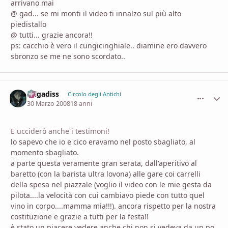
arrivano mai
@ gad... se mi monti il video ti innalzo sul più alto
piedistallo
@ tutti... grazie ancora!!
ps: cacchio è vero il cungicinghiale.. diamine ero davvero
sbronzo se me ne sono scordato..
zelgadiss
comment_
Stati
Circolo degli Antichi
30 Marzo 2008
18 anni
E ucciderò anche i testimoni!
lo sapevo che io e cico eravamo nel posto sbagliato, al
momento sbagliato.
a parte questa veramente gran serata, dall'aperitivo al
baretto (con la barista ultra lovona) alle gare coi carrelli
della spesa nel piazzale (voglio il video con le mie gesta da
pilota....la velocità con cui cambiavo piede con tutto quel
vino in corpo....mamma mia!!!). ancora rispetto per la nostra
costituzione e grazie a tutti per la festa!!
è stato un piacere vedere anche chi non si vedeva da un po