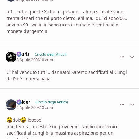
uff... tutte queste X che mi pesano... ah no scusate sono i
trenta denari che mi porto dietro, ehi ma.. qui ci sono 60..
anzi no 90.. wiiiiiiiiii sono ricco centinaie e centinaie di
monete d'argento!!!
Feuris
comment_
Stati
Circolo degli Antichi
3 Aprile 2008
18 anni
Ci hai venduto tutti... dannato! Saremo sacrificati al Cungi
da Pinè in personaaa
Balder
comment_
Stati
Circolo degli Antichi
4 Aprile 2008
18 anni
:lol:
loooool
bhe feuris... questo è un privilegio.. voglio dire venire
sacrificati al cungi è la massima aspirazione per un