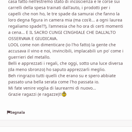
casa fatto nell'estremo stato di incoscienza e le corse sui
carrelli della spesa trainati dall'auto, i prodotti per i
capelli che non ho, le tre spade da samurai che fanno la
loro degna figura in camera mia (ma cos'è... a ogni laurea
regaliamo spade??), l'amnesia che ho ora di certi momenti
a cena... E IL SACRO CUNGI CINGHIALE CHE DALL'ALTO
OSSERVAVA E GIUDICAVA.
LOOL come non dimenticare (io l'ho fatto) la gente che
accusava il vino e noi, invincibili, implacabili un po' come i
guerrieri del metallo.
Belli e apprezzati i regali, che oggi, sotto una luce diversa
(da meno sbronzo) ho saputo apprezzarli meglio.
Beh ringrazio tutti quelli che erano su e spero abbiate
passato una bella serata come l'ho passata io.
Mi fate venire voglia di laurearmi di nuovo...
Grazie ragazzi (e ragazze)!!
Segnala