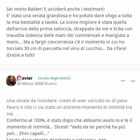
Sei morto Balder! E ucciderò anche i testimoni!
E' stata una serata grandiosa e ho potuto dare sfogo a tutta
la mia bestialità a tavola. La scena migliore è stata quella
dell'arrivo della prima salsiccia, strappata da me e Erika con
inaudita violenza dalle mani dei commensali e mangiata a
morsi... Ma a fargli concorrenza c'è il momento in cui ho
tocciato 30 cm di pancetta nel vino di Lucchio... Da rifare!
Grazie a tutti!
Jalavier
comment_
Stati
Circolo degli Antichi
30 Marzo 2008
18 anni
Una serata da ricordare: credo di aver caricato su di peso
Feuris e che ci sia stato un estremo momento di intimità tra
noi
Confermo al 100%, è stato dopo che abbiamo avuto io e te il
momento di intimità... Dicesti "Vado da lei perchè ha più
peli... Ehm capelli..."
Serata decisamente divertente e selvaggia, non