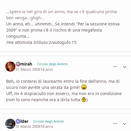
...spero io nel giro di un anno, ma se c'è qualcuno prima
ben venga...ghgh...
Un anno, eh... uhmmm...Se intendi "Per la sessione estiva
2009" e non prima c'è il rischio di una megafesta
congiunta...
/me ottimista 3/illuso 2/autogufo 15
Samirah
comment_
Stati
Circolo degli Antichi
31 Marzo 2008
18 anni
Beh, io conterei di laurearmi entro la fine dell'anno, ma di
sicuro non avrete una serata da pinè!
Uff, mi è dispiaciuto non esserci, ma non ero in condizione
(non lo sono neanche ora a dirla tutta
).
Balder
comment_
Stati
Circolo degli Antichi
31 Marzo 2008
18 anni