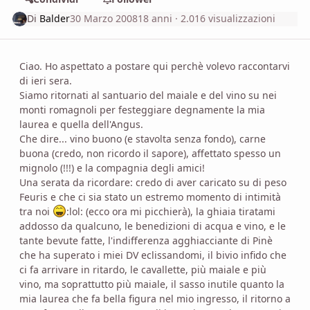
Di
Balder
30 Marzo 2008
18 anni
· 2.016 visualizzazioni
Ciao. Ho aspettato a postare qui perchè volevo raccontarvi
di ieri sera.
Siamo ritornati al santuario del maiale e del vino su nei
monti romagnoli per festeggiare degnamente la mia
laurea e quella dell'Angus.
Che dire... vino buono (e stavolta senza fondo), carne
buona (credo, non ricordo il sapore), affettato spesso un
mignolo (!!!) e la compagnia degli amici!
Una serata da ricordare: credo di aver caricato su di peso
Feuris e che ci sia stato un estremo momento di intimità
tra noi
:lol: (ecco ora mi picchierà), la ghiaia tiratami
addosso da qualcuno, le benedizioni di acqua e vino, e le
tante bevute fatte, l'indifferenza agghiacciante di Pinè
che ha superato i miei DV eclissandomi, il bivio infido che
ci fa arrivare in ritardo, le cavallette, più maiale e più
vino, ma soprattutto più maiale, il sasso inutile quanto la
mia laurea che fa bella figura nel mio ingresso, il ritorno a