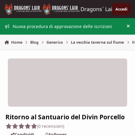
Vai al contenuto
Dragons´ Lair
Accedi
Nuova procedura di approvazione delle iscrizioni
Nas
Home
Blog
Generico
La vecchia taverna sul fiume
R
Ritorno al Santuario del Divin Porcello
(0 recensioni)
Condividi
Follower