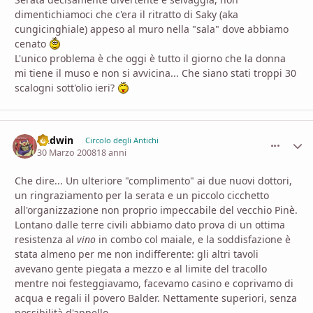
dimentichiamoci che c'era il ritratto di Saky (aka
cungicinghiale) appeso al muro nella "sala" dove abbiamo
cenato
L'unico problema è che oggi è tutto il giorno che la donna
mi tiene il muso e non si avvicina... Che siano stati troppi 30
scalogni sott'olio ieri?
Gadwin
comment_
Stati
Circolo degli Antichi
30 Marzo 2008
18 anni
Che dire... Un ulteriore "complimento" ai due nuovi dottori,
un ringraziamento per la serata e un piccolo cicchetto
all'organizzazione non proprio impeccabile del vecchio Pinè.
Lontano dalle terre civili abbiamo dato prova di un ottima
resistenza al
vino
in combo col maiale, e la soddisfazione è
stata almeno per me non indifferente: gli altri tavoli
avevano gente piegata a mezzo e al limite del tracollo
mentre noi festeggiavamo, facevamo casino e coprivamo di
acqua e regali il povero Balder. Nettamente superiori, senza
possibilità d'appello.