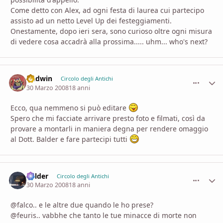
Come detto con Alex, ad ogni festa di laurea cui partecipo
assisto ad un netto Level Up dei festeggiamenti.
Onestamente, dopo ieri sera, sono curioso oltre ogni misura
di vedere cosa accadrà alla prossima..... uhm... who's next?
Gadwin
comment_
Stati
Circolo degli Antichi
30 Marzo 2008
18 anni
Ecco, qua nemmeno si può editare
Spero che mi facciate arrivare presto foto e filmati, così da
provare a montarli in maniera degna per rendere omaggio
al Dott. Balder e fare partecipi tutti
Balder
comment_
Stati
Circolo degli Antichi
30 Marzo 2008
18 anni
@falco.. e le altre due quando le ho prese?
@feuris.. vabbhe che tanto le tue minacce di morte non