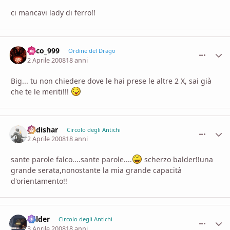
ci mancavi lady di ferro!!
falco_999
comment_
Stati
Ordine del Drago
2 Aprile 2008
18 anni
Big... tu non chiedere dove le hai prese le altre 2 X, sai già
che te le meriti!!!
padishar
comment_
Stati
Circolo degli Antichi
2 Aprile 2008
18 anni
sante parole falco....sante parole....
scherzo balder!!una
grande serata,nonostante la mia grande capacità
d'orientamento!!
Balder
comment_
Stati
Circolo degli Antichi
3 Aprile 2008
18 anni