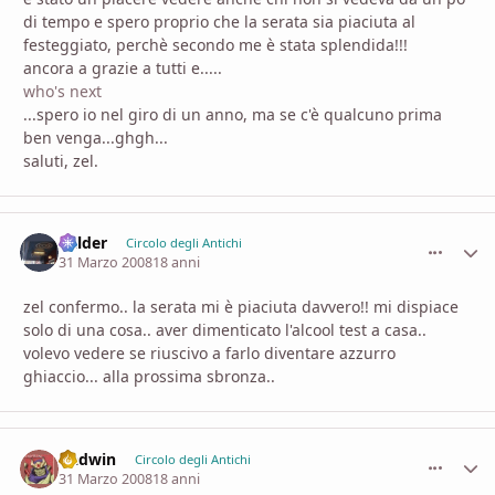
di tempo e spero proprio che la serata sia piaciuta al
festeggiato, perchè secondo me è stata splendida!!!
ancora a grazie a tutti e.....
who's next
...spero io nel giro di un anno, ma se c'è qualcuno prima
ben venga...ghgh...
saluti, zel.
Balder
comment_
Stati
Circolo degli Antichi
31 Marzo 2008
18 anni
zel confermo.. la serata mi è piaciuta davvero!! mi dispiace
solo di una cosa.. aver dimenticato l'alcool test a casa..
volevo vedere se riuscivo a farlo diventare azzurro
ghiaccio... alla prossima sbronza..
Gadwin
comment_
Stati
Circolo degli Antichi
31 Marzo 2008
18 anni