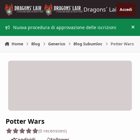
Vai al contenuto
Dragons´ Lair
Accedi
Nuova procedura di approvazione delle iscrizioni
Nas
Home
Blog
Generico
Blog Subumloc
Potter Wars
Potter Wars
(0 recensioni)
Condividi
Follower