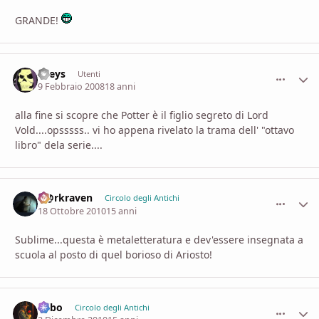
GRANDE!
Greys
comment_
Stati
Utenti
9 Febbraio 2008
18 anni
alla fine si scopre che Potter è il figlio segreto di Lord
Vold....opsssss.. vi ho appena rivelato la trama dell' "ottavo
libro" dela serie....
D@rkraven
comment_
Stati
Circolo degli Antichi
18 Ottobre 2010
15 anni
Sublime...questa è metaletteratura e dev'essere insegnata a
scuola al posto di quel borioso di Ariosto!
Bilbo
comment_
Stati
Circolo degli Antichi