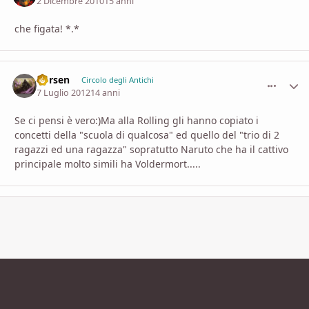
2 Dicembre 2010
15 anni
che figata! *.*
Vorsen
comment_
Stati
Circolo degli Antichi
7 Luglio 2012
14 anni
Se ci pensi è vero:)Ma alla Rolling gli hanno copiato i
concetti della "scuola di qualcosa" ed quello del "trio di 2
ragazzi ed una ragazza" sopratutto Naruto che ha il cattivo
principale molto simili ha Voldermort.....