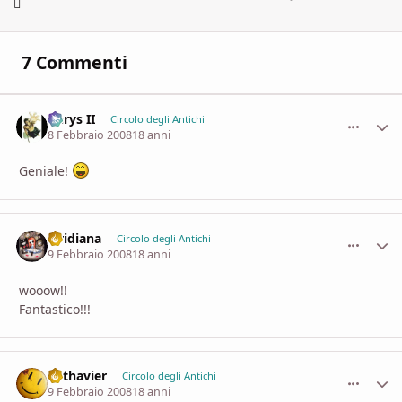
7 Commenti
Aerys II
comment_
Stati
Circolo degli Antichi
8 Febbraio 2008
18 anni
Geniale!
viridiana
comment_
Stati
Circolo degli Antichi
9 Febbraio 2008
18 anni
wooow!!
Fantastico!!!
Lothavier
comment_
Stati
Circolo degli Antichi
9 Febbraio 2008
18 anni