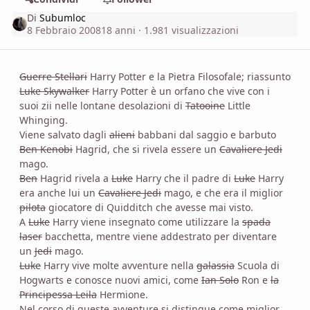
Di
Subumloc
8 Febbraio 2008
18 anni
· 1.981 visualizzazioni
Guerre Stellari
Harry Potter e la Pietra Filosofale; riassunto
Luke Skywalker
Harry Potter è un orfano che vive con i
suoi zii nelle lontane desolazioni di
Tatooine
Little
Whinging.
Viene salvato dagli
alieni
babbani dal saggio e barbuto
Ben Kenobi
Hagrid, che si rivela essere un
Cavaliere Jedi
mago.
Ben
Hagrid rivela a
Luke
Harry che il padre di
Luke
Harry
era anche lui un
Cavaliere Jedi
mago, e che era il miglior
pilota
giocatore di Quidditch che avesse mai visto.
A
Luke
Harry viene insegnato come utilizzare la
spada
laser
bacchetta, mentre viene addestrato per diventare
un
Jedi
mago.
Luke
Harry vive molte avventure nella
galassia
Scuola di
Hogwarts e conosce nuovi amici, come
Ian Solo
Ron e
la
Principessa Leila
Hermione.
Nel corso di queste avventure si distingue come miglior