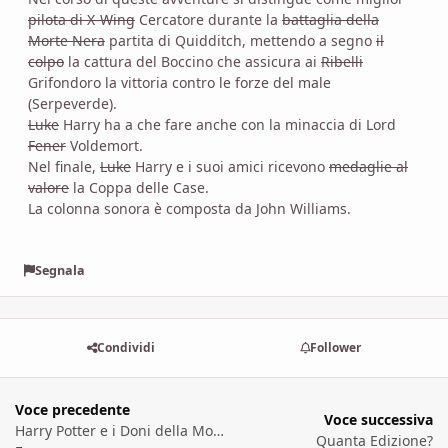
pilota di X-Wing
Cercatore durante la
battaglia della
Morte Nera
partita di Quidditch, mettendo a segno
il
colpo
la cattura del Boccino che assicura ai
Ribelli
Grifondoro la vittoria contro le forze del male
(Serpeverde).
Luke
Harry ha a che fare anche con la minaccia di Lord
Fener
Voldemort.
Nel finale,
Luke
Harry e i suoi amici ricevono
medaglie al
valore
la Coppa delle Case.
La colonna sonora è composta da John Williams.
Segnala
Condividi
Follower
Voce precedente
Voce successiva
Harry Potter e i Doni della Morte - CONTIENE SPOILER
Quanta Edizione?