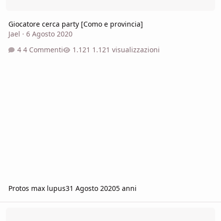
Giocatore cerca party [Como e provincia]
Jael
·
6 Agosto 2020
4 Commenti
1.121 visualizzazioni
Protos max lupus
31 Agosto 2020
5 anni
Un vecchio "Buongiorno"