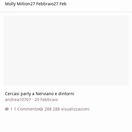
Molly Million
27 Febbraio
27 Feb
Cercasi party a Nerviano e dintorni
Cercasi party a Nerviano e dintorni
andrea10707
·
20 Febbraio
1 Commento
288 visualizzazioni