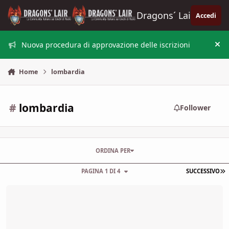
Vai al contenuto
Dragons´ Lair
Accedi
Nuova procedura di approvazione delle iscrizioni
Nas
Home
lombardia
#
lombardia
Follower
ORDINA PER
U
PAGINA 1 DI 4
SUCCESSIVO
Cerchiamo master e giocatori