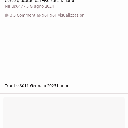
Cerco giocatori dal vivo zona Milano
Nilius647
·
5 Giugno 2024
3 Commenti
961 visualizzazioni
Trunkss80
11 Gennaio 2025
1 anno
Master cerca giocatori solo dal vivo a Desenzano del Garda