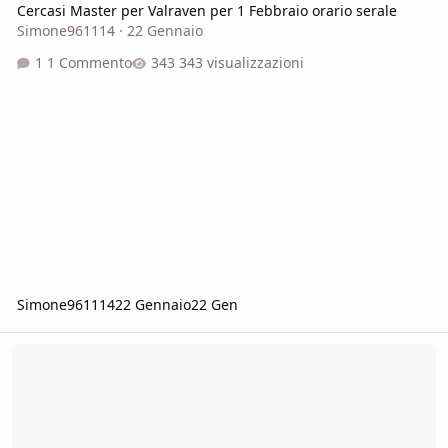
Cercasi Master per Valraven per 1 Febbraio orario serale
Simone961114
·
22 Gennaio
1 Commento
343 visualizzazioni
Simone961114
22 Gennaio
22 Gen
Cerco giocatori per campagna D&D 5e [Monza e Brianza]