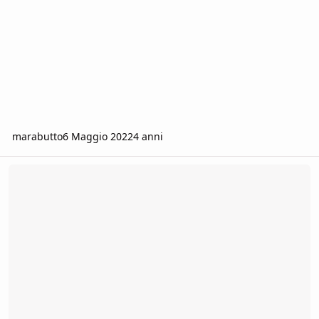
marabutto
6 Maggio 2022
4 anni
Giocatore cerca party [Como e provincia]