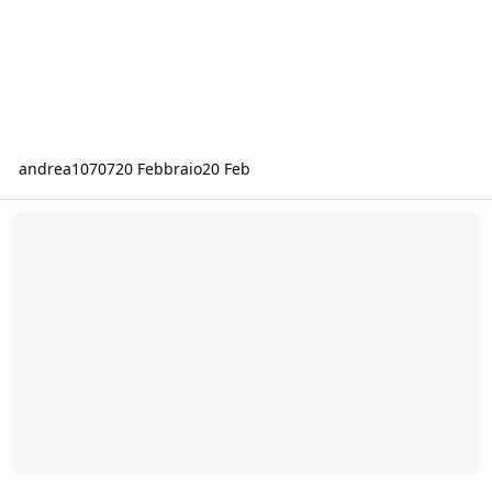
andrea10707
20 Febbraio
20 Feb
Cercasi Master per Valraven per 1 Febbraio orario serale