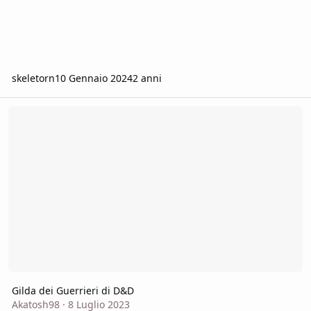
skeletorn
10 Gennaio 2024
2 anni
Gilda dei Guerrieri di D&D
Gilda dei Guerrieri di D&D
Akatosh98
·
8 Luglio 2023