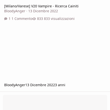
[Milano/Varese] V20 Vampire - Ricerca Cainiti
BloodyAnger
·
13 Dicembre 2022
1 Commento
833 visualizzazioni
BloodyAnger
13 Dicembre 2022
3 anni
La Maledizione di Stradh