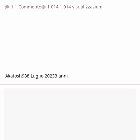
1 Commento
1.014 visualizzazioni
Akatosh98
8 Luglio 2023
3 anni
Gruppo cerca 4o giocatore per campagna online Pathfinder2