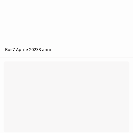
Bus
7 Aprile 2023
3 anni
[Milano/Varese] V20 Vampire - Ricerca Cainiti