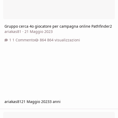
Gruppo cerca 4o giocatore per campagna online Pathfinder2
ariakas81
·
21 Maggio 2023
1 Commento
864 visualizzazioni
ariakas81
21 Maggio 2023
3 anni
ciao a tutti