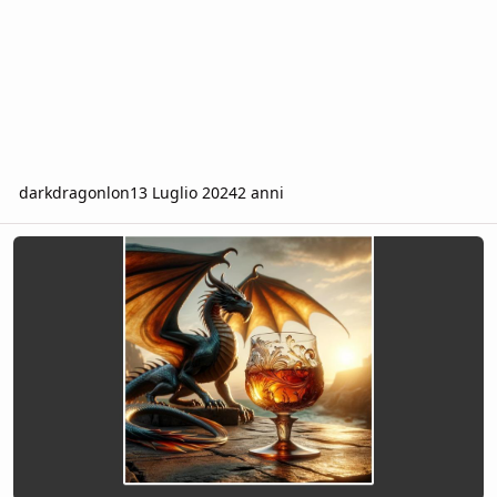
darkdragonlon
13 Luglio 2024
2 anni
Dungeons&Drinks-MossMonza