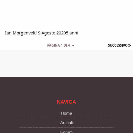
Ian Morgenvelt
19 Agosto 2020
5 anni
U
PAGINA 1 DI 4
SUCCESSIVO
NAVIGA
Home
Articoli
Forum