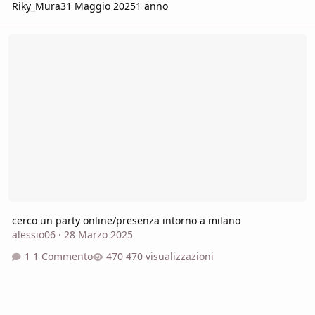
Riky_Mura
31 Maggio 2025
1 anno
cerco un party online/presenza intorno a milano
cerco un party online/presenza intorno a milano
alessio06
·
28 Marzo 2025
1 Commento
470 visualizzazioni