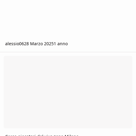
alessio06
28 Marzo 2025
1 anno
Cerco giocatori dal vivo zona Milano