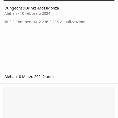
Dungeons&Drinks-MossMonza
Alehan
·
10 Febbraio 2024
2 Commenti
2.236 visualizzazioni
Alehan
10 Marzo 2024
2 anni
ALLA RICERCA DEL MASTER nelle lande Brianzole