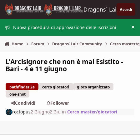
Vai al contenuto
Dragons´ Lair
Accedi
Nuova procedura di approvazione delle iscrizioni
Nas
Home
Forum
Dragons’ Lair Community
Cerco master/g
L'Arcisignore che non è mai Esistito -
Bari - 4 e 11 giugno
pathfinder 2e
cerco giocatori
gioco organizzato
one-shot
Condividi
Follower
roctopus
2 Giugno
2 Giu
in
Cerco master/giocatori