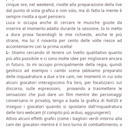
cinque ore, nel weekend, rivolte alla preparazione della live
dal punto di vista grafico e non solo, ma di fatto la mente è
sempre rivolta a quel pensiero.
Luca si occupa anche di cercare le musiche giuste da
inserire al momento adatto durante la sessione. Io lo metto
a dura prova facendogli le mie richieste, anche le più
strane, ma lui il novanta per cento delle volte riesce ad
accontentarmi con la prima scelta!
L-
Stiamo cercando di tenere un livello qualitativo quanto
più alto possibile e ci sono molte idee per migliorare ancora
in futuro. Io mi occupo principalmente della regia, quindi
gestisco ad esempio i cambi scena (abbiamo preparato
delle inquadrature a due o tre cam, nei momenti in cui solo
alcuni giocatori interagiscono fra loro, per focalizzarci sul
discorso, sulle espressioni, provando a trasmettere le
sensazioni che può dare un film mentre dei personaggi
conversano in privato), tengo a bada la grafica di Roll20 e
inseguo i giocatori quando si spostano dall'inquadratura
delle loro webcam (il compito più arduo, aggiungerei!)
Attivo alcuni effetti grafici (come i bagliori verdi intorno alla
cam dei giocatori mentre è il loro turno di combattimento, o