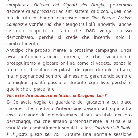
completata
Odissea dei Signori dei Draghi
, potremmo
decidere di approcciarci ad altri sistemi di gioco. Quelli che
più di tutti mi hanno incuriosito sono
Sine Requie
,
Broken
Compass
e
Not the End
, che ritengo tra i più innovativi, anche
se non sopporto il fatto che D&D venga spesso
demonizzato, perché si crede che incentivi solo il
combattimento.
Anticipo che probabilmente la prossima campagna lunga
avrà un'ambientazione norrena, e che sicuramente
proseguiremo a giocare on-line come ci vedete, senza la
pretesa di diventare dei pilastri del gioco di ruolo in Italia,
ma impegnandoci sempre al massimo, garantendo sempre
la miglior qualità possibile durante ogni live, perché è
quello che ci piace fare.
Vorreste dire qualcosa ai lettori di Dragons' Lair?
C-
Se avete voglia di guardare dei giocatori a cui piace
ruolare, che mettono l'interazione davanti ad ogni altra
cosa, cercando di immedesimarsi il più possibile nei loro
personaggi, ma che amano profondamente la sfida e la
varietà dei combattimenti simulati, allora
Cacciatori di Ruolo
è il posto giusto per voi
. Durante una normale sessione