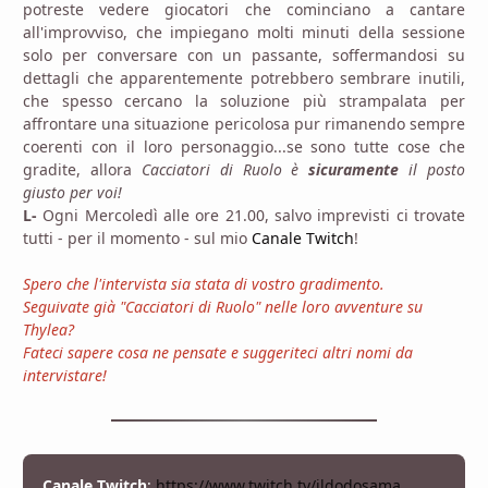
potreste vedere giocatori che cominciano a cantare
all'improvviso, che impiegano molti minuti della sessione
solo per conversare con un passante, soffermandosi su
dettagli che apparentemente potrebbero sembrare inutili,
che spesso cercano la soluzione più strampalata per
affrontare una situazione pericolosa pur rimanendo sempre
coerenti con il loro personaggio...se sono tutte cose che
gradite, allora
Cacciatori di Ruolo è
sicuramente
il posto
giusto per voi!
L-
Ogni Mercoledì alle ore 21.00, salvo imprevisti ci trovate
tutti - per il momento - sul mio
Canale Twitch
!
Spero che l'intervista sia stata di vostro gradimento.
Seguivate già "Cacciatori di Ruolo" nelle loro avventure su
Thylea?
Fateci sapere cosa ne pensate e suggeriteci altri nomi da
intervistare!
Canale Twitch
:
https://www.twitch.tv/ildodosama