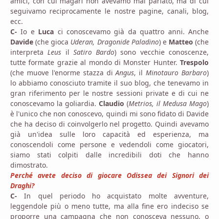
amici, con cui magari non avevamo mai parlato, ma di cui
seguivamo reciprocamente le nostre pagine, canali, blog,
ecc.
C-
Io e
Luca
ci conoscevamo già da quattro anni. Anche
Davide
(che gioca
Uderan, Dragonide Paladino
) e
Matteo
(che
interpreta
Leus
il
Satiro Bardo
) sono vecchie conoscenze,
tutte formate grazie al mondo di Monster Hunter.
Trespolo
(che muove l'enorme stazza di
Angus
, il
Minotauro Barbaro
)
lo abbiamo conosciuto tramite il suo blog, che tenevamo in
gran riferimento per le nostre sessioni private e di cui ne
conoscevamo la goliardia.
Claudio
(
Metrios, il Medusa Mago
)
è l'unico che non conoscevo, quindi mi sono fidato di Davide
che ha deciso di coinvolgerlo nel progetto. Quindi avevamo
già un'idea sulle loro capacità ed esperienza, ma
conoscendoli come persone e vedendoli come giocatori,
siamo stati colpiti dalle incredibili doti che hanno
dimostrato.
Perché avete deciso di giocare Odissea dei Signori dei
Draghi?
C-
In quel periodo ho acquistato molte avventure,
leggendole più o meno tutte, ma alla fine ero indeciso se
proporre una campagna che non conosceva nessuno, o