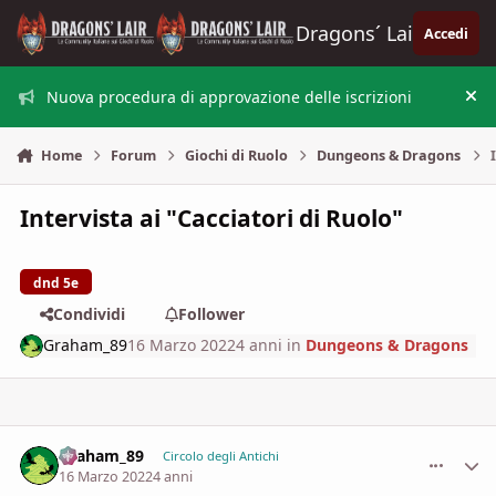
Vai al contenuto
Dragons´ Lair
Accedi
Nuova procedura di approvazione delle iscrizioni
Nas
Home
Forum
Giochi di Ruolo
Dungeons & Dragons
Intervista ai "Cacciatori di Ruolo"
dnd 5e
Condividi
Follower
Graham_89
16 Marzo 2022
4 anni
in
Dungeons & Dragons
Graham_89
comment_
Stati
Circolo degli Antichi
16 Marzo 2022
4 anni