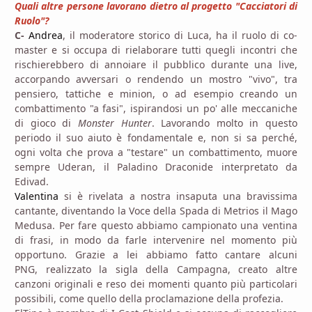
Quali altre persone lavorano dietro al progetto "Cacciatori di
Ruolo"?
C-
Andrea
, il moderatore storico di Luca, ha il ruolo di co-
master e si occupa di rielaborare tutti quegli incontri che
rischierebbero di annoiare il pubblico durante una live,
accorpando avversari o rendendo un mostro "vivo", tra
pensiero, tattiche e minion, o ad esempio creando un
combattimento "a fasi", ispirandosi un po' alle meccaniche
di gioco di
Monster Hunter
. Lavorando molto in questo
periodo il suo aiuto è fondamentale e, non si sa perché,
ogni volta che prova a "testare" un combattimento, muore
sempre
Uderan, il Paladino Draconide
interpretato da
Edivad.
Valentina
si è rivelata a nostra insaputa una bravissima
cantante, diventando la Voce della Spada di Metrios il
Mago
Medusa
. Per fare questo abbiamo campionato una ventina
di frasi, in modo da farle intervenire nel momento più
opportuno. Grazie a lei abbiamo fatto cantare alcuni
PNG, realizzato la sigla della Campagna, creato altre
canzoni originali e reso dei momenti quanto più particolari
possibili, come quello della proclamazione della profezia.