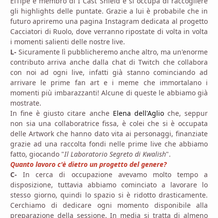
ElTipe è membro di I Cast Shield e si occupa di raccogliere
gli highlights delle puntate. Grazie a lui è probabile che in
futuro apriremo una pagina Instagram dedicata al progetto
Cacciatori di Ruolo, dove verranno ripostate di volta in volta
i momenti salienti delle nostre live.
L-
Sicuramente lì pubblicheremo anche altro, ma un'enorme
contributo arriva anche dalla chat di Twitch che collabora
con noi ad ogni live, infatti già stanno cominciando ad
arrivare le prime fan art e i meme che immortalano i
momenti più imbarazzanti! Alcune di queste le abbiamo già
mostrate.
In fine è giusto citare anche
Elena dell'Aglio
che, seppur
non sia una collaboratrice fissa, è colei che si è occupata
delle Artwork che hanno dato vita ai personaggi, finanziate
grazie ad una raccolta fondi nelle prime live che abbiamo
fatto, giocando "
Il Laboratorio Segreto di Kwalish
".
Quanto lavoro c'è dietro un progetto del genere?
C-
In cerca di occupazione avevamo molto tempo a
disposizione, tuttavia abbiamo cominciato a lavorare lo
stesso giorno, quindi lo spazio si è ridotto drasticamente.
Cerchiamo di dedicare ogni momento disponibile alla
preparazione della sessione. In media si tratta di almeno