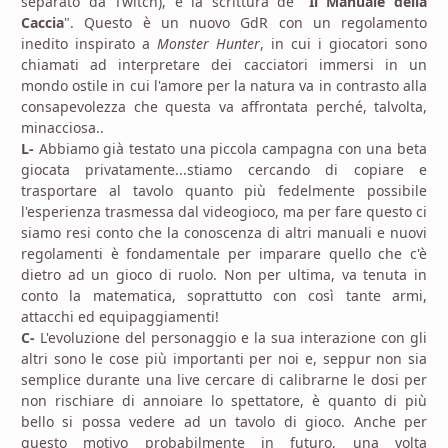
separato da Twitch), è la scrittura de "
Il Manuale della
Caccia
". Questo è un nuovo GdR con un regolamento
inedito inspirato a
Monster Hunter
, in cui i giocatori sono
chiamati ad interpretare dei cacciatori immersi in un
mondo ostile in cui l'amore per la natura va in contrasto alla
consapevolezza che questa va affrontata perché, talvolta,
minacciosa..
L-
Abbiamo già testato una piccola campagna con una beta
giocata privatamente...stiamo cercando di copiare e
trasportare al tavolo quanto più fedelmente possibile
l'esperienza trasmessa dal videogioco, ma per fare questo ci
siamo resi conto che la conoscenza di altri manuali e nuovi
regolamenti è fondamentale per imparare quello che c'è
dietro ad un gioco di ruolo. Non per ultima, va tenuta in
conto la matematica, soprattutto con così tante armi,
attacchi ed equipaggiamenti!
C-
L'evoluzione del personaggio e la sua interazione con gli
altri sono le cose più importanti per noi e, seppur non sia
semplice durante una live cercare di calibrarne le dosi per
non rischiare di annoiare lo spettatore, è quanto di più
bello si possa vedere ad un tavolo di gioco. Anche per
questo motivo probabilmente in futuro, una volta