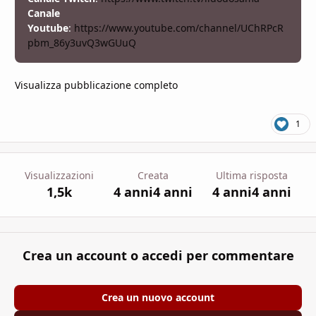
Canale
Youtube
:
https://www.youtube.com/channel/UChRPcR
pbm_86y3uvQ3wGUuQ
Visualizza pubblicazione completo
1
Visualizzazioni
Creata
Ultima risposta
1,5k
4 anni
4 anni
4 anni
4 anni
Crea un account o accedi per commentare
Crea un nuovo account