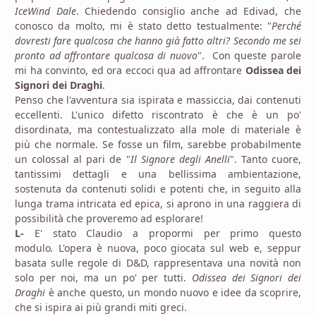
IceWind Dale
. Chiedendo consiglio anche ad Edivad, che
conosco da molto, mi è stato detto testualmente: "
Perché
dovresti fare qualcosa che hanno già fatto altri? Secondo me sei
pronto ad affrontare qualcosa di nuovo
". Con queste parole
mi ha convinto, ed ora eccoci qua ad affrontare
Odissea dei
Signori dei Draghi
.
Penso che l'avventura sia ispirata e massiccia, dai contenuti
eccellenti. L'unico difetto riscontrato è che è un po'
disordinata, ma contestualizzato alla mole di materiale è
più che normale. Se fosse un film, sarebbe probabilmente
un colossal al pari de "
Il Signore degli Anelli
". Tanto cuore,
tantissimi dettagli e una bellissima ambientazione,
sostenuta da contenuti solidi e potenti che, in seguito alla
lunga trama intricata ed epica, si aprono in una raggiera di
possibilità che proveremo ad esplorare!
L-
E' stato Claudio a propormi per primo questo
modulo
.
L'opera è nuova, poco giocata sul web e, seppur
basata sulle regole di D&D, rappresentava una novità non
solo per noi, ma un po' per tutti.
Odissea dei Signori dei
Draghi
è anche questo, un mondo nuovo e idee da scoprire,
che si ispira ai più grandi miti greci.