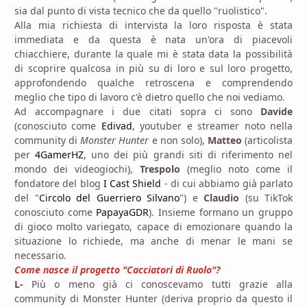
sia dal punto di vista tecnico che da quello "ruolistico".
Alla mia richiesta di intervista la loro risposta è stata
immediata e da questa è nata un'ora di piacevoli
chiacchiere, durante la quale mi è stata data la possibilità
di scoprire qualcosa in più su di loro e sul loro progetto,
approfondendo qualche retroscena e comprendendo
meglio che tipo di lavoro c'è dietro quello che noi vediamo.
Ad accompagnare i due citati sopra ci sono
Davide
(conosciuto come
Edivad
, youtuber e streamer noto nella
community di
Monster Hunter
e non solo),
Matteo
(articolista
per
4GamerHZ
, uno dei più grandi siti di riferimento nel
mondo dei videogiochi),
Trespolo
(meglio noto come il
fondatore del blog
I Cast Shield
- di cui abbiamo già parlato
del "
Circolo del Guerriero Silvano
") e
Claudio
(su TikTok
conosciuto come
PapayaGDR
). Insieme formano un gruppo
di gioco molto variegato, capace di emozionare quando la
situazione lo richiede, ma anche di menar le mani se
necessario.
Come nasce il progetto "Cacciatori di Ruolo"?
L-
Più o meno già ci conoscevamo tutti grazie alla
community di Monster Hunter (deriva proprio da questo il