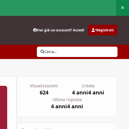
Nas
Hai già un account? Accedi
Registrati
Cerca...
Visualizzazioni
Creata
624
4 anni
4 anni
Ultima risposta
4 anni
4 anni