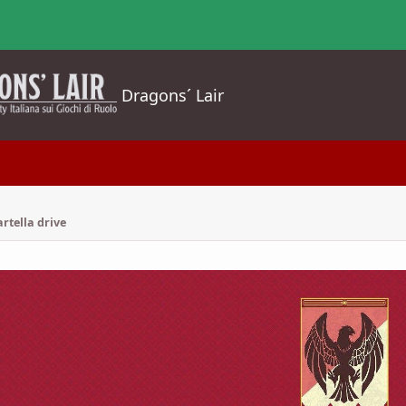
Dragons´ Lair
artella drive