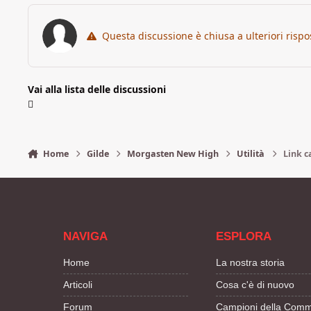
Questa discussione è chiusa a ulteriori rispo
Vai alla lista delle discussioni
Home
Gilde
Morgasten New High
Utilità
Link c
NAVIGA
ESPLORA
Home
La nostra storia
Articoli
Cosa c'è di nuovo
Forum
Campioni della Comm