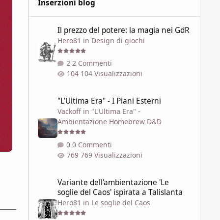
Inserzioni blog
Il prezzo del potere: la magia nei GdR
Il prezzo del potere: la magia nei GdR
Hero81
in
Design di giochi
2 Commenti
104 Visualizzazioni
"L'Ultima Era" - I Piani Esterni
"L'Ultima Era" - I Piani Esterni
Vackoff
in
"L'Ultima Era" -
Ambientazione Homebrew D&D
0 Commenti
769 Visualizzazioni
Variante dell'ambientazione 'Le soglie del Caos' ispirata a 
Variante dell'ambientazione 'Le
soglie del Caos' ispirata a Talislanta
Hero81
in
Le soglie del Caos