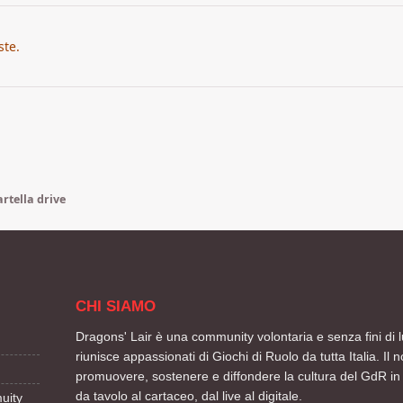
ste.
artella drive
CHI SIAMO
Dragons' Lair è una community volontaria e senza fini di l
riunisce appassionati di Giochi di Ruolo da tutta Italia. Il n
promuovere, sostenere e diffondere la cultura del GdR in 
da tavolo al cartaceo, dal live al digitale.
uity