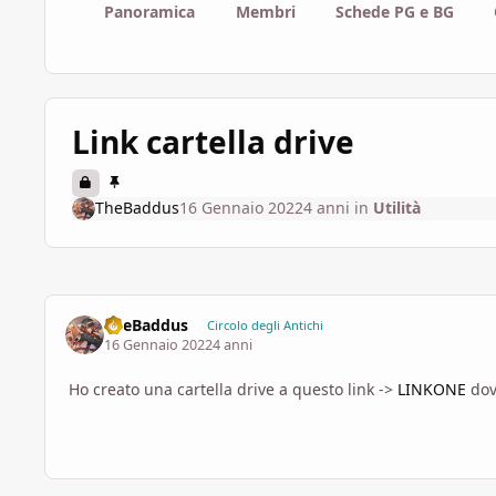
Panoramica
Membri
Schede PG e BG
Link cartella drive
TheBaddus
16 Gennaio 2022
4 anni
in
Utilità
TheBaddus
Circolo degli Antichi
16 Gennaio 2022
4 anni
Ho creato una cartella drive a questo link ->
LINKONE
dov