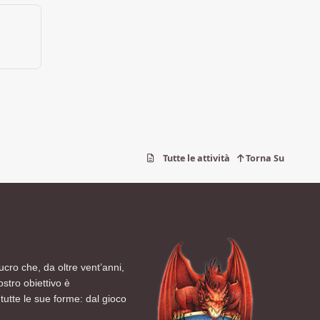
Tutte le attività
Torna Su
ucro che, da oltre vent’anni,
ostro obiettivo è
tutte le sue forme: dal gioco