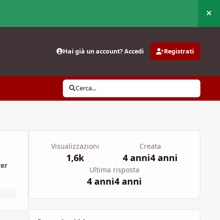
Nas
Hai già un account? Accedi
Registrati
Cerca...
Visualizzazioni
Creata
1,6k
4 anni
4 anni
wer
Ultima risposta
4 anni
4 anni