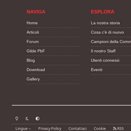
NAVIGA
ESPLORA
Home
La nostra storia
Articoli
Cosa c'è di nuovo
Forum
Campioni della Comm
Gilde PbF
Il nostro Staff
Blog
Utenti connessi
Download
Eventi
Gallery
Modalità chiara
Modalità scura
Segui la preferenza del sistema
Lingue
Privacy Policy
Contattaci
Cookie
RSS