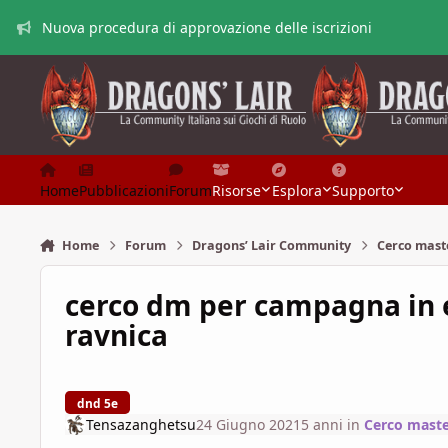
Vai al contenuto
Nuova procedura di approvazione delle iscrizioni
Home
Pubblicazioni
Forum
Risorse
Esplora
Supporto
Home
Forum
Dragons’ Lair Community
Cerco mast
cerco dm per campagna in 
ravnica
dnd 5e
Tensazanghetsu
24 Giugno 2021
5 anni
in
Cerco maste