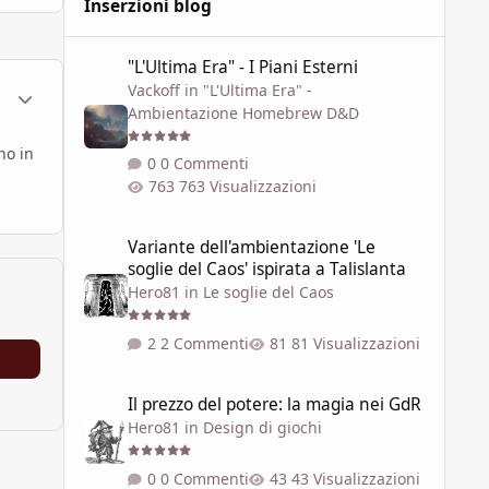
Inserzioni blog
"L'Ultima Era" - I Piani Esterni
"L'Ultima Era" - I Piani Esterni
Vackoff
in
"L'Ultima Era" -
ment_1764380
Statistiche Autore
Ambientazione Homebrew D&D
no in
0 Commenti
763 Visualizzazioni
Variante dell'ambientazione 'Le soglie del Caos' ispirata a 
Variante dell'ambientazione 'Le
soglie del Caos' ispirata a Talislanta
Hero81
in
Le soglie del Caos
2 Commenti
81 Visualizzazioni
Il prezzo del potere: la magia nei GdR
Il prezzo del potere: la magia nei GdR
Hero81
in
Design di giochi
0 Commenti
43 Visualizzazioni