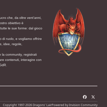
ucro che, da oltre vent’anni,
ostro obiettivo è
tutte le sue forme: dal gioco
 di ruolo, e vogliamo offrire
, idee, regole,
 la community, registrati
are contenuti, interagire con
 GdR.
f
x
a
Copyright 1997-2026 Dragons' Lair
Powered by
Invision Community