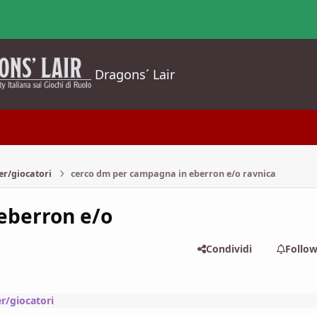
Dragons´ Lair
er/giocatori
cerco dm per campagna in eberron e/o ravnica
eberron e/o
Condividi
Follo
r/giocatori