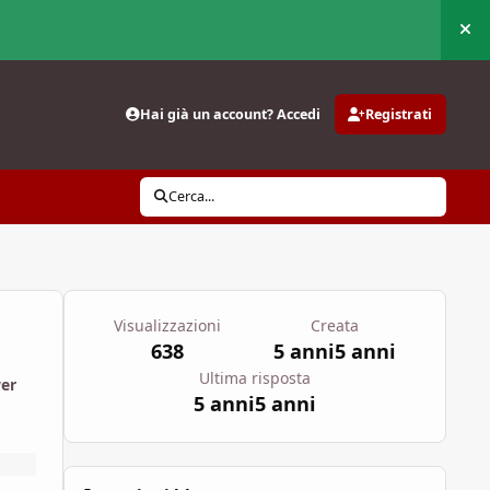
Nas
Hai già un account? Accedi
Registrati
Cerca...
Visualizzazioni
Creata
638
5 anni
5 anni
Ultima risposta
wer
5 anni
5 anni