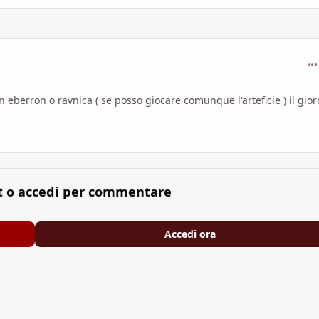
com
berron o ravnica ( se posso giocare comunque l'arteficie ) il gior
t o accedi per commentare
Accedi ora