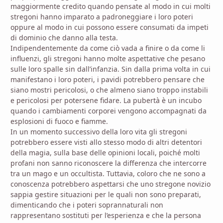
maggiormente credito quando pensate al modo in cui molti
stregoni hanno imparato a padroneggiare i loro poteri
oppure al modo in cui possono essere consumati da impeti
di dominio che danno alla testa.
Indipendentemente da come ciò vada a finire o da come li
influenzi, gli stregoni hanno molte aspettative che pesano
sulle loro spalle sin dall’infanzia. Sin dalla prima volta in cui
manifestano i loro poteri, i pavidi potrebbero pensare che
siano mostri pericolosi, o che almeno siano troppo instabili
e pericolosi per potersene fidare. La pubertà è un incubo
quando i cambiamenti corporei vengono accompagnati da
esplosioni di fuoco e fiamme.
In un momento successivo della loro vita gli stregoni
potrebbero essere visti allo stesso modo di altri detentori
della magia, sulla base delle opinioni locali, poiché molti
profani non sanno riconoscere la differenza che intercorre
tra un mago e un occultista. Tuttavia, coloro che ne sono a
conoscenza potrebbero aspettarsi che uno stregone novizio
sappia gestire situazioni per le quali non sono preparati,
dimenticando che i poteri soprannaturali non
rappresentano sostituti per l’esperienza e che la persona