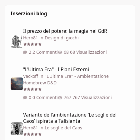
Inserzioni blog
Il prezzo del potere: la magia nei GdR
Il prezzo del potere: la magia nei GdR
Hero81
in
Design di giochi
2 Commenti
68 Visualizzazioni
"L'Ultima Era" - I Piani Esterni
"L'Ultima Era" - I Piani Esterni
Vackoff
in
"L'Ultima Era" - Ambientazione
Homebrew D&D
0 Commenti
767 Visualizzazioni
Variante dell'ambientazione 'Le soglie del Caos' ispirata a Talisla
Variante dell'ambientazione 'Le soglie del
Caos' ispirata a Talislanta
Hero81
in
Le soglie del Caos