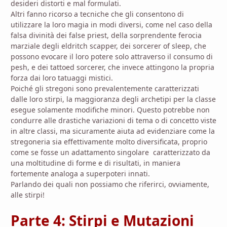
desideri distorti e mal formulati.
Altri fanno ricorso a tecniche
che gli consentono di
utilizzare la loro magia in modi diversi, come nel caso della
falsa divinità dei false priest, della sorprendente ferocia
marziale degli eldritch scapper, dei sorcerer of sleep, che
possono evocare il loro potere solo attraverso il consumo di
pesh, e dei tattoed sorcerer, che invece attingono la propria
forza dai loro tatuaggi mistici.
Poiché gli stregoni sono prevalentemente caratterizzati
dalle loro stirpi, la maggioranza degli archetipi per la classe
esegue solamente modifiche minori. Questo potrebbe non
condurre alle drastiche variazioni di tema o di concetto viste
in altre classi, ma sicuramente aiuta ad evidenziare come la
stregoneria sia effettivamente molto diversificata, proprio
come se fosse un adattamento singolare
caratterizzato da
una moltitudine di forme e di risultati, in maniera
fortemente analoga a superpoteri innati.
Parlando dei quali non possiamo che riferirci, ovviamente,
alle stirpi!
Parte 4: Stirpi e Mutazioni