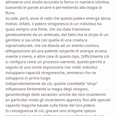
attraverso uno studio accurato lo fanno in maniera istintiva,
tuonando le parole arcane e permettendo alla magia di
fluire.
Accade, però, assai di rado che questo potere emerga senza
motivo. Infatti, il potere stregonesco di un individuo ha
quasi sempre una fonte, che sia stata trasmessa
geneticamente da un antenato, dal fatto che la stirpe di un
genitore si sia unita con quella di una creatura
soprannaturale, che sia dovuta ad un evento cosmico,
all’esposizione ad una potente sorgente di energia arcana,
vivente o meno, e altre cose di questo tipo. Difficilmente ciò
si configura come un processo coerente, questo perché a
seguito di una simile esposizione non molti individui
sviluppano capacità stregonesche, ammesso che ne
sviluppino in primo luogo.
Indipendentemente da ciò, queste cosiddette “stirpi”
influenzano fortemente la magia degli stregoni,
garantendogli dalle variazioni uniche dei loro incantesimi
(in particolar modo gli incantesimi appresi), fino alle speciali
capacità magiche basate sulla fonte del loro potere.
In conseguenza di ciò, giocare uno stregone spesso