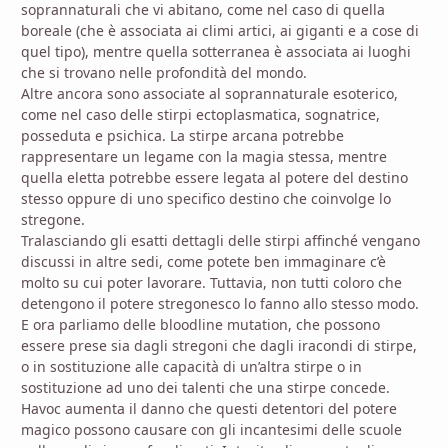
soprannaturali che vi abitano, come nel caso di quella
boreale (che è associata ai climi artici, ai giganti e a cose di
quel tipo), mentre quella sotterranea è associata ai luoghi
che si trovano nelle profondità del mondo.
Altre ancora sono associate al soprannaturale esoterico,
come nel caso delle stirpi ectoplasmatica, sognatrice,
posseduta e psichica. La stirpe arcana potrebbe
rappresentare un legame con la magia stessa, mentre
quella eletta potrebbe essere legata al potere del destino
stesso oppure di uno specifico destino che coinvolge lo
stregone.
Tralasciando gli esatti dettagli delle stirpi affinché vengano
discussi in altre sedi, come potete ben immaginare c’è
molto su cui poter lavorare. Tuttavia, non tutti coloro che
detengono il potere stregonesco lo fanno allo stesso modo.
E ora parliamo delle bloodline mutation, che possono
essere prese sia dagli stregoni che dagli iracondi di stirpe,
o in sostituzione alle capacità di un’altra stirpe o in
sostituzione ad uno dei talenti che una stirpe concede.
Havoc aumenta il danno che questi detentori del potere
magico possono causare con gli incantesimi delle scuole