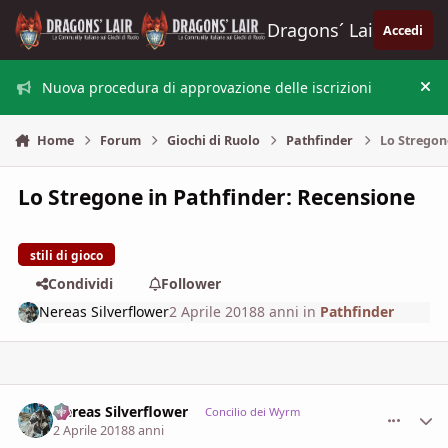
Vai al contenuto
Dragons´ Lair
Accedi
Nuova procedura di approvazione delle iscrizioni
Nas
Home
Forum
Giochi di Ruolo
Pathfinder
Lo Stregon
Lo Stregone in Pathfinder: Recensione
stili di gioco
Condividi
Follower
Nereas Silverflower
2 Aprile 2018
8 anni
in
Pathfinder
Nereas Silverflower
comment_
Stati
Concilio dei Wyrm
2 Aprile 2018
8 anni