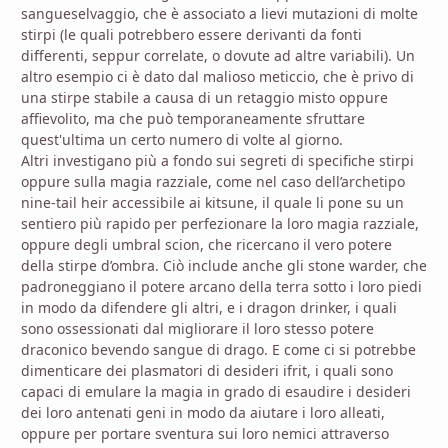
sangueselvaggio, che è associato a lievi mutazioni di molte
stirpi (le quali potrebbero essere derivanti da fonti
differenti, seppur correlate, o dovute ad altre variabili). Un
altro esempio ci è dato dal malioso meticcio, che è privo di
una stirpe stabile a causa di un retaggio misto oppure
affievolito, ma che può temporaneamente sfruttare
quest'ultima un certo numero di volte al giorno.
Altri investigano più a fondo sui segreti di specifiche stirpi
oppure sulla magia razziale, come nel caso dell’archetipo
nine-tail heir accessibile ai kitsune, il quale li pone su un
sentiero più rapido per perfezionare la loro magia razziale,
oppure degli umbral scion, che ricercano il vero potere
della stirpe d’ombra. Ciò include anche gli stone warder, che
padroneggiano il potere arcano della terra sotto i loro piedi
in modo da difendere gli altri, e i dragon drinker, i quali
sono ossessionati dal migliorare il loro stesso potere
draconico bevendo sangue di drago. E come ci si potrebbe
dimenticare dei plasmatori di desideri ifrit, i quali sono
capaci di emulare la magia in grado di esaudire i desideri
dei loro antenati geni in modo da aiutare i loro alleati,
oppure per portare sventura sui loro nemici attraverso