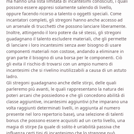
ma hanno una lista limitata di incantesimi conosciuti, i quali
possono essere appresi solamente salendo di livello,
oppure facendo ricorso a talento o oggetti speciali. Come
incantatori completi, gli stregoni hanno anche accesso ad
un arsenale di trucchetti che possono lanciare liberamente.
Inoltre, attingendo il loro potere da sé stessi, gli stregoni
guadagnano il talento escludere materiali, che gli permette
di lanciare i loro incantesimi senza aver bisogno di usare
componenti materiali non costose, andando a eliminare in
gran parte il bisogno di una borsa per le componenti. Ciò
gli evita il rischio di trovarsi con un ampio numero di
incantesimi che si rivelino inutilizzabili a causa di un astuto
ladro.
Gli stregoni guadagnano anche delle stirpi, delle quali
parleremo più avanti, le quali rappresentano la natura dei
poteri arcani che possiedono e che gli concedono abilità di
classe aggiuntive, incantesimi aggiuntivi (che imparano una
volta raggiunti determinati livelli, in aggiunta al numero
presente nel loro repertorio base), una selezione di talenti
bonus che possono essere acquisiti ad un certo livello, una
magia di stirpe (la quale di solito è un’abilità passiva che
influenza certi tipi di incantesimo che lo stregone può