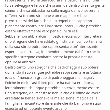
rappresenta la storia dell'acquisire la padronanza di una
forza selvaggia e feroce che si annida dentro di sé. La gente
comune che sa abbastanza sulla magia da riconoscere la
differenza tra uno stregone e un mago, potrebbe
preoccuparsi del fatto che gli stregoni non sappiano
pienamente controllare i loro stessi poteri, il che potrebbe
essere effettivamente vero per alcuni di essi.
Sebbene non abbia alcun impatto meccanico, interpretare
uno stregone che ha ereditato gli istinti e i comportamenti
della sua stirpe potrebbe rappresentare un’interessante
esperienza narrativa, indipendentemente dal fatto che lo
specifico stregone combatta contro la propria natura
oppure la abbracci.
D’altro canto, uno stregone che padroneggi il suo potere
domando il suo sangue potrebbe rappresentare un’ottima
idea di “monaco in grado di padroneggiare la magia”.
Poiché in molti casi il loro potere ha natura ereditaria,
letteralmente chiunque potrebbe potenzialmente essere
uno stregone, dal maestoso nobile che è l’ultimo ad avere
ereditato la benedizione (o la maledizione) magica della
famiglia, all’incantatore itinerante che da bambino è stato
esposto ad un potente evento arcano.