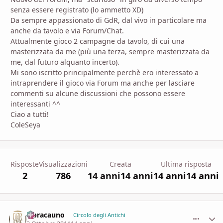
senza essere registrato (lo ammetto XD)
Da sempre appassionato di GdR, dal vivo in particolare ma
anche da tavolo e via Forum/Chat.
Attualmente gioco 2 campagne da tavolo, di cui una
masterizzata da me (più una terza, sempre masterizzata da
me, dal futuro alquanto incerto).
Mi sono iscritto principalmente perchè ero interessato a
intraprendere il gioco via Forum ma anche per lasciare
commenti su alcune discussioni che possono essere
interessanti ^^
Ciao a tutti!
ColeSeya
Risposte
Visualizzazioni
Creata
Ultima risposta
2
786
14 anni
14 anni
14 anni
14 anni
lepracauno
comment_
Stati
Circolo degli Antichi