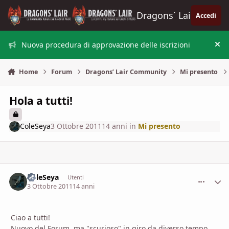
Vai al contenuto
Dragons´ Lair
Accedi
Nuova procedura di approvazione delle iscrizioni
Nas
Home
Forum
Dragons’ Lair Community
Mi presento
Hola a tutti!
ColeSeya
3 Ottobre 2011
14 anni
in
Mi presento
ColeSeya
comment_
Stati
Utenti
3 Ottobre 2011
14 anni
Ciao a tutti!
Nuovo del Forum, ma "scurioso" in giro da diverso tempo