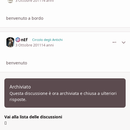
3 Ottobre 2011
14 anni
benvenuto a bordo
DonEf
comment_
Stati
Circolo degli Antichi
3 Ottobre 2011
14 anni
benvenuto
Archiviato
Questa discussione è ora archiviata e chiusa a ulteriori
risposte.
Vai alla lista delle discussioni