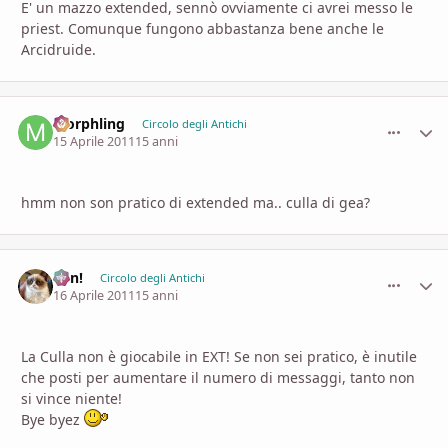
E' un mazzo extended, sennò ovviamente ci avrei messo le
priest. Comunque fungono abbastanza bene anche le
Arcidruide.
Morphling
comment_
Stati
Circolo degli Antichi
15 Aprile 2011
15 anni
hmm non son pratico di extended ma.. culla di gea?
Ren!
comment_
Stati
Circolo degli Antichi
16 Aprile 2011
15 anni
La Culla non è giocabile in EXT! Se non sei pratico, è inutile
che posti per aumentare il numero di messaggi, tanto non
si vince niente!
Bye byez