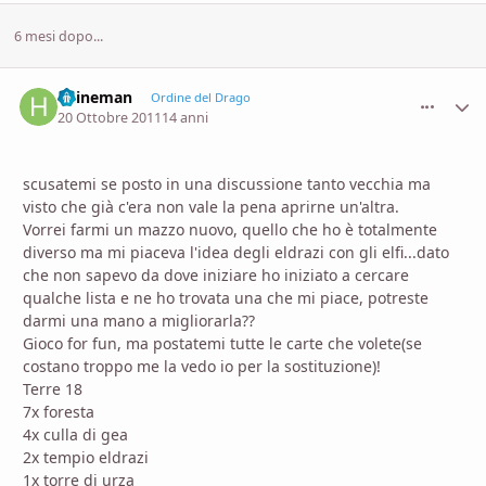
6 mesi dopo...
heineman
comment_
Stati
Ordine del Drago
20 Ottobre 2011
14 anni
scusatemi se posto in una discussione tanto vecchia ma
visto che già c'era non vale la pena aprirne un'altra.
Vorrei farmi un mazzo nuovo, quello che ho è totalmente
diverso ma mi piaceva l'idea degli eldrazi con gli elfi...dato
che non sapevo da dove iniziare ho iniziato a cercare
qualche lista e ne ho trovata una che mi piace, potreste
darmi una mano a migliorarla??
Gioco for fun, ma postatemi tutte le carte che volete(se
costano troppo me la vedo io per la sostituzione)!
Terre 18
7x foresta
4x culla di gea
2x tempio eldrazi
1x torre di urza