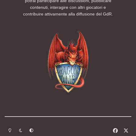
potrai partecipare alle discussioni, pubblicare
contenuti, interagire con altri giocatori e
contribuire attivamente alla diffusione del GdR.
Modalità chiara
Modalità scura
Segui la preferenza del sistema
f
x