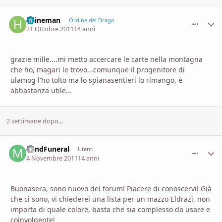
heineman
comment_
Stati
Ordine del Drago
21 Ottobre 2011
14 anni
grazie mille....mi metto accercare le carte nella montagna
che ho, magari le trovo...comunque il progenitore di
ulamog l'ho tolto ma lo spianasentieri lo rimango, è
abbastanza utile...
2 settimane dopo...
MindFuneral
comment_
Stati
Utenti
4 Novembre 2011
14 anni
Buonasera, sono nuovo del forum! Piacere di conoscervi! Già
che ci sono, vi chiederei una lista per un mazzo Eldrazi, non
importa di quale colore, basta che sia complesso da usare e
coinvolgente!