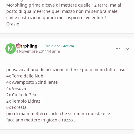
Morphling prima diceva di mettere quelle 12 terre, ma al
posto di quali? Perchè quel mazzo non mi sembra male
come costruzione quindi mi ci ispirerei volentieri!
Grazie
Morphling
comment_
Stati
Circolo degli Antichi
4 Novembre 2011
14 anni
pensavo ad una disposizione di terre piu o meno fatta cosi:
4x Torre delle Nubi
4x Avamposto Scintillante
4x Vesuva
2x Culla di Gea
2x Tempio Eldrazi
6x Foresta
piu di main metterci carte che scremino queste e le
facciano mettere in gioco a razzo..