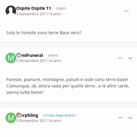
Ospite Ospite 11
commen
Ospiti
4 Novembre 2011
14 anni
Solo le Foreste sono terre Base vero?
MindFuneral
comment_
Stati
Utenti
5 Novembre 2011
14 anni
Foreste, pianure, montagne, paludi e isole sono terre base!
Comunque, ok, allora vada per quelle terre...e le altre carte,
vanno tutte bene?
Morphling
comment_
Stati
Circolo degli Antichi
5 Novembre 2011
14 anni