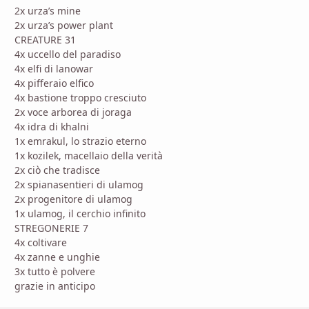
2x urza’s mine
2x urza’s power plant
CREATURE 31
4x uccello del paradiso
4x elfi di lanowar
4x pifferaio elfico
4x bastione troppo cresciuto
2x voce arborea di joraga
4x idra di khalni
1x emrakul, lo strazio eterno
1x kozilek, macellaio della verità
2x ciò che tradisce
2x spianasentieri di ulamog
2x progenitore di ulamog
1x ulamog, il cerchio infinito
STREGONERIE 7
4x coltivare
4x zanne e unghie
3x tutto è polvere
grazie in anticipo