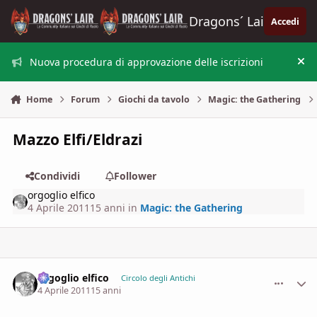
Vai al contenuto
Dragons´ Lair
Accedi
Nuova procedura di approvazione delle iscrizioni
Nas
Home
Forum
Giochi da tavolo
Magic: the Gathering
Mazzo Elfi/Eldrazi
Condividi
Follower
orgoglio elfico
4 Aprile 2011
15 anni
in
Magic: the Gathering
orgoglio elfico
comment_
Stati
Circolo degli Antichi
4 Aprile 2011
15 anni