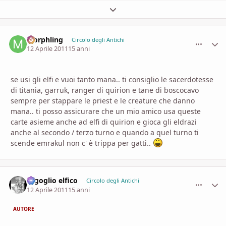
Espandi panoramica del topic
Morphling
comment_
Stati
Circolo degli Antichi
12 Aprile 2011
15 anni
se usi gli elfi e vuoi tanto mana.. ti consiglio le sacerdotesse
di titania, garruk, ranger di quirion e tane di boscocavo
sempre per stappare le priest e le creature che danno
mana.. ti posso assicurare che un mio amico usa queste
carte asieme anche ad elfi di quirion e gioca gli eldrazi
anche al secondo / terzo turno e quando a quel turno ti
scende emrakul non c' è trippa per gatti..
orgoglio elfico
comment_
Stati
Circolo degli Antichi
12 Aprile 2011
15 anni
AUTORE