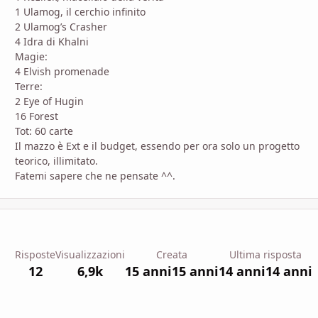
1 Ulamog, il cerchio infinito
2 Ulamog’s Crasher
4 Idra di Khalni
Magie:
4 Elvish promenade
Terre:
2 Eye of Hugin
16 Forest
Tot: 60 carte
Il mazzo è Ext e il budget, essendo per ora solo un progetto
teorico, illimitato.
Fatemi sapere che ne pensate ^^.
Risposte
Visualizzazioni
Creata
Ultima risposta
12
6,9k
15 anni
15 anni
14 anni
14 anni