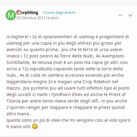
Morphling
comment_
Stati
Circolo degli Antichi
20 Ottobre 2011
14 anni
io toglierei i 2x di spianasentieri di ulamog e progenitore di
ulamog per una copia in piu degli eldrazi piu grossi per
averceli su quanto prima.. piu che le terre di urza userei
invece i 12 post ovvero 4x Torre delle Nubi, 4x Avamposto
Scintillante, 4x Vesuva (non è un post ma copia gli altri cosi
arrivi a 12) soprattutto copiando tante volte la torre delle
nubi.. 4x di culla mi sembra eccessivo essendo poi anche
leggendario meglio 2x e magari una Crop Rotation nel
mazzo.. poi punterei piu ad usare tutti elfettini tipo al posto
degli uccelli ci metti i Fyndhorn Elves ed anche le Priest of
Titania per avere tanto mana verde dagli elfi.. in piu anche
2 quirion ranger per stappare e ritappare le priest quindi
altro mana..
queste sono un po di idee che mi vengono cosi al volo spero
ti siano utili