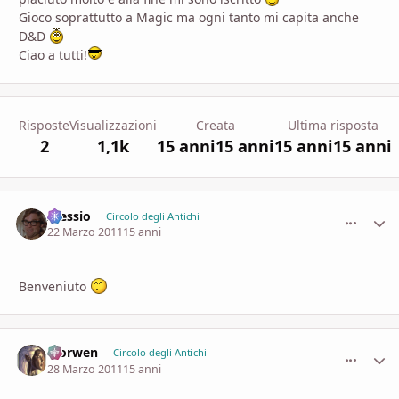
Gioco soprattutto a Magic ma ogni tanto mi capita anche
D&D
Ciao a tutti!
Risposte
Visualizzazioni
Creata
Ultima risposta
2
1,1k
15 anni
15 anni
15 anni
15 anni
Alessio
comment_
Stati
Circolo degli Antichi
22 Marzo 2011
15 anni
Benveniuto
Morwen
comment_
Stati
Circolo degli Antichi
28 Marzo 2011
15 anni