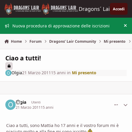
Vai al contenuto
Dragons´ Lair
Accedi
Nuova procedura di approvazione delle iscrizioni
Nas
Home
Forum
Dragons’ Lair Community
Mi presento
Ciao a tutti!
Olgia
21 Marzo 2011
15 anni
in
Mi presento
Olgia
comment_
Stati
Utenti
21 Marzo 2011
15 anni
Ciao a tutti, sono Mattia ho 17 anni e il vostro forum mi è
piaciuto molto e alla fine mi sono iscritto