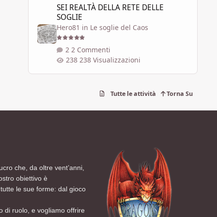
SEI REALTÀ DELLA RETE DELLE
SOGLIE
Hero81
in
Le soglie del Caos
2 Commenti
238 Visualizzazioni
Tutte le attività
Torna Su
ucro che, da oltre vent’anni,
ostro obiettivo è
tutte le sue forme: dal gioco
 di ruolo, e vogliamo offrire