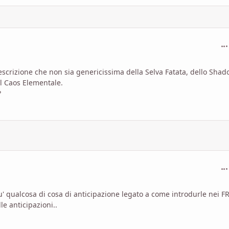
com
scrizione che non sia genericissima della Selva Fatata, dello Shad
el Caos Elementale.
?
com
piu' qualcosa di cosa di anticipazione legato a come introdurle nei FR
le anticipazioni..