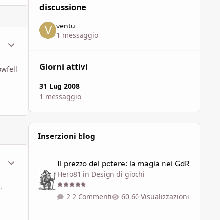
discussione
ventu
1 messaggio
ment_451036
Statistiche Autore
Giorni attivi
owfell
31 Lug 2008
1 messaggio
Inserzioni blog
Il prezzo del potere: la magia nei GdR
ment_451308
Statistiche Autore
Il prezzo del potere: la magia nei GdR
Hero81
in
Design di giochi
.
2 Commenti
60 Visualizzazioni
"L'Ultima Era" - I Piani Esterni