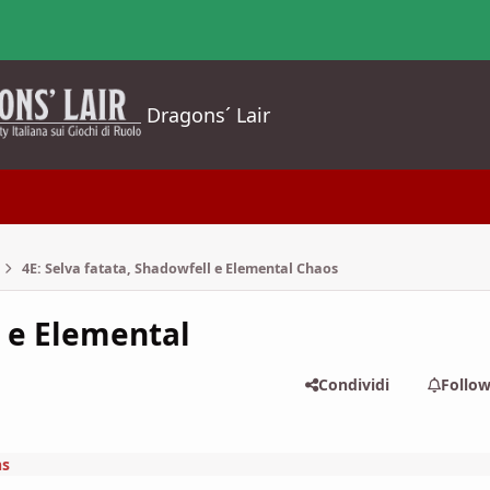
Dragons´ Lair
4E: Selva fatata, Shadowfell e Elemental Chaos
l e Elemental
Condividi
Follo
ns