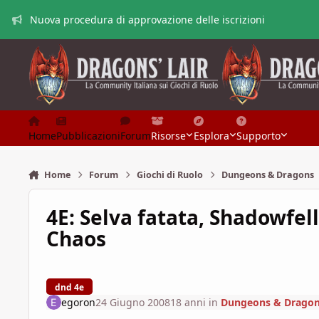
Vai al contenuto
Nuova procedura di approvazione delle iscrizioni
Home
Pubblicazioni
Forum
Risorse
Esplora
Supporto
Home
Forum
Giochi di Ruolo
Dungeons & Dragons
4E: Selva fatata, Shadowfel
Chaos
dnd 4e
egoron
24 Giugno 2008
18 anni
in
Dungeons & Drago