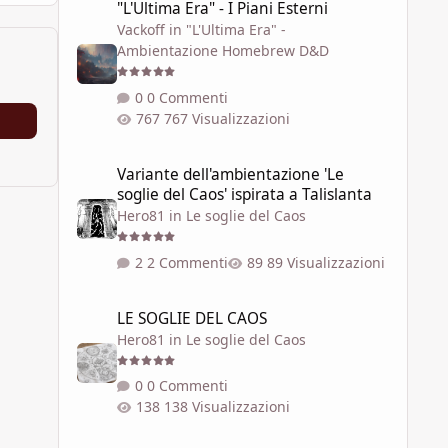
"L'Ultima Era" - I Piani Esterni
Vackoff
in
"L'Ultima Era" -
Ambientazione Homebrew D&D
0 Commenti
767 Visualizzazioni
Variante dell'ambientazione 'Le soglie del Caos' ispirata a 
Variante dell'ambientazione 'Le
soglie del Caos' ispirata a Talislanta
Hero81
in
Le soglie del Caos
2 Commenti
89 Visualizzazioni
LE SOGLIE DEL CAOS
LE SOGLIE DEL CAOS
Hero81
in
Le soglie del Caos
0 Commenti
138 Visualizzazioni
SEI REALTÀ DELLA RETE DELLE SOGLIE