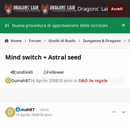
Vai al contenuto
Dragons´ Lair
Accedi
Nuova procedura di approvazione delle iscrizioni
Nas
Home
Forum
Giochi di Ruolo
Dungeons & Dragons
Mind switch + Astral seed
Condividi
Follower
Dumah87
16 Aprile 2008
18 anni
in
D&D 3e regole
Dumah87
comment_
Stati
Utenti
16 Aprile 2008
18 anni