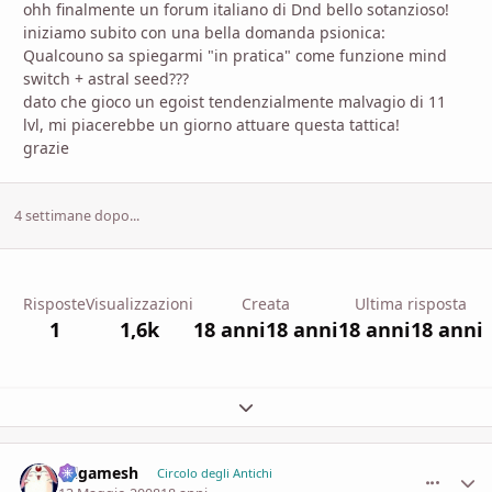
ohh finalmente un forum italiano di Dnd bello sotanzioso!
iniziamo subito con una bella domanda psionica:
Qualcouno sa spiegarmi "in pratica" come funzione mind
switch + astral seed???
dato che gioco un egoist tendenzialmente malvagio di 11
lvl, mi piacerebbe un giorno attuare questa tattica!
grazie
4 settimane dopo...
Risposte
Visualizzazioni
Creata
Ultima risposta
1
1,6k
18 anni
18 anni
18 anni
18 anni
Espandi panoramica del topic
Gilgamesh
comment_
Stati
Circolo degli Antichi