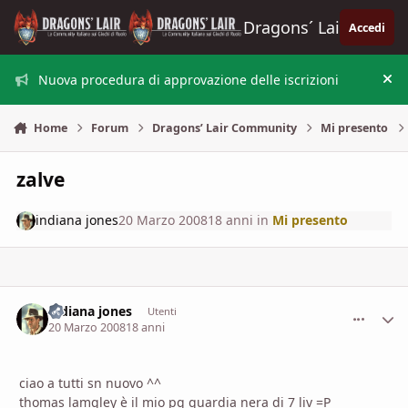
Vai al contenuto
Dragons´ Lair
Accedi
Nuova procedura di approvazione delle iscrizioni
Nas
Home
Forum
Dragons’ Lair Community
Mi presento
zalve
indiana jones
20 Marzo 2008
18 anni
in
Mi presento
indiana jones
comment_
Stati
Utenti
20 Marzo 2008
18 anni
ciao a tutti sn nuovo ^^
thomas lamgley è il mio pg guardia nera di 7 liv =P