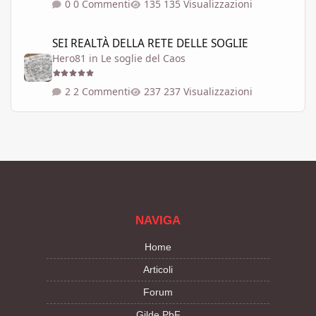
0 Commenti
135 Visualizzazioni
SEI REALTÀ DELLA RETE DELLE SOGLIE
SEI REALTÀ DELLA RETE DELLE SOGLIE
Hero81
in
Le soglie del Caos
2 Commenti
237 Visualizzazioni
NAVIGA
Home
Articoli
Forum
Gilde PbF