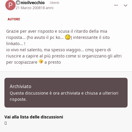
Plinioilvecchio
comment_
Stati
Utenti
21 Marzo 2008
18 anni
AUTORE
Grazie per aver risposto e scusa il ritardo della mia
risposta... (ho avuto il pc ko...
) interessante il sito
linkato... !
io vivo nel salento, ma spesso viaggio... cmq spero di
riuscire a capire al più presto come si organizzano gli altri
per scopiazzare
a presto
Archiviato
Questa discussione è ora archiviata e chiusa a ulteriori
risposte.
Vai alla lista delle discussioni