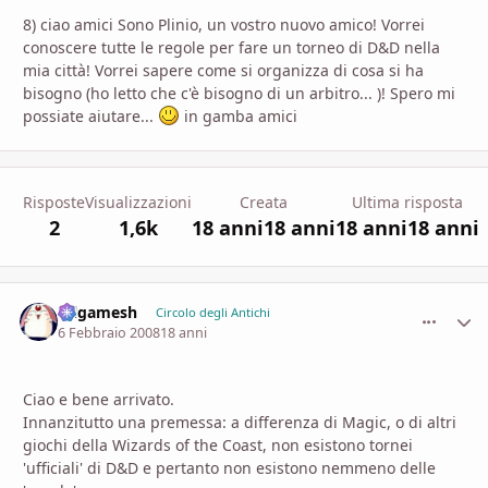
8) ciao amici Sono Plinio, un vostro nuovo amico! Vorrei
conoscere tutte le regole per fare un torneo di D&D nella
mia città! Vorrei sapere come si organizza di cosa si ha
bisogno (ho letto che c'è bisogno di un arbitro... )! Spero mi
possiate aiutare...
in gamba amici
Risposte
Visualizzazioni
Creata
Ultima risposta
2
1,6k
18 anni
18 anni
18 anni
18 anni
Gilgamesh
comment_
Stati
Circolo degli Antichi
6 Febbraio 2008
18 anni
Ciao e bene arrivato.
Innanzitutto una premessa: a differenza di Magic, o di altri
giochi della Wizards of the Coast, non esistono tornei
'ufficiali' di D&D e pertanto non esistono nemmeno delle