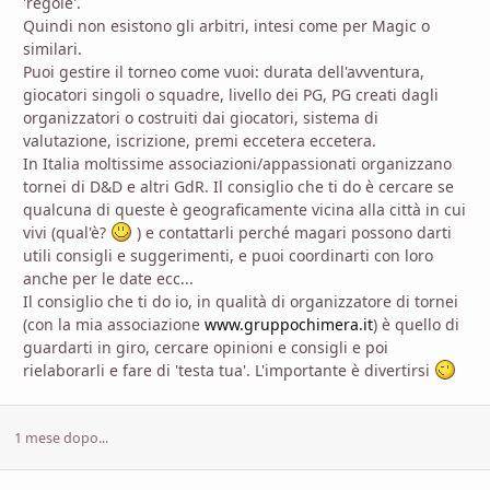
'regole'.
Quindi non esistono gli arbitri, intesi come per Magic o
similari.
Puoi gestire il torneo come vuoi: durata dell'avventura,
giocatori singoli o squadre, livello dei PG, PG creati dagli
organizzatori o costruiti dai giocatori, sistema di
valutazione, iscrizione, premi eccetera eccetera.
In Italia moltissime associazioni/appassionati organizzano
tornei di D&D e altri GdR. Il consiglio che ti do è cercare se
qualcuna di queste è geograficamente vicina alla città in cui
vivi (qual'è?
) e contattarli perché magari possono darti
utili consigli e suggerimenti, e puoi coordinarti con loro
anche per le date ecc...
Il consiglio che ti do io, in qualità di organizzatore di tornei
(con la mia associazione
www.gruppochimera.it
) è quello di
guardarti in giro, cercare opinioni e consigli e poi
rielaborarli e fare di 'testa tua'. L'importante è divertirsi
1 mese dopo...