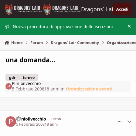
Vai al contenuto
Dragons´ Lair
Accedi
Nuova procedura di approvazione delle iscrizioni
Nas
Home
Forum
Dragons’ Lair Community
Organizzazione
una domanda...
gdr
torneo
Plinioilvecchio
5 Febbraio 2008
18 anni
in
Organizzazione eventi
Plinioilvecchio
comment_
Stati
Utenti
5 Febbraio 2008
18 anni